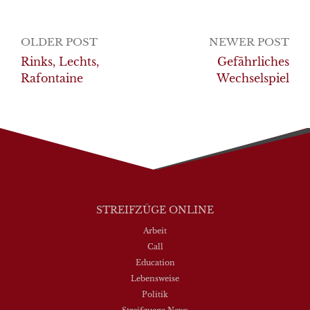
Post
OLDER POST
NEWER POST
navigation
Rinks, Lechts,
Gefährliches
Rafontaine
Wechselspiel
STREIFZÜGE ONLINE
Arbeit
Call
Education
Lebensweise
Politik