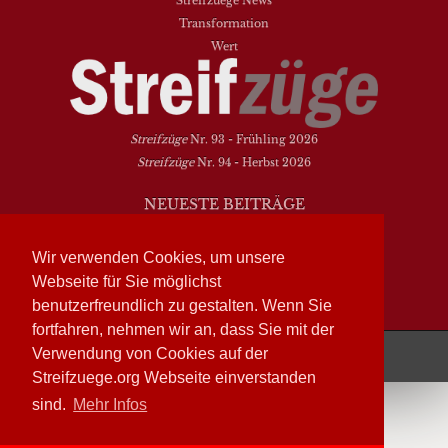
Streifzuege News
Transformation
Wert
Streifzüge
Nr. 93 - Frühling 2026
Streifzüge
Nr. 94 - Herbst 2026
NEUESTE BEITRÄGE
Vielfalt heißt zwischen den Welten übersetzen
Wir verwenden Cookies, um unsere
Dasein als Fortsein
Das Elend der Soziologie
Webseite für Sie möglichst
Hymne. Kanon. Ohrwurm
benutzerfreundlich zu gestalten. Wenn Sie
fortfahren, nehmen wir an, dass Sie mit der
Streifzüge läuft mit
WordPress
Verwendung von Cookies auf der
Streifzuege.org Webseite einverstanden
sind.
Mehr Infos