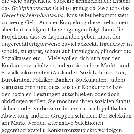
die viele bürgerliche Subjekte kennzeichnen: Erstens
das
Geldphantasma
: Geld ist genug da. Zweitens das
Gerechtigkeitsphantasma
: Eins selbst bekommt stets
zu wenig Geld. Aus der Koppelung dieser seltsamen,
aber hartnäckigen Überzeugungen folgt dann die
Projektion, dass es da jemanden geben muss, der
ungerechtfertigterweise zuviel abzockt. Irgendwer ist
schuld, zu gierig, schaut auf Privilegien, plündert die
Sozialkassen etc. – Viele wollen sich nun vor der
Konkurrenz schützen, indem sie andere Markt- und
Sozialkonkurrenten (Ausländer, Sozialschmarotzer,
Bürokraten, Politiker, Banken, Spekulanten, Juden)
stigmatisieren und diese aus der Konkurrenz bzw.
den sozialen Leistungen ausschließen oder doch
abdrängen wollen. Sie möchten ihren sozialen Status
sichern oder verbessern, indem sie nach politischer
Abwertung anderer Gruppen schreien. Der Selektion
am Markt werden alternative Selektionen
gegenübergestellt. Konkurrenzsubjekte verfolgen