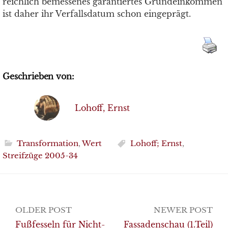
reichlich bemessenes garantiertes Grundeinkommen
ist daher ihr Verfallsdatum schon eingeprägt.
Geschrieben von:
Lohoff, Ernst
Transformation
,
Wert
Lohoff; Ernst
,
Streifzüge 2005-34
Post
OLDER POST
NEWER POST
navigation
Fußfesseln für Nicht-
Fassadenschau (1.Teil)