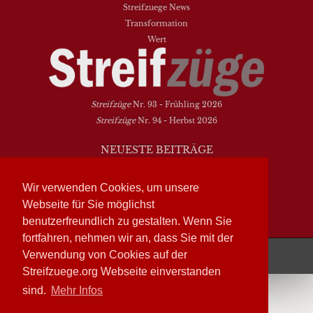
Streifzuege News
Transformation
Wert
Streifzüge
Nr. 93 - Frühling 2026
Streifzüge
Nr. 94 - Herbst 2026
NEUESTE BEITRÄGE
Vielfalt heißt zwischen den Welten übersetzen
Dasein als Fortsein
Wir verwenden Cookies, um unsere
Das Elend der Soziologie
Webseite für Sie möglichst
Hymne. Kanon. Ohrwurm
benutzerfreundlich zu gestalten. Wenn Sie
fortfahren, nehmen wir an, dass Sie mit der
Streifzüge läuft mit
WordPress
Verwendung von Cookies auf der
Streifzuege.org Webseite einverstanden
sind.
Mehr Infos