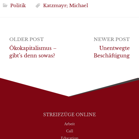
Politik
Katzmayr; Michael
Post
OLDER POST
NEWER POST
navigation
Ökokapitalismus –
Unentwegte
gibt’s denn sowas?
Beschäftigung
STREIFZÜGE ONLINE
Arbeit
Call
Education