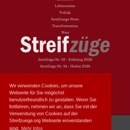
Lebensweise
Politik
Streifzuege News
Transformation
Wert
Streifzüge
Nr. 93 - Frühling 2026
Streifzüge
Nr. 94 - Herbst 2026
NEUESTE BEITRÄGE
Wir verwenden Cookies, um unsere
Vielfalt heißt zwischen den Welten übersetzen
Webseite für Sie möglichst
Dasein als Fortsein
benutzerfreundlich zu gestalten. Wenn Sie
Das Elend der Soziologie
fortfahren, nehmen wir an, dass Sie mit der
Hymne. Kanon. Ohrwurm
Verwendung von Cookies auf der
Streifzüge läuft mit
WordPress
Streifzuege.org Webseite einverstanden
sind.
Mehr Infos