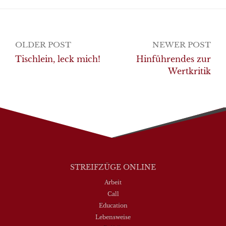
Post
OLDER POST
NEWER POST
navigation
Tischlein, leck mich!
Hinführendes zur
Wertkritik
STREIFZÜGE ONLINE
Arbeit
Call
Education
Lebensweise