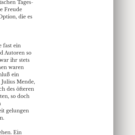
rischen Tages-
ie Freude
Option, die es
 fast ein
nd Autoren so
ar ihr stets
onen waren
hluß ein
 Julius Mende,
ch des öfteren
ten, so doch
n
eit gelungen
n.
gehen. Ein