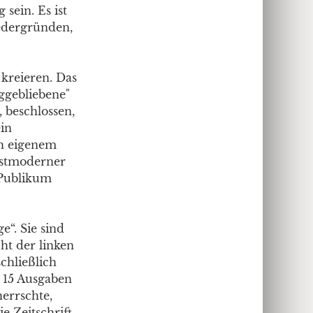
sein. Es ist
iedergründen,
kreieren. Das
ggebliebene"
 beschlossen,
ein
ch eigenem
ostmoderner
 Publikum
e“. Sie sind
cht der linken
schließlich
 15 Ausgaben
herrschte,
e Zeitschrift