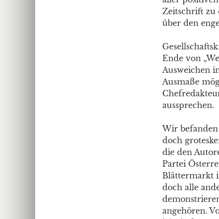
Zeitschrift z
über den enge
Gesellschafts
Ende von „Weg
Ausweichen in
Ausmaße mögl
Chefredakteur
aussprechen.
Wir befanden b
doch grotesken
die den Autor
Partei Österre
Blättermarkt 
doch alle and
demonstrieren
angehören. Vor