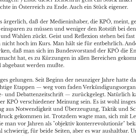
chte in Österreich zu Ende. Auch ein Stück eigener.
 es ärgerlich, daß der Medieninhaber, die KPÖ, meint, g
einsparen zu müssen und weniger den Rotstift bei den
und Wahlen zückt. Geist und Reflexion stehen bei fast 
 nicht hoch im Kurs. Man hält sie für entbehrlich. Ander
rken, daß man sich im Bundesvorstand der KPÖ die E
gemacht hat, es zu Kürzungen in allen Bereichen gekom
l abgebaut werden mußte.
iges gelungen. Seit Beginn der neunziger Jahre hatte 
chtige Etappen — weg vom faden Verkündigungsorgan,
e- und Debattenzeitschrift — zurückgelegt. Natürlich
er KPÖ verschiedener Meinung sein. Es ist wohl insge
g aus Notwendigkeit und Überzeugung, Taktik und Sc
druck gekommen ist. Trotzdem wagte man, sich mit L
ie man vor Jahren als "objektiv konterrevolutionär" be
schwierig, für beide Seiten, aber es war aushaltbar. U