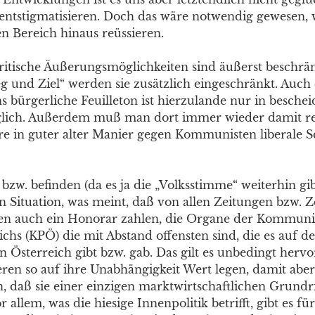
u entstigmatisieren. Doch das wäre notwendig gewesen,
n Bereich hinaus reüssieren.
kritische Äußerungsmöglichkeiten sind äußerst beschrä
 und Ziel“ werden sie zusätzlich eingeschränkt. Auch
s bürgerliche Feuilleton ist hierzulande nur in besch
ich. Außerdem muß man dort immer wieder damit re
e in guter alter Manier gegen Kommunisten liberale S
zw. befinden (da es ja die „Volksstimme“ weiterhin gib
 Situation, was meint, daß von allen Zeitungen bzw. Ze
en auch ein Honorar zahlen, die Organe der Kommuni
ichs (KPÖ) die mit Abstand offensten sind, die es auf 
in Österreich gibt bzw. gab. Das gilt es unbedingt her
eren so auf ihre Unabhängigkeit Wert legen, damit abe
, daß sie einer einzigen marktwirtschaftlichen Grund
 allem, was die hiesige Innenpolitik betrifft, gibt es fü