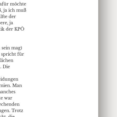
Dafür möchte
, ja ich muß
lfte der
re, ja
itik der KPÖ
 sein mag)
 spricht für
tlichen
. Die
heidungen
emien. Man
 manches
te war
prechenden
ngen. Trotz
ckt, die