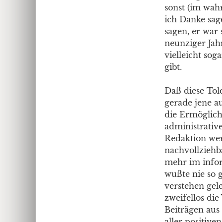
sonst (im wah
ich Danke sag
sagen, er war 
neunziger Jah
vielleicht sog
gibt.
Daß diese Tol
gerade jene au
die Ermöglich
administrative
Redaktion wer
nachvollziehb
mehr im infor
wußte nie so 
verstehen gel
zweifellos die
Beiträgen aus
aller positive