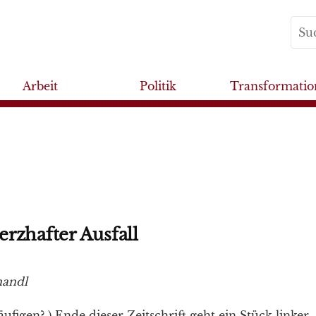
Arbeit
Politik
Transformatio
rzhafter Ausfall
handl
ufigen? ) Ende dieser Zeitschrift geht ein Stück linker