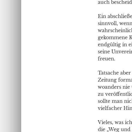
auch bescheid
Ein abschließ
sinnvoll, wen
wahrscheinli
gekommene KPÖ
endgültig in 
seine Unverein
freuen.
Tatsache aber 
Zeitung forma
woanders nie 
zu veröffentli
sollte man nic
vielfacher Hin
Vieles, was ic
die „Weg und Z