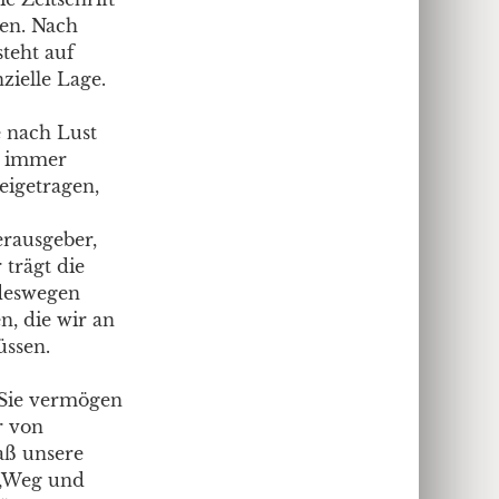
gen. Nach
steht auf
zielle Lage.
e nach Lust
rt immer
eigetragen,
erausgeber,
 trägt die
 deswegen
n, die wir an
üssen.
. Sie vermögen
r von
aß unsere
 „Weg und