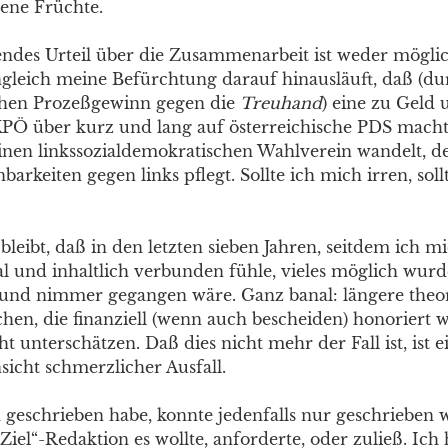
ene Früchte.
endes Urteil über die Zusammenarbeit ist weder mögli
ngleich meine Befürchtung darauf hinausläuft, daß (du
chen Prozeßgewinn gegen die
Treuhand
) eine zu Geld 
 über kurz und lang auf österreichische PDS macht, 
einen linkssozialdemokratischen Wahlverein wandelt, d
barkeiten gegen links pflegt. Sollte ich mich irren, soll
bleibt, daß in den letzten sieben Jahren, seitdem ich m
l und inhaltlich verbunden fühle, vieles möglich wurd
und nimmer gegangen wäre. Ganz banal: längere theor
chen, die finanziell (wenn auch bescheiden) honoriert 
ht unterschätzen. Daß dies nicht mehr der Fall ist, ist e
sicht schmerzlicher Ausfall.
h geschrieben habe, konnte jedenfalls nur geschrieben 
iel“-Redaktion es wollte, anforderte, oder zuließ. Ich 