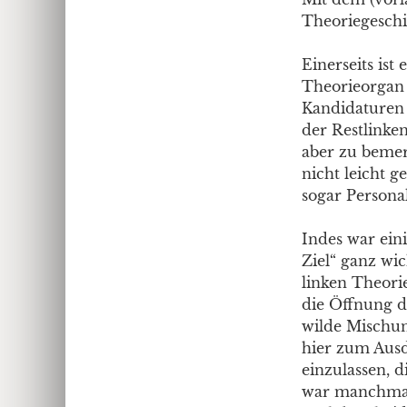
Theoriegeschi
Einerseits ist
Theorieorgan 
Kandidaturen 
der Restlinken
aber zu beme
nicht leicht 
sogar Persona
Indes war ein
Ziel“ ganz wi
linken Theori
die Öffnung d
wilde Mischun
hier zum Aus
einzulassen, d
war manchmal 