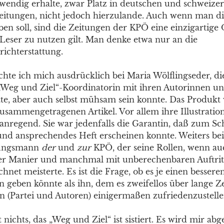
otwendig erhalte, zwar Platz in deutschen und schweize
itungen, nicht jedoch hierzulande. Auch wenn man d
ben soll, sind die Zeitungen der KPÖ eine einzigartige 
 Leser zu nutzen gilt. Man denke etwa nur an die
richterstattung.
te ich mich ausdrücklich bei Maria Wölflingseder, die
 „Weg und Ziel“-Koordinatorin mit ihren Autorinnen u
te, aber auch selbst mühsam sein konnte. Das Produkt w
zusammengetragenen Artikel. Vor allem ihre Illustrati
 anregend. Sie war jedenfalls die Garantin, daß zum Sc
und ansprechendes Heft erscheinen konnte. Weiters bei
ungsmann
der
und
zur
KPÖ, der seine Rollen, wenn au
ler Manier und manchmal mit unberechenbaren Auftrit
hnet meisterte. Es ist die Frage, ob es je einen bessere
 geben könnte als ihn, dem es zweifellos über lange Z
ten (Partei und Autoren) einigermaßen zufriedenzustelle
 nichts, das „Weg und Ziel“ ist sistiert. Es wird mir ab