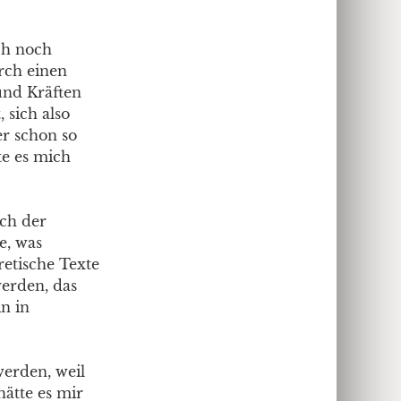
ch noch
rch einen
und Kräften
sich also
er schon so
te es mich
ich der
e, was
etische Texte
werden, das
in in
werden, weil
hätte es mir