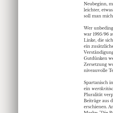
Neubeginn, man
leichter, etwa
soll man mich
Wer unbedingt
war 1995/96 a
Linke, die si
ein zusätzlich
Verständigung
Gutdünken wer
Zersetzung wo
niveauvolle T
Spartanisch in
ein
wertkritis
Pluralität ver
Beiträge aus 
erschienen. An
Marke: "Die Pa