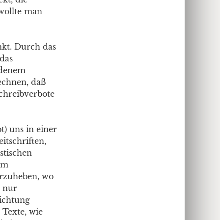
 wollte man
nkt. Durch das
 das
eidenem
chnen, daß
chreibverbote
t) uns in einer
itschriften,
stischen
dem
vorzuheben, wo
r nur
richtung
r Texte, wie