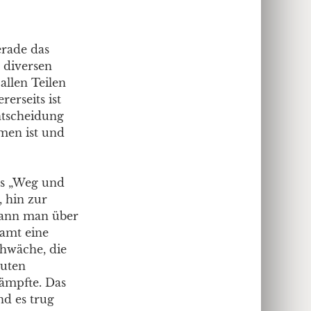
erade das
 diversen
allen Teilen
erseits ist
ntscheidung
men ist und
das „Weg und
 hin zur
 kann man über
samt eine
hwäche, die
euten
kämpfte. Das
nd es trug