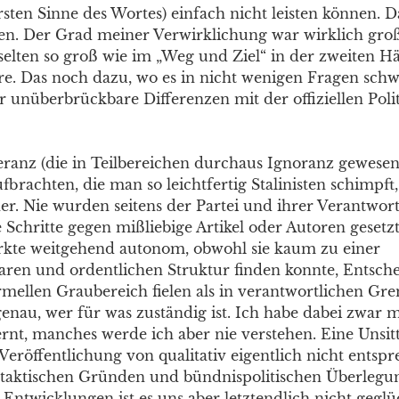
rsten Sinne des Wortes) einfach nicht leisten können. 
en. Der Grad meiner Verwirklichung war wirklich groß
selten so groß wie im „Weg und Ziel“ in der zweiten Hä
re. Das noch dazu, wo es in nicht wenigen Fragen schwe
ar unüberbrückbare Differenzen mit der offiziellen Pol
eranz (die in Teilbereichen durchaus Ignoranz gewesen
fbrachten, die man so leichtfertig Stalinisten schimpft,
er. Nie wurden seitens der Partei und ihrer Verantwor
 Schritte gegen mißliebige Artikel oder Autoren gesetzt
kte weitgehend autonom, obwohl sie kaum zu einer
aren und ordentlichen Struktur finden konnte, Entsc
mellen Graubereich fielen als in verantwortlichen Gr
genau, wer für was zuständig ist. Ich habe dabei zwar
ernt, manches werde ich aber nie verstehen. Eine Unsit
 Veröffentlichung von qualitativ eigentlich nicht ents
 taktischen Gründen und bündnispolitischen Überlegu
n Entwicklungen ist es uns aber letztendlich nicht geglü