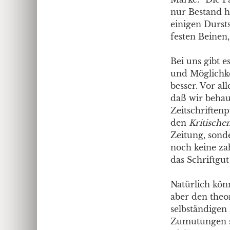
nur Bestand h
einigen Dursts
festen Beinen,
Bei uns gibt e
und Möglichke
besser. Vor a
daß wir behaup
Zeitschriftenp
den
Kritische
Zeitung, sond
noch keine za
das Schriftgu
Natürlich kön
aber den theo
selbständigen
Zumutungen si