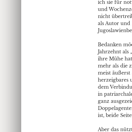
ich sie für n
und Wochenze
nicht übertrei
als Autor und
Jugoslawienbe
Bedanken möch
Jahrzehnt als
ihre Mühe hat
mehr als die 
meist äußerst
herzeigbares 
dem Verbind
in patriarcha
ganz ausgezeic
Doppelagenten
ist, beide Sei
Aber das nützt