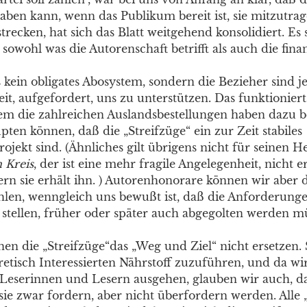
aben kann, wenn das Publikum bereit ist, sie mitzutra
trecken, hat sich das Blatt weitgehend konsolidiert. Es 
 sowohl was die Autorenschaft betrifft als auch die finan
s kein obligates Abosystem, sondern die Bezieher sind j
it, aufgefordert, uns zu unterstützen. Das funktionie
llem die zahlreichen Auslandsbestellungen haben dazu b
ten können, daß die „Streifzüge“ ein zur Zeit stabiles
rojekt sind. (Ähnliches gilt übrigens nicht für seinen H
n Kreis
, der ist eine mehr fragile Angelegenheit, nicht er
ern sie erhält ihn. ) Autorenhonorare können wir aber
hlen, wenngleich uns bewußt ist, daß die Anforderunge
t stellen, früher oder später auch abgegolten werden m
nen die „Streifzüge“das „Weg und Ziel“ nicht ersetzen
retisch Interessierten Nährstoff zuzuführen, und da wi
 Leserinnen und Lesern ausgehen, glauben wir auch, d
e zwar fordern, aber nicht überfordern werden. Alle