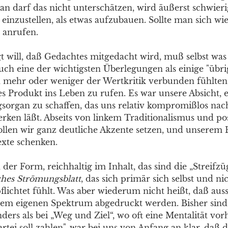
 darf das nicht unterschätzen, wird äußerst schwierig 
s einzustellen, als etwas aufzubauen. Sollte man sich w
 anrufen.
 will, daß Gedachtes mitgedacht wird, muß selbst was 
uch eine der wichtigsten Überlegungen als einige "übri
ch mehr oder weniger der Wertkritik verbunden fühlten,
es Produkt ins Leben zu rufen. Es war unsere Absicht, 
sorgan zu schaffen, das uns relativ kompromißlos na
ken läßt. Abseits von linkem Traditionalismus und p
llen wir ganz deutliche Akzente setzen, und unserem
exte schenken.
 der Form, reichhaltig im Inhalt, das sind die „Streifzüg
ches Strömungsblatt
, das sich primär sich selbst und ni
pflichtet fühlt. Was aber wiederum nicht heißt, daß aus
dem eigenen Spektrum abgedruckt werden. Bisher sind
ders als bei „Weg und Ziel“, wo oft eine Mentalität vor
rtei soll zahlen", war bei uns von Anfang an klar, daß di