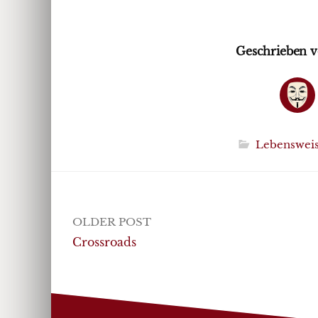
Geschrieben v
Lebenswei
Post
OLDER POST
navigation
Crossroads