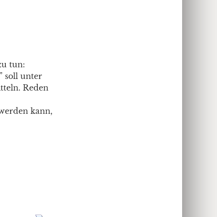
zu tun:
 soll unter
itteln. Reden
werden kann,