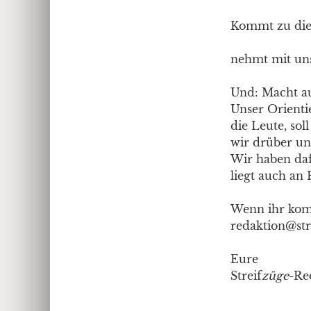
Kommt zu die
nehmt mit uns
Und: Macht auc
Unser Orienti
die Leute, sol
wir drüber und
Wir haben da
liegt auch an
Wenn ihr komme
redaktion@str
Eure
Streif
züge
-Re