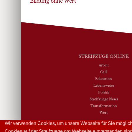
navigation
Bildung ohne Wert
STREIFZÜGE ONLINE
Arbeit
Call
Education
Lebensweise
Politik
Streifzuege News
Transformation
Wert
Wir verwenden Cookies, um unsere Webseite für Sie möglichs
Cookies auf der Streifzuege.org Webseite einverstanden sin