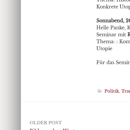
Konkrete Utop
Sonnabend, 26
Helle Panke, 
Seminar mit
R
Thema: : Ko
Utopie
Für das Semin
Politik
,
Tra
Post
OLDER POST