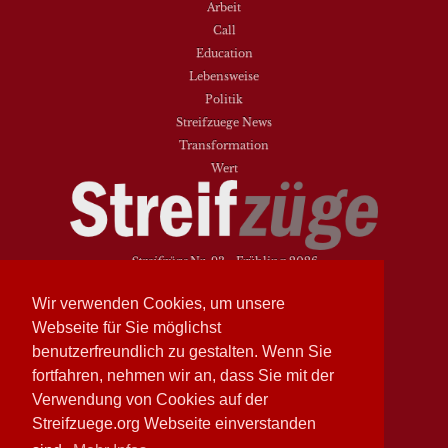
Arbeit
Call
Education
Lebensweise
Politik
Streifzuege News
Transformation
Wert
Streifzüge
Nr. 93 - Frühling 2026
Streifzüge
Nr. 94 - Herbst 2026
Wir verwenden Cookies, um unsere
NEUESTE BEITRÄGE
Webseite für Sie möglichst
benutzerfreundlich zu gestalten. Wenn Sie
Vielfalt heißt zwischen den Welten übersetzen
fortfahren, nehmen wir an, dass Sie mit der
Dasein als Fortsein
Verwendung von Cookies auf der
Das Elend der Soziologie
Streifzuege.org Webseite einverstanden
Hymne. Kanon. Ohrwurm