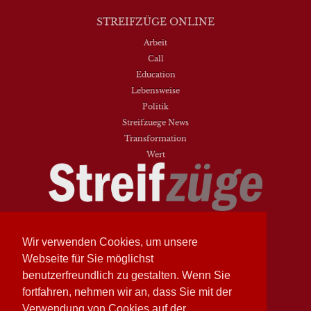
STREIFZÜGE ONLINE
Arbeit
Call
Education
Lebensweise
Politik
Streifzuege News
Transformation
Wert
Streifzüge
Nr. 93 - Frühling 2026
Streifzüge
Nr. 94 - Herbst 2026
Wir verwenden Cookies, um unsere
Webseite für Sie möglichst
NEUESTE BEITRÄGE
benutzerfreundlich zu gestalten. Wenn Sie
Vielfalt heißt zwischen den Welten übersetzen
fortfahren, nehmen wir an, dass Sie mit der
Dasein als Fortsein
Verwendung von Cookies auf der