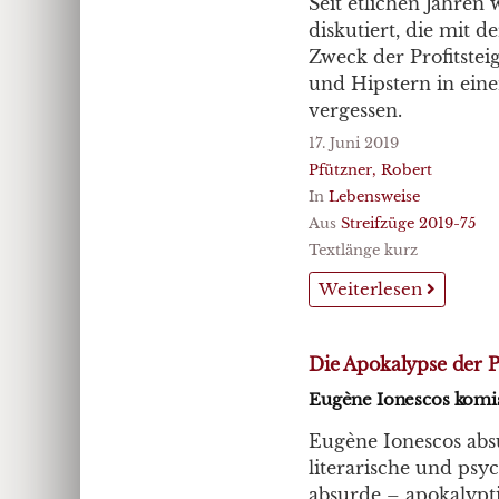
Seit etlichen Jahre
diskutiert, die mit
Zweck der Profitstei
und Hipstern in ein
vergessen.
17. Juni 2019
Pfützner, Robert
In
Lebensweise
Aus
Streifzüge 2019-75
Textlänge kurz
Weiterlesen
Die Apokalypse der 
Eugène Ionescos komi
Eugène Ionescos absu
literarische und psy
absurde – apokalypt