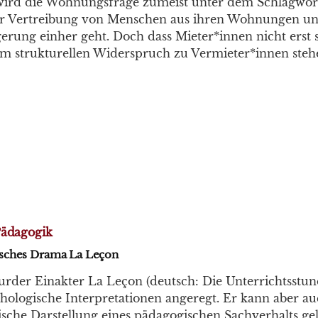
n wird die Wohnungsfrage zumeist unter dem Schlagwort
 der Vertreibung von Menschen aus ihren Wohnungen un
gerung einher geht. Doch dass Mieter*innen nicht erst 
em strukturellen Widerspruch zu Vermieter*innen stehe
Pädagogik
sches Drama La Leçon
rder Einakter La Leçon (deutsch: Die Unterrichtsstund
chologische Interpretationen angeregt. Er kann aber auc
ische Darstellung eines pädagogischen Sachverhalts ge