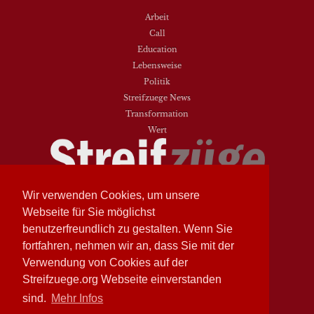
Arbeit
Call
Education
Lebensweise
Politik
Streifzuege News
Transformation
Wert
Wir verwenden Cookies, um unsere
Streifzüge
Nr. 93 - Frühling 2026
Streifzüge
Nr. 94 - Herbst 2026
Webseite für Sie möglichst
benutzerfreundlich zu gestalten. Wenn Sie
NEUESTE BEITRÄGE
fortfahren, nehmen wir an, dass Sie mit der
Vielfalt heißt zwischen den Welten übersetzen
Verwendung von Cookies auf der
Dasein als Fortsein
Streifzuege.org Webseite einverstanden
Das Elend der Soziologie
sind.
Mehr Infos
Hymne. Kanon. Ohrwurm