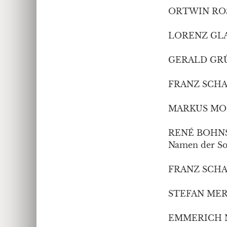
ORTWIN ROSNE
LORENZ GLATZ
GERALD GRÜNE
FRANZ SCHAN
MARKUS MOHR
RENÉ BOHNS
Namen der Soz
FRANZ SCHAN
STEFAN MERET
EMMERICH NY