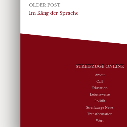
Post
OLDER POST
navigation
Im Käfig der Sprache
STREIFZÜGE ONLINE
Arbeit
Call
Education
Lebensweise
Politik
Streifzuege News
Transformation
Wert