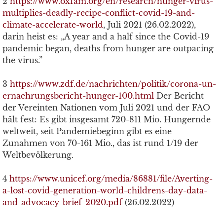
2
https://www.oxfam.org/en/research/hunger-virus-
multiplies-deadly-recipe-conflict-covid-19-and-
climate-accelerate-world
, Juli 2021 (26.02.2022),
darin heist es: „A year and a half since the Covid-19
pandemic began, deaths from hunger are outpacing
the virus.”
3
https://www.zdf.de/nachrichten/politik/corona-un-
ernaehrungsbericht-hunger-100.html
Der Bericht
der Vereinten Nationen vom Juli 2021 und der FAO
hält fest: Es gibt insgesamt 720-811 Mio. Hungernde
weltweit, seit Pandemiebeginn gibt es eine
Zunahmen von 70-161 Mio., das ist rund 1/19 der
Weltbevölkerung.
4
https://www.unicef.org/media/86881/file/Averting-
a-lost-covid-generation-world-childrens-day-data-
and-advocacy-brief-2020.pdf
(26.02.2022)