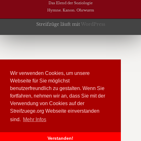
Das Elend der Soziologie
Hymne. Kanon. Ohrwurm
Streifzüge läuft mit
WordPress
Wir verwenden Cookies, um unsere
Webseite für Sie möglichst
benutzerfreundlich zu gestalten. Wenn Sie
fortfahren, nehmen wir an, dass Sie mit der
Verwendung von Cookies auf der
Streifzuege.org Webseite einverstanden
sind.
Mehr Infos
Verstanden!