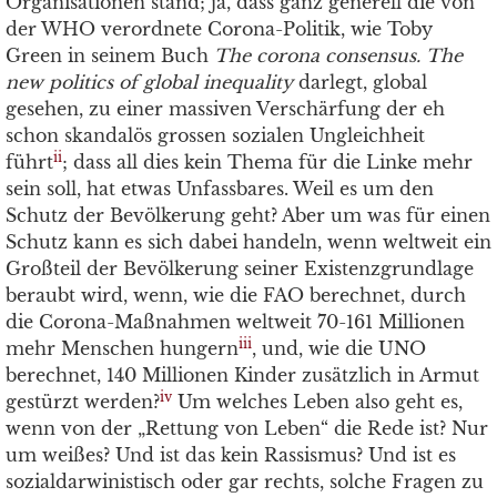
Organisationen stand; ja, dass ganz generell die von
der WHO verordnete Corona-Politik, wie Toby
Green in seinem Buch
The corona consensus. The
new politics of global inequality
darlegt, global
gesehen, zu einer massiven Verschärfung der eh
schon skandalös grossen sozialen Ungleichheit
ii
führt
; dass all dies kein Thema für die Linke mehr
sein soll, hat etwas Unfassbares. Weil es um den
Schutz der Bevölkerung geht? Aber um was für einen
Schutz kann es sich dabei handeln, wenn weltweit ein
Großteil der Bevölkerung seiner Existenzgrundlage
beraubt wird, wenn, wie die FAO berechnet, durch
die Corona-Maßnahmen weltweit 70-161 Millionen
iii
mehr Menschen hungern
, und, wie die UNO
berechnet, 140 Millionen Kinder zusätzlich in Armut
iv
gestürzt werden?
Um welches Leben also geht es,
wenn von der „Rettung von Leben“ die Rede ist? Nur
um weißes? Und ist das kein Rassismus? Und ist es
sozialdarwinistisch oder gar rechts, solche Fragen zu