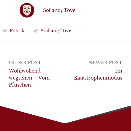
Soiland; Tove
Politik
Soiland; Tove
Post
OLDER POST
NEWER POST
navigation
Wohlwollend
Im
wegsehen – Vom
Katastrophenmodus
Pfuschen