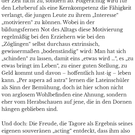
der Zeit nicht zu, sondern ab. Folgerichtig wird für
den Lehrberuf als eine Kernkompetenz die Fähigkeit
verlangt, die jungen Leute zu ihrem „Interesse“
„motivieren“ zu können. Wobei in der
bildungsfernen Not des Alltags diese Motivierung
regelmäßig bei den Erziehern wie bei den
„Zöglingen“ selbst durchaus extrinsisch,
gewissermaßen „bodenständig“ wird: Man hat sich
„schinden“ zu lassen, damit eins „etwas wird …“, es „zu
etwas bringt im Leben“, zu einer guten Stellung, zu
Geld kommt und davon – hoffentlich lust-ig – leben
kann. „Per aspera ad astra“ lernen die Lateinschüler
als Sinn der Bemühung, doch ist hier schon nicht
von arglosem Wohlbefinden eine Ahnung, sondern
eher vom Herabschauen auf jene, die in den Dornen
hängen geblieben sind.
Und doch: Die Freude, die Tagore als Ergebnis seines
eigenen souveränen „acting“ entdeckt, dass ihm also