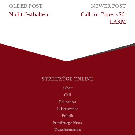
Post
OLDER POST
NEWER POST
navigation
Nicht festhalten!
Call for Papers 76:
LÄRM
STREIFZÜGE ONLINE
Arbeit
Call
Education
Lebensweise
Politik
Streifzuege News
Transformation