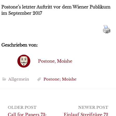
Postone’s letzter Auftritt vor dem Wiener Publikum
im September 2017
Geschrieben von:
Postone, Moishe
Allgemein
Postone; Moishe
Post
OLDER POST
NEWER POST
navigation
Call for Papers 73:
Einlauf Streifzüge 72