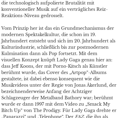
die technologisch aufpolierte Brutalität mit
konventioneller Musik auf ein verträgliches Reiz-
Reaktions-Niveau gedrosselt.
Vom Prinzip her ist das ein Grundmechanismus der
modernen Spektakelkultur, die schon im 19.
Jahrhundert entsteht und sich im 20. Jahrhundert als
Kulturindustrie, schließlich bis zur postmodernen
Kulmination dann als Pop fortsetzt. Mit dem
visuellen Konzept knüpft Lady Gaga genau hier an:
dass Jeff Koons, der mit Porno-Kitsch als Künstler
berühmt wurde, das Cover des „Artpop“-Albums
gestaltete, ist dabei ebenso konsequent wie die
Musikvideos unter der Regie von Jonas Åkerlund, der
bezeichnenderweise Anfang der Achtziger
Schlagzeuger der Metalband Bathory war; berühmt
wurde er dann 1997 mit dem Video zu „Smack My
Bitch Up“ von The Prodigy. Für Lady Gaga drehte er
„Paparazzi“ und „Telephone“. Der
FAZ
, die ihn als