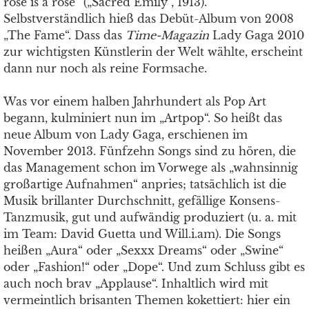
rose is a rose“ („Sacred Emily“, 1913).
Selbstverständlich hieß das Debüt-Album von 2008
„The Fame“. Dass das
Time-Magazin
Lady Gaga 2010
zur wichtigsten Künstlerin der Welt wählte, erscheint
dann nur noch als reine Formsache.
Was vor einem halben Jahrhundert als Pop Art
begann, kulminiert nun im „Artpop“. So heißt das
neue Album von Lady Gaga, erschienen im
November 2013. Fünfzehn Songs sind zu hören, die
das Management schon im Vorwege als „wahnsinnig
großartige Aufnahmen“ anpries; tatsächlich ist die
Musik brillanter Durchschnitt, gefällige Konsens-
Tanzmusik, gut und aufwändig produziert (u. a. mit
im Team: David Guetta und Will.i.am). Die Songs
heißen „Aura“ oder „Sexxx Dreams“ oder „Swine“
oder „Fashion!“ oder „Dope“. Und zum Schluss gibt es
auch noch brav „Applause“. Inhaltlich wird mit
vermeintlich brisanten Themen kokettiert: hier ein