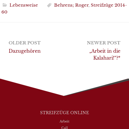
Lebensweise
Behrens; Roger
,
Streifzüge 2014-
60
Post
OLDER POST
NEWER POST
navigation
Dazugehören
„Arbeit in die
Kalahari!“?*
STREIFZÜGE ONLINE
Arbeit
Call