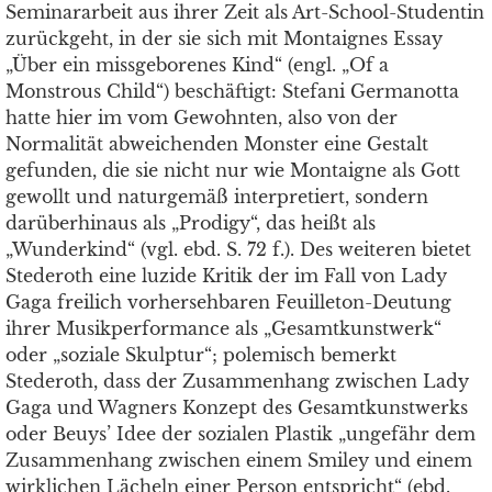
Seminararbeit aus ihrer Zeit als Art-School-Studentin
zurückgeht, in der sie sich mit Montaignes Essay
„Über ein missgeborenes Kind“ (engl. „Of a
Monstrous Child“) beschäftigt: Stefani Germanotta
hatte hier im vom Gewohnten, also von der
Normalität abweichenden Monster eine Gestalt
gefunden, die sie nicht nur wie Montaigne als Gott
gewollt und naturgemäß interpretiert, sondern
darüberhinaus als „Prodigy“, das heißt als
„Wunderkind“ (vgl. ebd. S. 72 f.). Des weiteren bietet
Stederoth eine luzide Kritik der im Fall von Lady
Gaga freilich vorhersehbaren Feuilleton-Deutung
ihrer Musikperformance als „Gesamtkunstwerk“
oder „soziale Skulptur“; polemisch bemerkt
Stederoth, dass der Zusammenhang zwischen Lady
Gaga und Wagners Konzept des Gesamtkunstwerks
oder Beuys’ Idee der sozialen Plastik „ungefähr dem
Zusammenhang zwischen einem Smiley und einem
wirklichen Lächeln einer Person entspricht“ (ebd.