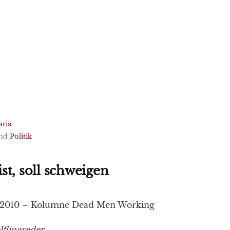
aria
nd
Politik
st, soll schweigen
8/2010 – Kolumne Dead Men Working
flingseder