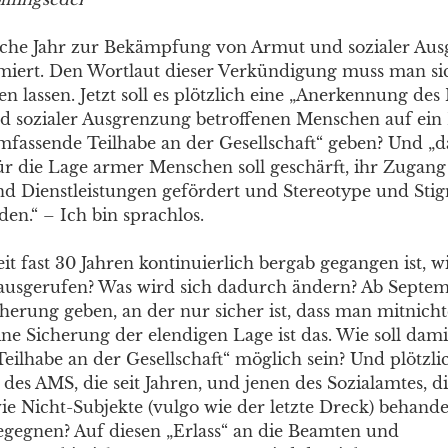
sche Jahr zur Bekämpfung von Armut und sozialer Au
iert. Den Wortlaut dieser Verkündigung muss man si
 lassen. Jetzt soll es plötzlich eine „Anerkennung des
 sozialer Ausgrenzung betroffenen Menschen auf ein
assende Teilhabe an der Gesellschaft“ geben? Und „d
ür die Lage armer Menschen soll geschärft, ihr Zugang
d Dienstleistungen gefördert und Stereotype und Sti
en.“ – Ich bin sprachlos.
t fast 30 Jahren kontinuierlich bergab gegangen ist, wi
usgerufen? Was wird sich dadurch ändern? Ab Septem
herung geben, an der nur sicher ist, dass man mitnich
ne Sicherung der elendigen Lage ist das. Wie soll dami
eilhabe an der Gesellschaft“ möglich sein? Und plötzli
es AMS, die seit Jahren, und jenen des Sozialamtes, die
ie Nicht-Subjekte (vulgo wie der letzte Dreck) behande
egegnen? Auf diesen „Erlass“ an die Beamten und