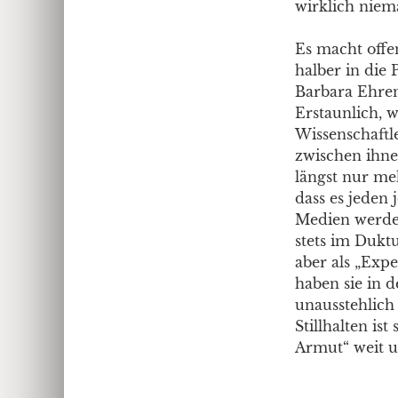
wirklich niem
Es macht offe
halber in die 
Barbara Ehrenr
Erstaunlich, w
Wissenschaftl
zwischen ihne
längst nur meh
dass es jeden
Medien werden
stets im Duktu
aber als „Expe
haben sie in d
unausstehlich 
Stillhalten is
Armut“ weit un