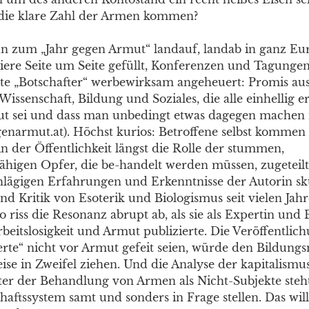
h die klare Zahl der Armen kommen?
 zum „Jahr gegen Armut“ landauf, landab in ganz Eu
iere Seite um Seite gefüllt, Konferenzen und Tagungen
e „Botschafter“ werbewirksam angeheuert: Promis au
 Wissenschaft, Bildung und Soziales, die alle einhellig e
t sei und dass man unbedingt etwas dagegen machen
narmut.at). Höchst kurios: Betroffene selbst kommen 
n der Öffentlichkeit längst die Rolle der stummen,
higen Opfer, die be-handelt werden müssen, zugetei
chlägigen Erfahrungen und Erkenntnisse der Autorin sk
nd Kritik von Esoterik und Biologismus seit vielen Jahr
o riss die Resonanz abrupt ab, als sie als Expertin und 
rbeitslosigkeit und Armut publizierte. Die Veröffentlic
ierte“ nicht vor Armut gefeit seien, würde den Bildung
ise in Zweifel ziehen. Und die Analyse der kapitalis
nter der Behandlung von Armen als Nicht-Subjekte steh
chaftssystem samt und sonders in Frage stellen. Das wi