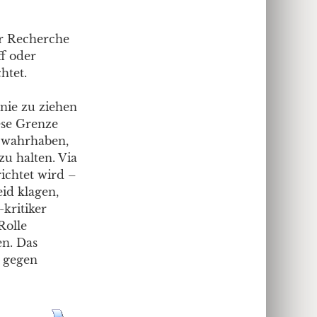
er Recherche
ff oder
htet.
nie zu ziehen
ese Grenze
l wahrhaben,
zu halten. Via
ichtet wird –
eid klagen,
-kritiker
Rolle
en. Das
r gegen