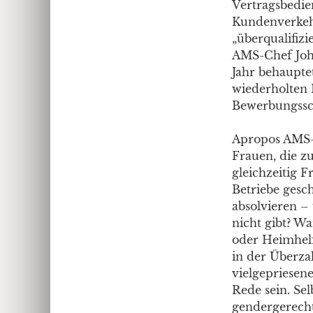
Vertragsbedie
Kundenverkehr
„überqualifizi
AMS-Chef Joh
Jahr behaupte
wiederholten 
Bewerbungssch
Apropos AMS-
Frauen, die z
gleichzeitig 
Betriebe gesc
absolvieren – 
nicht gibt? W
oder Heimhelf
in der Überzah
vielgepriesen
Rede sein. Se
gendergerecht 