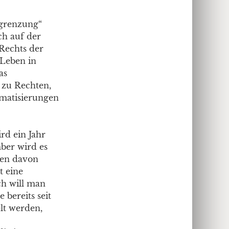
sgrenzung“
ch auf der
 Rechts der
 Leben in
as
 zu Rechten,
gmatisierungen
rd ein Jahr
ber wird es
ten davon
t eine
ch will man
 bereits seit
lt werden,