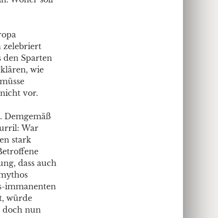
ropa
 zelebriert
s den Sparten
rklären, wie
 müsse
nicht vor.
lt. Demgemäß
urril: War
en stark
Betroffene
hung, dass auch
smythos
mus-immanenten
t, würde
ll doch nun