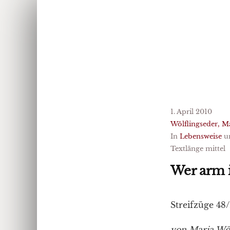
1. April 2010
Wölflingseder, M
In
Lebensweise
u
Textlänge mittel
Wer arm i
Streifzüge 4
von Maria Wöl