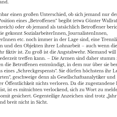
and.
nbar einen großen Unterschied, ob sich jemand nur d
Position eines „Betroffenen“ begibt (etwa Günter Wallra
eich) oder ob jemand als tatsächlich Betroffener beric
ie gekonnt SozialarbeiterInnen, JournalistenInnen,
erInnen etc. noch immer in der Lage sind, eine Trennli
n und den Objekten ihrer Lohnarbeit – auch wenn di
r fiktiv ist. Zu groß ist die Angstabwehr. Niemand wil
 jederzeit treffen kann. – Die Armen sind daher stumm 
 die Betroffenen entmündigt, in dem nur über sie ber
s eines „Schreckgespensts“. Sie dürfen höchstens ihr L
rten“, geschweige denn als Gesellschaftsanalytiker und 
er Öffentlichkeit nichts verloren. Da die zugestandene 
ist, ist es mitnichten verlockend, sich zu Wort zu meld
t somit gesichert. Gegenteilige Anzeichen sind trotz „Jah
d breit nicht in Sicht.