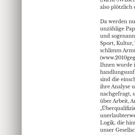
also plötzlic
Da werden nun
unzählige Pap
und sogenannt
Sport, Kultur,
schlimm Armu
(www.2010gege
Ihnen wurde i
handlungsunfä
sind die eins
ihre Analyse u
nachgefragt, s
über Arbeit, A
„Überqualifiz
unerlaubterwe
Logik, die hi
unser Gesells