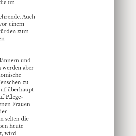
die im
 Lehrende. Auch
vor einem
 würden zum
en
Männern und
um werden aber
onomische
 Menschen zu
eruf überhaupt
f Pflege-
denen Frauen
der
n selten die
ben heute
t, wird