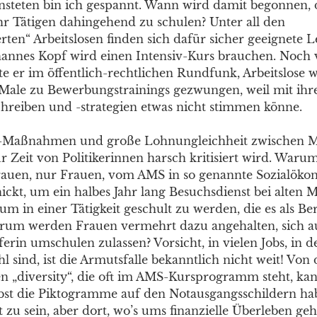
nsteten bin ich gespannt. Wann wird damit begonnen, 
 Tätigen dahingehend zu schulen? Unter all den
erten“ Arbeitslosen finden sich dafür sicher geeignete
annes Kopf wird einen Intensiv-Kurs brauchen. Noch 
te er im öffentlich-rechtlichen Rundfunk, Arbeitslose
Male zu Bewerbungstrainings gezwungen, weil mit ihr
reiben und -strategien etwas nicht stimmen könne.
Maßnahmen und große Lohnungleichheit zwischen 
ur Zeit von Politikerinnen harsch kritisiert wird. War
Frauen, nur Frauen, vom AMS in so genannte Sozialök
hickt, um ein halbes Jahr lang Besuchsdienst bei alten
um in einer Tätigkeit geschult zu werden, die es als B
arum werden Frauen vermehrt dazu angehalten, sich au
erin umschulen zulassen? Vorsicht, in vielen Jobs, in 
l sind, ist die Armutsfalle bekanntlich nicht weit! Von 
en „diversity“, die oft im AMS-Kursprogramm steht, kan
lbst die Piktogramme auf den Notausgangsschildern ha
zu sein, aber dort, wo’s ums finanzielle Überleben geh