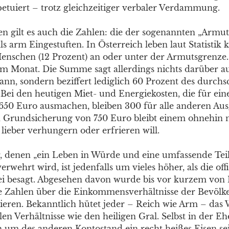
etuiert – trotz gleichzeitiger verbaler Verdammung.
en gilt es auch die Zahlen: die der sogenannten „Armut
ls arm Eingestuften. In Österreich leben laut Statistik
Menschen (12 Prozent) an oder unter der Armutsgrenze. 
im Monat. Die Summe sagt allerdings nichts darüber a
ann, sondern beziffert lediglich 60 Prozent des durchs
ei den heutigen Miet- und Energiekosten, die für ein
650 Euro ausmachen, bleiben 300 für alle anderen Au
 Grundsicherung von 750 Euro bleibt einem ohnehin 
lieber verhungern oder erfrieren will.
r, denen „ein Leben in Würde und eine umfassende Tei
erwehrt wird, ist jedenfalls um vieles höher, als die offi
ei besagt. Abgesehen davon wurde bis vor kurzem von 
e Zahlen über die Einkommensverhältnisse der Bevölk
ieren. Bekanntlich hütet jeder – Reich wie Arm – das
llen Verhältnisse wie den heiligen Gral. Selbst in der Ehe
n um des anderen Kontostand ein recht heißes Eisen sei