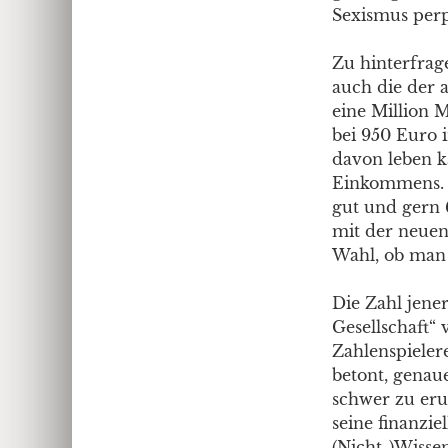
Sexismus perp
Zu hinterfrag
auch die der a
eine Million 
bei 950 Euro 
davon leben k
Einkommens. B
gut und gern 
mit der neuen
Wahl, ob man 
Die Zahl jene
Gesellschaft“ v
Zahlenspieler
betont, genau
schwer zu eru
seine finanzie
(Nicht-)Wisse