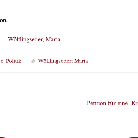
on:
Wölflingseder, Maria
se
,
Politik
Wölflingseder; Maria
Petition für eine „K