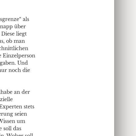
sgrenze“ als
 knapp über
Diese liegt
us, ob man
chnittlichen
e Einzelperson
sgaben. Und
nur noch die
lhabe an der
zielle
Experten stets
erung seien
 Wissen um
 soll das
n. Woher soll