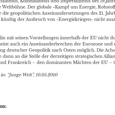
onalismus, Kolonialismus und Imperialismus des 19.Jah
e Weltbühne. Der globale »Kampf um Energie, Rohstof
 die geopolitischen Auseinandersetzungen des 21. Jah
 künftig der Ausbruch von »Energiekriegen« nicht aus
rlin mit seinen Vorstellungen innerhalb der EU nicht d
heint auch ein Auseinanderbrechen der Eurozone und 
ng deutscher Geopolitik nach Osten möglich. Die Achs
dann an die Stelle der derzeitigen strategischen Allia
und Frankreich – den dominanten Mächten der EU – t
 in: “Junge Welt”, 10.05.2010
on: