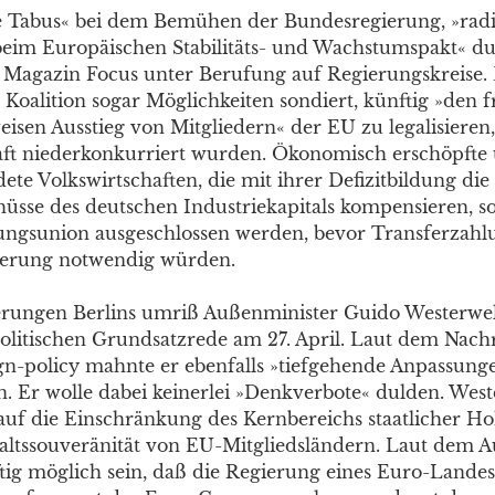
e Tabus« bei dem Bemühen der Bundesregierung, »radi
im Europäischen Stabilitäts- und Wachstumspakt« du
s Magazin Focus unter Berufung auf Regierungskreise
Koalition sogar Möglichkeiten sondiert, künftig »den f
isen Ausstieg von Mitgliedern« der EU zu legalisieren,
ft niederkonkurriert wurden. Ökonomisch erschöpfte
te Volkswirtschaften, die mit ihrer Defizitbildung die
üsse des deutschen Industriekapitals kompensieren, so
ungsunion ausgeschlossen werden, bevor Transferzahl
sierung notwendig würden.
rungen Berlins umriß Außenminister Guido Westerwel
olitischen Grundsatzrede am 27. April. Laut dem Nach
n-policy mahnte er ebenfalls »tiefgehende Anpassunge
. Er wolle dabei keinerlei »Denkverbote« dulden. Weste
auf die Einschränkung des Kernbereichs staatlicher Ho
altssouveränität von EU-Mitgliedsländern. Laut dem 
tig möglich sein, daß die Regierung eines Euro-Landes