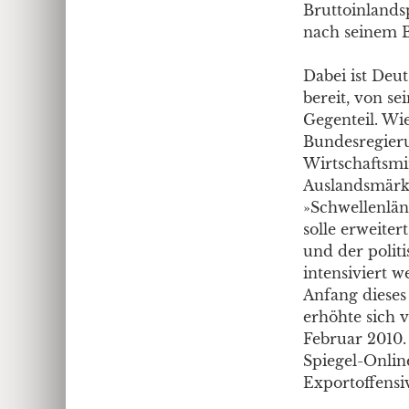
Bruttoinlands
nach seinem B
Dabei ist Deu
bereit, von se
Gegenteil. Wie
Bundesregieru
Wirtschaftsmi
Auslandsmärkt
»Schwellenlä
solle erweite
und der poli
intensiviert 
Anfang dieses
erhöhte sich v
Februar 2010. 
Spiegel-Online
Exportoffensi