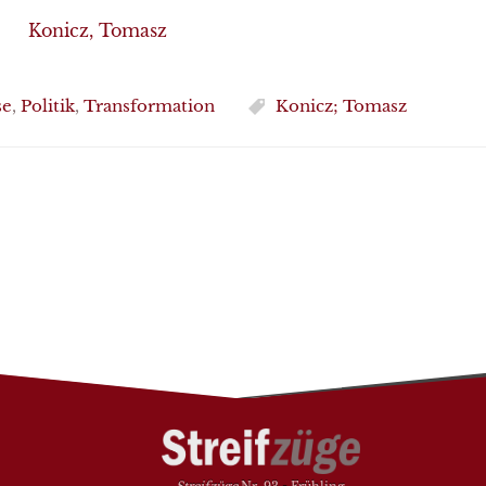
Konicz, Tomasz
se
,
Politik
,
Transformation
Konicz; Tomasz
Streifzüge
Nr. 93 - Frühling