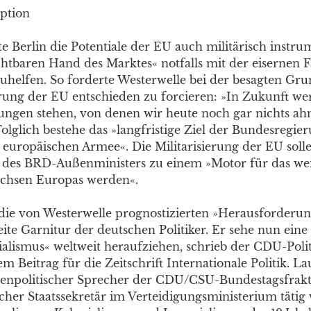
Option
 Berlin die Potentiale der EU auch militärisch instrum
htbaren Hand des Marktes« notfalls mit der eisernen F
zuhelfen. So forderte Westerwelle bei der besagten Gru
ierung der EU entschieden zu forcieren: »In Zukunft we
ngen stehen, von denen wir heute noch gar nichts ah
Folglich bestehe das »langfristige Ziel der Bundesregie
 europäischen Armee«. Die Militarisierung der EU soll
 des BRD-Außenministers zu einem »Motor für das wei
hsen Europas werden«.
 die von Westerwelle prognostizierten »Herausforderun
eite Garnitur der deutschen Politiker. Er sehe nun eine
alismus« weltweit heraufziehen, schrieb der CDU-Polit
em Beitrag für die Zeitschrift Internationale Politik. La
ußenpolitischer Sprecher der CDU/CSU-Bundestagsfrak
cher Staatssekretär im Verteidigungsministerium tätig 