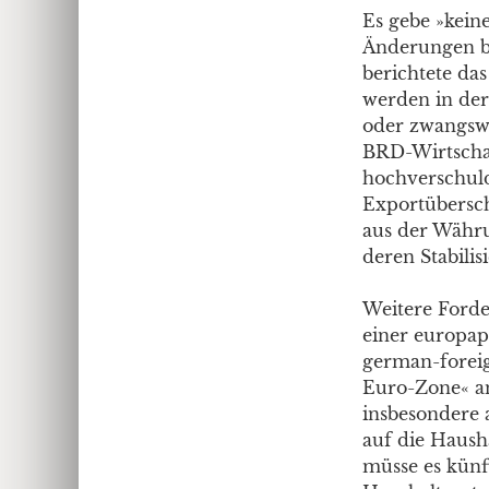
Es gebe »kein
Änderungen be
berichtete da
werden in der 
oder zwangswe
BRD-Wirtscha
hochverschulde
Exportübersch
aus der Währ
deren Stabili
Weitere Forde
einer europap
german-foreig
Euro-Zone« an
insbesondere 
auf die Haush
müsse es künf