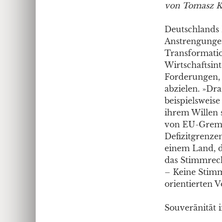
von Tomasz K
Deutschlands 
Anstrengungen
Transformatio
Wirtschaftsint
Forderungen, 
abzielen. »Dr
beispielsweis
ihrem Willen 
von EU-Gremi
Defizitgrenzen
einem Land, d
das Stimmrech
– Keine Stimm
orientierten V
Souveränität i