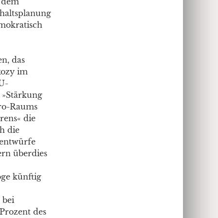
n dem
shaltsplanung
emokratisch
en, das
kozy im
U-
r »Stärkung
uro-Raums
rens« die
h die
sentwürfe
ern überdies
oge künftig
 bei
 Prozent des