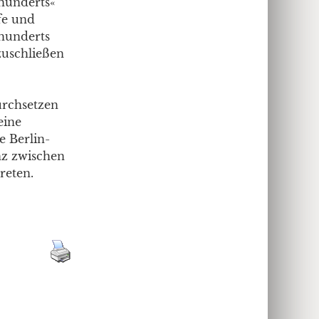
rhunderts«
fe und
rhunderts
zuschließen
urchsetzen
eine
e Berlin-
nz zwischen
reten.