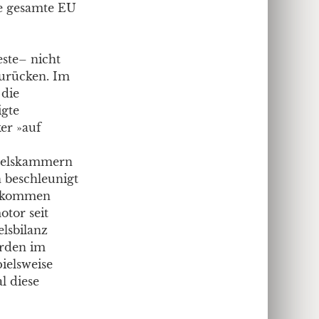
ie gesamte EU
este– nicht
zurücken. Im
 die
igte
er »auf
ndelskammern
n beschleunigt
abkommen
tor seit
lsbilanz
arden im
pielsweise
l diese