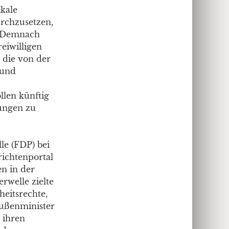
kale
rchzusetzen,
. Demnach
reiwilligen
 die von der
 und
llen künftig
ungen zu
le (FDP) bei
richtenportal
n in der
rwelle zielte
heitsrechte,
Außenminister
 ihren