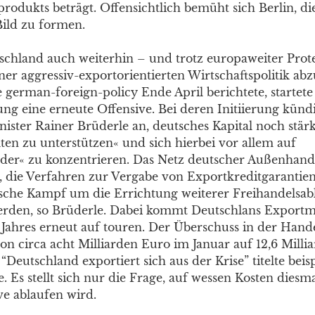
produkts beträgt. Offensichtlich bemüht sich Berlin, d
ild zu formen.
tschland auch weiterhin – und trotz europaweiter Prot
iner aggressiv-exportorientierten Wirtschaftspolitik ab
 german-foreign-policy Ende April berichtete, startete
ng eine erneute Offensive. Bei deren Initiierung künd
nister Rainer Brüderle an, deutsches Kapital noch stärk
en zu unterstützen« und sich hierbei vor allem auf
nder« zu konzentrieren. Das Netz deutscher Außenha
rt, die Verfahren zur Vergabe von Exportkreditgarantie
tische Kampf um die Errichtung weiterer Freihandels
werden, so Brüderle. Dabei kommt Deutschlans Exportmo
 Jahres erneut auf touren. Der Überschuss in der Hande
on circa acht Milliarden Euro im Januar auf 12,6 Milli
“Deutschland exportiert sich aus der Krise” titelte beis
. Es stellt sich nur die Frage, auf wessen Kosten diesma
ve ablaufen wird.