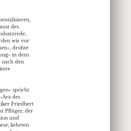
entalisieren,
aust des
ndsatzrede,
rden wir vor
nen«, drohte
rung« in dem
e nach den
tere
gen« spricht
 »Ära des
iker Friedbert
ut Pflüger, der
tion und
war, kehrten