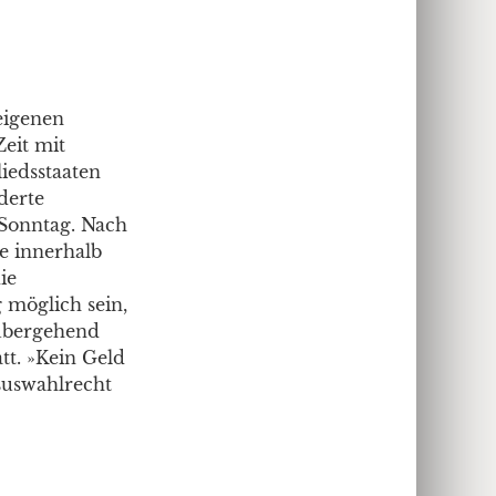
eigenen
Zeit mit
iedsstaaten
derte
 Sonntag. Nach
e innerhalb
ie
 möglich sein,
rübergehend
t. »Kein Geld
suswahlrecht