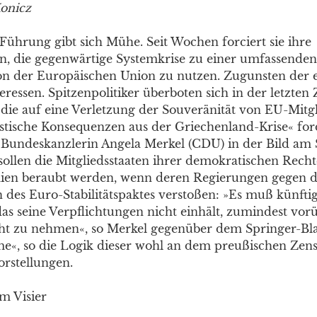
onicz
Führung gibt sich Mühe. Seit Wochen forciert sie ihre
, die gegenwärtige Systemkrise zu einer umfassenden
n der Europäischen Union zu nutzen. Zugunsten der 
eressen. Spitzenpolitiker überboten sich in der letzten 
die auf eine Verletzung der Souveränität von EU-Mitgl
astische Konsequenzen aus der Griechenland-Krise« for
e Bundeskanzlerin Angela Merkel (CDU) in der Bild am
sollen die Mitgliedsstaaten ihrer demokratischen Recht
en beraubt werden, wenn deren Regierungen gegen d
 des Euro-Stabilitätspaktes verstoßen: »Es muß künftig
as seine Verpflichtungen nicht einhält, zumindest vo
t zu nehmen«, so Merkel gegenüber dem Springer-Blat
e«, so die Logik dieser wohl an dem preußischen Zen
orstellungen.
m Visier