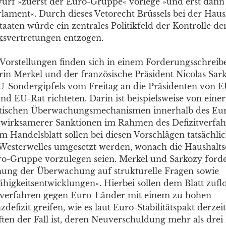
urf »zuerst der Euro-Gruppe« vorlege »und erst dan
rlament«. Durch dieses Vetorecht Brüssels bei der Hau
taaten würde ein zentrales Politikfeld der Kontrolle d
ksvertretungen entzogen.
r Vorstellungen finden sich in einem Forderungsschreib
in Merkel und der französische Präsident Nicolas Sar
U-Sondergipfels vom Freitag an die Präsidenten von E
d EU-Rat richteten. Darin ist beispielsweise von eine
litischen Überwachungsmechanismen innerhalb des E
h wirksamerer Sanktionen im Rahmen des Defizitverfah
 Handelsblatt sollen bei diesen Vorschlägen tatsächlic
Westerwelles umgesetzt werden, wonach die Haushalt
ro-Gruppe vorzulegen seien. Merkel und Sarkozy ford
ung der Überwachung auf strukturelle Fragen sowie
higkeitsentwicklungen«. Hierbei sollen dem Blatt zufl
fverfahren gegen Euro-Länder mit einem zu hohen
zdefizit greifen, wie es laut Euro-Stabilitätspakt derzeit
ften der Fall ist, deren Neuverschuldung mehr als drei