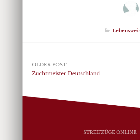
Lebenswei
Post
OLDER POST
navigation
Zuchtmeister Deutschland
STREIFZÜGE ONLINE