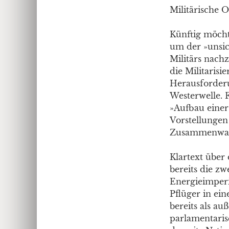
Militärische 
Künftig möchte
um der »unsic
Militärs nach
die Militaris
Herausforderu
Westerwelle. 
»Aufbau einer
Vorstellungen
Zusammenwac
Klartext über
bereits die zw
Energieimperi
Pflüger in ein
bereits als a
parlamentaris