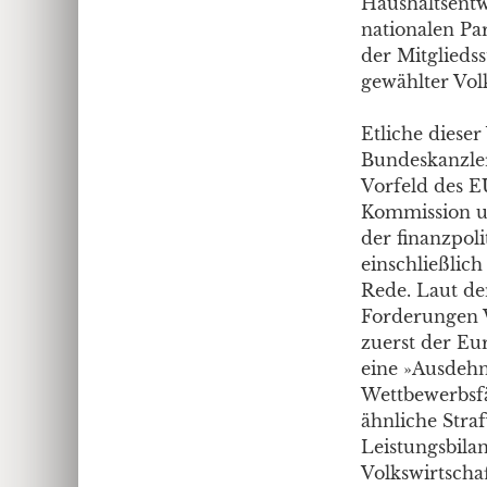
Haushaltsentw
nationalen Pa
der Mitgliedss
gewählter Vol
Etliche diese
Bundeskanzler
Vorfeld des E
Kommission un
der finanzpo
einschließlic
Rede. Laut dem
Forderungen 
zuerst der Eu
eine »Ausdehn
Wettbewerbsfä
ähnliche Stra
Leistungsbilan
Volkswirtscha