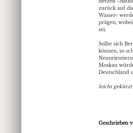
derzeit »Nati
zurück auf di
Wasser« werde
prägen, wobei
sei.
Sollte sich Be
können, so sc
Neuorientieru
Moskau würde 
Deutschland 
leicht gekürzt
Geschrieben v