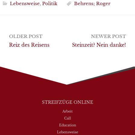
Lebensweise
,
Politik
Behrens; Roger
Post
OLDER POST
NEWER POST
navigation
Reiz des Reisens
Steinzeit? Nein danke!
STREIFZÜGE ONLINE
Arbeit
Call
Education
Lebensweise