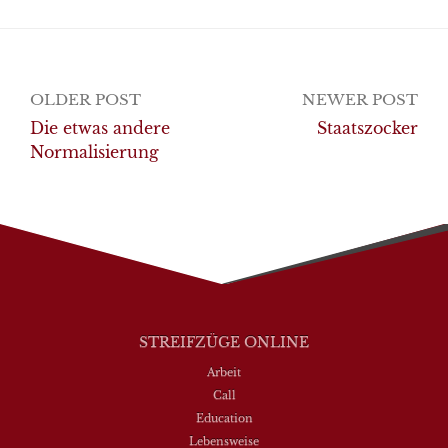
Post
OLDER POST
NEWER POST
navigation
Die etwas andere
Staatszocker
Normalisierung
STREIFZÜGE ONLINE
Arbeit
Call
Education
Lebensweise