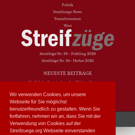
Politik
Streifzuege News
Transformation
Wert
Streifzüge
Nr. 93 - Frühling 2026
Streifzüge
Nr. 94 - Herbst 2026
NEUESTE BEITRÄGE
Vielfalt heißt zwischen den Welten übersetzen
Dasein als Fortsein
Wir verwenden Cookies, um unsere
Das Elend der Soziologie
Webseite für Sie möglichst
Hymne. Kanon. Ohrwurm
benutzerfreundlich zu gestalten. Wenn Sie
fortfahren, nehmen wir an, dass Sie mit der
Streifzüge läuft mit
WordPress
Verwendung von Cookies auf der
Streifzuege.org Webseite einverstanden