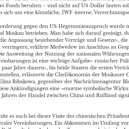
es Fonds beruhen – und nicht auf US-Dollar lauten sol
s sich um eine künstliche, IWF-interne, Verrechnungse
forderung gegen den US-Hegemonieanspruch wurde 
d Moskau betrieben. Man habe sich darauf geeinigt, d
 »die Anpassung bestehender Verträge und Gesetze«, die
 verringern, erklärte Medwedew im Anschluss an Ges
»Die Ausweitung der Nutzung der nationalen Währungen
reinbarungen ist eine wichtige Aufgabe« russischer Poli
n paar Jahre dauern«, bis beide Staaten die ersten Vertr
tellen, erläuterte die Chefökonomin der Moskauer C
Elina Ribakowa, gegenüber der Nachrichtenagentur B
iese Ankündigungen eine »enorme symbolische Wirkun
 Jahren der Handel zwischen China und Rußland signif
hlte es auch bei dieser Visite des chinesischen Präsiden
teraler Vereinbarungen. Ein Abkommen im Umfang von