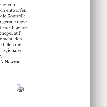
e es vom
ich entworfen
die Kontrolle
h gerade diese
 eine Pipeline
onopol auf
r steht, den
 fallen die
 regionaler
n«,
IA-Nowosti.