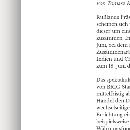
von Tomasz K
Rußlands Präs
scheinen sich
dieser um ein
zusammen. Im 
Juni, bei dem
Zusammenarbei
Indien und Ch
zum 18. Juni 
Das spektakul
von BRIC-Staa
mittelfristig
Handel den Do
wechselseitig
Errichtung ein
beispielsweis
Währungsfonds