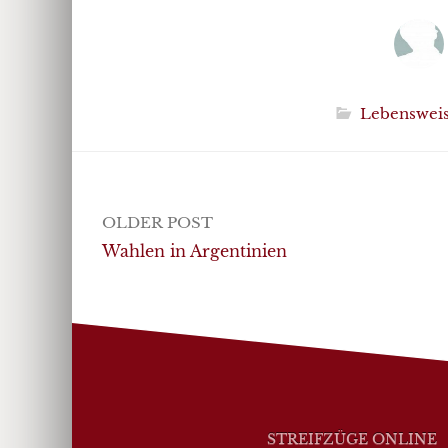
Lebenswei
Post
OLDER POST
navigation
Wahlen in Argentinien
STREIFZÜGE ONLINE