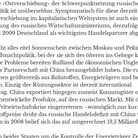
 »Ostverschiebung« der Schwerpunktsetzung russisch
itik ist unübersehbar. Symptomatisch für diese derzeit
erschiebung im kapitalistischen Weltsystem ist auch ein
g des russischen Wirtschaftsministeriums, derzufolg
l 2009 Deutschland als wichtigsten Handelspartner abge
icht alles eitel Sonnenschein zwischen Moskau und Peki
ßmachtpolitik, bei der sie sich des öfteren ins Gehege
e Probleme bereiten Rußland die ökonomischen Ungle
er Partnerschaft mit China herausgebildet haben. Die r
hen größtenteils aus Rohstoffen, Energieträgern und be
. Einzig der Rüstungssektor ist derzeit international
ig. China exportiert hingegen zumeist Konsumgüter o
hentwickelte Produkte, auf den russischen Markt. Mit
eltwirtschaftskrise eingetretenen –womöglich nur kurz
offpreise droht das russische Handelsdefizit mit China 
n in 2008 belief sich das auf umgerechnet 13,5 Milliar
beider Staaten um die Kontrolle der Energieträger Zen