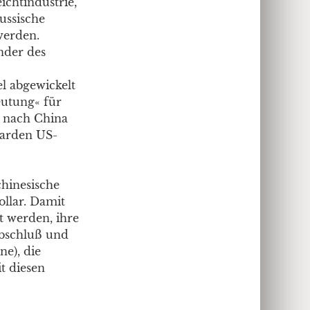
chtindustrie,
ussische
werden.
ender des
el abgewickelt
eutung« für
 nach China
iarden US-
chinesische
llar. Damit
t werden, ihre
Abschluß und
ne), die
t diesen