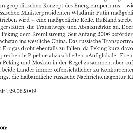
 im geopolitischen Konzept des Energieimperiums – wi
ussischen Ministerpräsidenten Wladimir Putin maßgebl
rieben wird – eine maßgebliche Rolle. Rußland strebt 
gerstätten, die Transitwege und Absatzmärkte an. Doc
 Peking dem Kreml streitig. Seit Anfang 2006 befördert
achstan ins westliche China. Das russische Transportm
 Erdgas droht ebenfalls zu fallen, da Peking kurz davo
sprechende Pipeline abzuschließen. »Auf globaler Ebene
n Peking und Moskau in der Regel zusammen, aber auf
beide Länder immer offensichtlicher zu Konkurrente
jüngst die halbamtliche russische Nachrichtenagentur R
lt”, 29.06.2009
on: