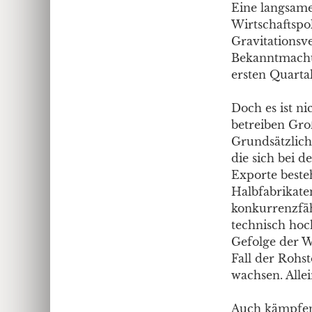
Eine langsame
Wirtschaftspol
Gravitationsv
Bekanntmachun
ersten Quarta
Doch es ist n
betreiben Gro
Grundsätzlich
die sich bei d
Exporte beste
Halbfabrikaten
konkurrenzfäh
technisch hoc
Gefolge der W
Fall der Rohst
wachsen. Allei
Auch kämpfen 