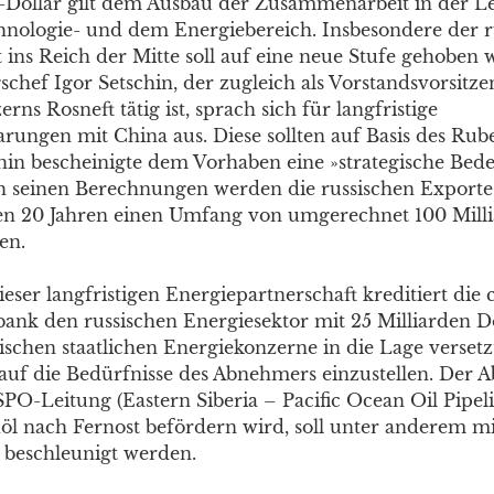
-Dollar gilt dem Ausbau der Zusammenarbeit in der Lei
ologie- und dem Energiebereich. Insbesondere der r
 ins Reich der Mitte soll auf eine neue Stufe gehoben 
­chef Igor Setschin, der zugleich als Vorstandsvorsitz
rns Rosneft tätig ist, sprach sich für langfristige
arungen mit China aus. Diese sollten auf Basis des Rub
hin bescheinigte dem Vorhaben eine »strategische Bed
h seinen Berechnungen werden die russischen Exporte
en 20 Jahren einen Umfang von umgerechnet 100 Mill
en.
ser langfristigen Energiepartnerschaft kreditiert die 
ank den russischen Energiesektor mit 25 Milliarden Do
sischen staatlichen Energiekonzerne in die Lage versetz
 auf die Bedürfnisse des Abnehmers einzustellen. Der 
PO-Leitung (Eastern Siberia – Pacific Ocean Oil Pipeli
döl nach Fernost befördern wird, soll unter anderem mi
 beschleunigt werden.