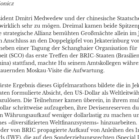
onicz
ident Dmitri Medwedew und der chinesische Staatsche
 wirklich sehr zu mögen. Dreimal kamen beide Spitzenp
e strategische Allianz bemühten Großmächte allein im 
Anschluss an den Doppelgipfel von Jekaterinburg vom 
 neben einer Tagung der Schanghaier Organisation für
t (SCO) das erste Treffen der BRIC-Staaten (Brasilie
ina) stattfand, machte Hu seinem Amtskollegen währen
dauernden Moskau-Visite die Aufwartung.
ärste Ergebnis dieses Gipfelmarathons bildete die in Je
ten formulierte Absicht, den US-Dollar als Weltleitwä
 abzulösen. Die Teilnehmer kamen überein, in ihrem mul
llar schrittweise aufzugeben, ihre Devisenreserven d
en Währungsaufkauf weniger dollarlastig zu machen un
es »diversifizierten Weltfinanzsystems« hinzuarbeiten.
e der von BRIC propagierte Aufkauf von Anleihen des I
 (IWF), die auf den Sonderziehungsrechten (Special