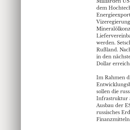
Milliarden US
dem Hochtechn
Energieexport
Vizeregierungs
Mineralölkonze
Liefervereinb
werden. Setsc
Rußland. Nac
in den nächst
Dollar erreich
Im Rahmen die
Entwicklungsb
sollen die rus
Infrastruktur
Ausbau der ES
russisches Er
Finanzmitteln