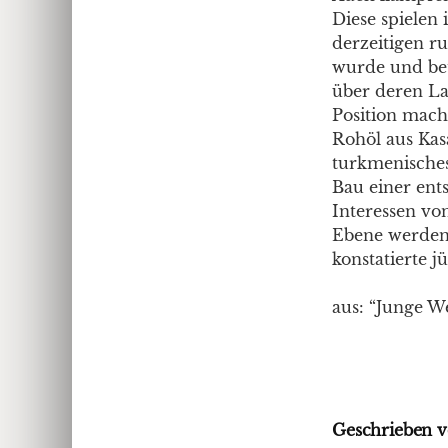
Diese spielen
derzeitigen r
wurde und bet
über deren La
Position mach
Rohöl aus Kas
turkmenisches
Bau einer ent
Interessen vo
Ebene werden 
konstatierte 
aus: “Junge We
Geschrieben v