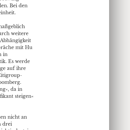
len. Bei den
inheit.
maßgeblich
urch weitere
 Abhängigkeit
präche mit Hu
 in
tik. Es werde
äge auf ihre
itigroup-
loomberg.
g«, da in
ikant steigen«
ten nicht an
 drei