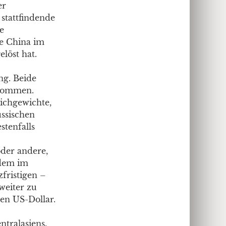
er
 stattfindende
e
e China im
löst hat.
ng. Beide
 kommen.
ichgewichte,
ussischen
stenfalls
der andere,
 dem im
fristigen –
weiter zu
den US-Dollar.
tralasiens.