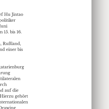
f Hu Jintao
olitiker
Juni
15. bis 16.
n, Rußland,
d einer bis
katarienburg
hrung
tilateralen
urch
d auf die
 Hierzu gehört
nternationalen
 Drawing