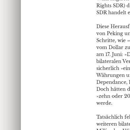
Rights SDR) d
SDR handelt e
Diese Heraus
von Peking un
Schritte, wie
vom Dollar zu
am 17. Juni: 
bilateralen Ve
sicherlich »ei
Währungen ums
Dependance, 
Doch hätten d
»zehn oder 20
werde.
Tatsächlich fe
weiteren bila