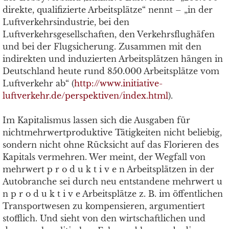
direkte, qualifizierte Arbeitsplätze“ nennt – „in der
Luftverkehrsindustrie, bei den
Luftverkehrsgesellschaften, den Verkehrsflughäfen
und bei der Flugsicherung. Zusammen mit den
indirekten und induzierten Arbeitsplätzen hängen in
Deutschland heute rund 850.000 Arbeitsplätze vom
Luftverkehr ab“ (
http://www.initiative-
luftverkehr.de/perspektiven/index.html
).
Im Kapitalismus lassen sich die Ausgaben für
nichtmehrwertproduktive Tätigkeiten nicht beliebig,
sondern nicht ohne Rücksicht auf das Florieren des
Kapitals vermehren. Wer meint, der Wegfall von
mehrwert p r o d u k t i v e n Arbeitsplätzen in der
Autobranche sei durch neu entstandene mehrwert u
n p r o d u k t i v e Arbeitsplätze z. B. im öffentlichen
Transportwesen zu kompensieren, argumentiert
stofflich. Und sieht von den wirtschaftlichen und