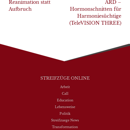
navigation
Reanimation statt
ARD –
Aufbruch
Hormonschnitten für
Harmoniesüchtige
(TeleVISION THREE)
STREIFZÜGE ONLINE
Arbeit
Call
Education
Lebensweise
Politik
Streifzuege News
Transformation