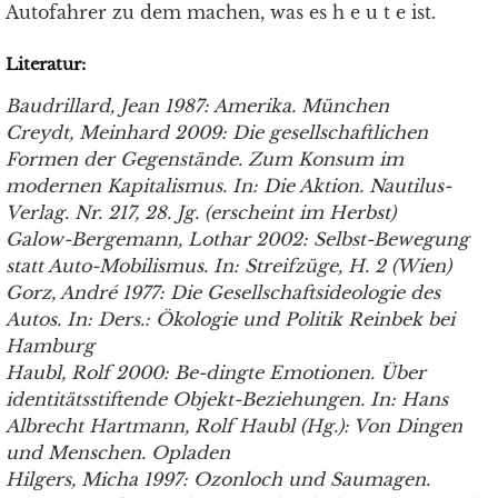
Autofahrer zu dem machen, was es h e u t e ist.
Literatur:
Baudrillard, Jean 1987: Amerika. München
Creydt, Meinhard 2009: Die gesellschaftlichen
Formen der Gegenstände. Zum Konsum im
modernen Kapitalismus. In: Die Aktion. Nautilus-
Verlag. Nr. 217, 28. Jg. (erscheint im Herbst)
Galow-Bergemann, Lothar 2002: Selbst-Bewegung
statt Auto-Mobilismus. In: Streifzüge, H. 2 (Wien)
Gorz, André 1977: Die Gesellschaftsideologie des
Autos. In: Ders.: Ökologie und Politik Reinbek bei
Hamburg
Haubl, Rolf 2000: Be-dingte Emotionen. Über
identitätsstiftende Objekt-Beziehungen. In: Hans
Albrecht Hartmann, Rolf Haubl (Hg.): Von Dingen
und Menschen. Opladen
Hilgers, Micha 1997: Ozonloch und Saumagen.