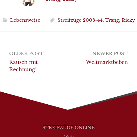
Lebensweise
Streifzüge 2008-44
,
Trang; Ricky
Post
OLDER POST
NEWER POST
navigation
Rausch mit
Weltmarktbeben
Rechnung!
STREIFZÜGE ONLINE
Arbeit