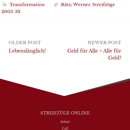
Transformation
Rätz; Werner
,
Streifzüge
2005-33
Post
OLDER POST
NEWER POST
navigation
Lebenslänglich!
Geld für Alle = Alle für
Geld?
STREIFZÜGE ONLINE
Arbeit
Call