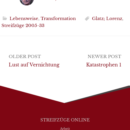
Lebensweise
,
Transformation
Glatz; Lorenz
,
Streifzüge 2005-33
Post
OLDER POST
NEWER POST
navigation
Lust auf Vernichtung
Katastrophen 1
STREIFZÜGE ONLINE
Arbeit