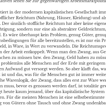
ativen sehen Sie zur gegenwärtigen Arbeitsmarktpoliti
tiert in der modernen kapitalistischen Gesellschaft im
tofflicher Reichtum (Nahrung, Häuser, Kleidung) und al
 Der sinnlich-stoffliche Reichtum hat aber keine eigen
htigung, sondern nur eine als abstrakter Geldreichtum,
. Es wäre überhaupt kein Problem, genug Güter, genu
bedingungen für alle bereitzustellen, es ist nur ein P
ld, in Ware, in Wert zu verwandeln. Die Reichtumspr
n der Arbeit entkoppelt. Wenn man den Zwang, aus G
chen zu müssen bzw. den Zwang, Geld haben zu müssen
n problemlos alle Menschen auf der Erde mit geringem 
en Aufwand gut versorgt werden. So aber klafft das, wa
t ist und das, was für die Menschen gut ist immer weite
he Warenlogik, der Zwang, dass alles erst zur Ware w
n muss, bevor es genossen werden darf, ist totalitär g
 heute kaum jemand, über das kapitalistische System
n. Für die meisten Menschen ist eine selbstbestimmte
ng von Gütern ohne Tausch und ohne Zwang undenkbar