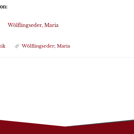
on:
Wölflingseder, Maria
tik
Wölflingseder; Maria