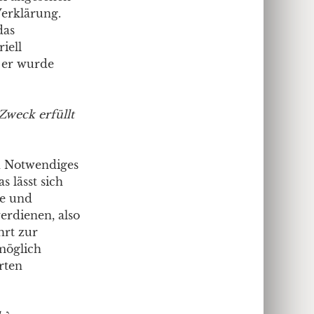
Verklärung.
das
iell
 er wurde
Zweck erfüllt
d Notwendiges
s lässt sich
te und
erdienen, also
hrt zur
möglich
rten