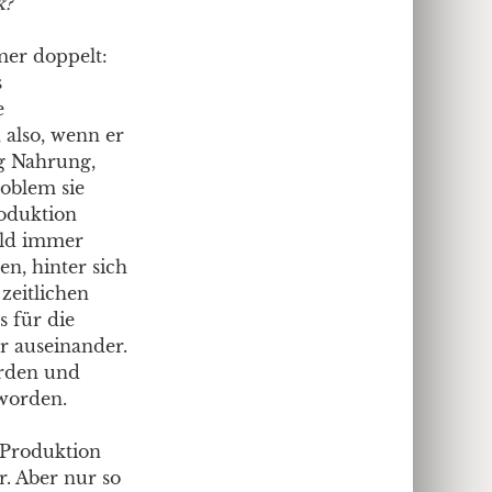
k?
mer doppelt:
s
e
 also, wenn er
g Nahrung,
roblem sie
oduktion
eld immer
, hinter sich
zeitlichen
s für die
r auseinander.
erden und
eworden.
 Produktion
. Aber nur so