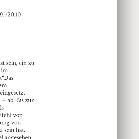
9. /20.10
 sein, ein zu
h im
it“Das
dem
 eingesetzt
 – ab. Bis zur
ls
efehl von
bung von
 sein hat.
el angesehen