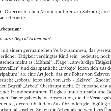
r 6. Österreichischen Armutskonferenz in Salzburg am 1
ie referierte.
Lebenssinn?
n zum Begriff Arbeit ein?
t mit einem germanischen Verb zusammen, das „verwaist
erlicher Tätigkeit verdingtes Kind sein“ bedeutet, noc
tschen meint es „Mühsal“, „Plage“, „unwürdige Tätigke
travailler“ und das spanische „trabajo“ leiten sich aus 
tripalium“ ab: eine Art Joch, das zur Folter von Sklaven
sische „robota“ leitet sich von „rob“- „Sklave“, „Knecht“
den Begriff „Arbeit“ überhaupt nicht. Er entstand erst a
iner fremdbestimmten Tätigkeit unter Aufsicht und B
nen. Davor gab es keine Abstraktion, die die Verausga
edeutet, deren Inhalt dem Ausführenden gleichgültig zu
rkapitalistischen Zeiten die Arbeit als notwendiges Üb