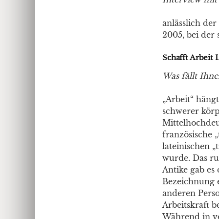
anlässlich de
2005, bei der s
Schafft Arbeit 
Was fällt Ihne
„Arbeit“ häng
schwerer körp
Mittelhochdeu
französische „
lateinischen „
wurde. Das rus
Antike gab es 
Bezeichnung e
anderen Perso
Arbeitskraft b
Während in vo