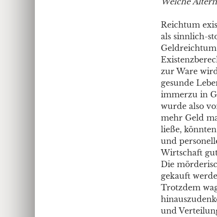
Welche Altern
Reichtum exis
als sinnlich-s
Geldreichtum.
Existenzberec
zur Ware wird
gesunde Lebens
immerzu in Ge
wurde also vo
mehr Geld ma
ließe, könnte
und personell
Wirtschaft gu
Die mörderisc
gekauft werde
Trotzdem wagt
hinauszudenke
und Verteilu