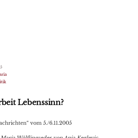
5
aria
itik
rbeit Lebenssinn?
achrichten“ vom 5./6.11.2005
 Maria Wölflingseder von Anja Keglevic