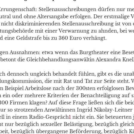
Errungenschaft: Stellenausschreibungen dürfen nur m
utral und ohne Altersangabe erfolgen. Der erstmalige 
 nicht diskriminierenden Stellenausschreibung ist von 
tungsbehörde mit einer Verwarnung zu ahnden, bei we
d eine Geldstrafe bis zu 360 Euro verhängt.
gen Ausnahmen: etwa wenn das Burgtheater eine Bese
betont die Gleichbehandlungsanwältin Alexandra Knell
sich dennoch ungleich behandelt fühlen, gibt es die un
ungskommission, die mit Rat und Tat zur Seite steht. 
m Beispiel Arbeitslose nach der 300sten erfolglosen B
ein oder mehrere Kriterien der Benachteiligung auf si
 300 Firmen klagen? Auf diese Frage ließen sich die bei
r so strotzenden Anwältinnen Ingrid Nikolay-Leitner
ll in einem Radio-Gespräch
1
nicht ein. Sie beteuerten 
ht nur bezüglich sexueller Belästigung, bezüglich gleic
rbeit, bezüglich übergangene Beförderung, bezüglich 