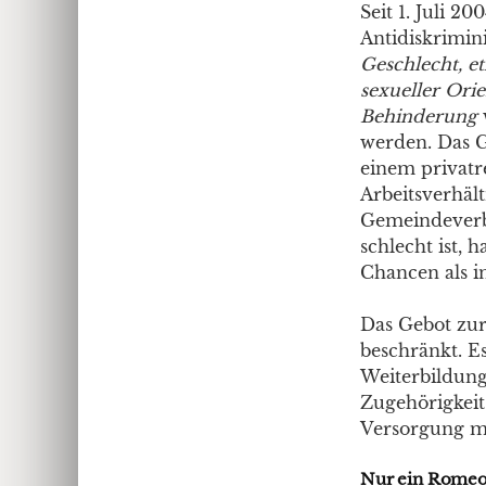
Seit 1. Juli 2
Antidiskrimin
Geschlecht, e
sexueller Ori
Behinderung
werden. Das Gl
einem privatr
Arbeitsverhäl
Gemeindeverba
schlecht ist,
Chancen als in
Das Gebot zur 
beschränkt. Es
Weiterbildung
Zugehörigkeit
Versorgung mi
Nur ein Romeo 