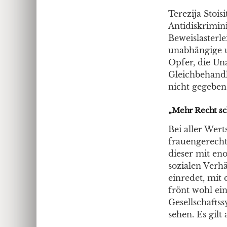
Terezija Stoi
Antidiskrimin
Beweislasterl
unabhängige u
Opfer, die Un
Gleichbehandl
nicht gegeben.
„Mehr Recht sc
Bei aller Wer
frauengerechte
dieser mit en
sozialen Verhä
einredet, mit 
frönt wohl ei
Gesellschafts
sehen. Es gilt 