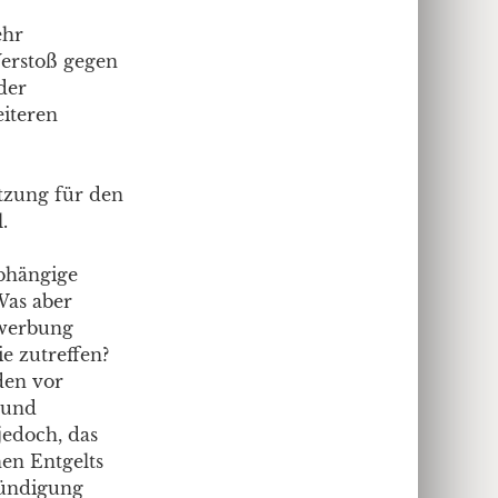
ehr
Verstoß gegen
der
iteren
tzung für den
.
abhängige
Was aber
ewerbung
e zutreffen?
den vor
 und
jedoch, das
hen Entgelts
Kündigung