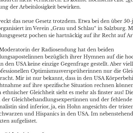
lung der Arbeitslosigkeit bewirken.
ckt das neue Gesetz trotzdem. Etwa bei den über 50-
 organisiert im Verein „Grau und Schlau“ in Salzburg. 
ungsgesetz pochen sie hartnäckig auf ihr Recht auf Arb
 Moderatorin der Radiosendung hat den beiden
ungsapostelinnen bezüglich ihrer Hymnen auf die ho
n den USA keine einzige Gegenfrage gestellt. Aber viel
ofessionellen Optimismusversprüherinnen nur die Glei
racht. Mir ist nur bekannt, dass in den USA Körperbeh
tnahme auf ihre spezifische Situation rechnen können 
 ethnischer Gleichheit sieht es mehr als finster aus! Di
der Gleichbehandlungsexpertinnen und der fehlende
listin sind inferior, ja, ein Hohn angesichts der triste
Schwarzen und Hispanics in den USA. Im nebenstehen
kten aufgelistet.