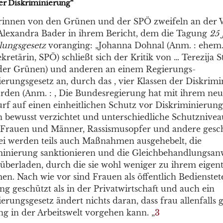
der Diskriminierung“
erinnen von den Grünen und der SPÖ zweifeln an der 
 Alexandra Bader in ihrem Bericht, dem die Tagung
25 
lungsgesetz
voranging: „Johanna Dohnal (Anm. : ehem.
kretärin, SPÖ) schließt sich der Kritik von … Terezija St
der Grünen) und anderen an einem Regierungs-
erungsgesetz an, durch das , vier Klassen der Diskrimi
rden (Anm. : , Die Bundesregierung hat mit ihrem ne
rf auf einen einheitlichen Schutz vor Diskriminierung 
bewusst verzichtet und unterschiedliche Schutznivea
Frauen und Männer, Rassismusopfer und andere gescha
bei werden teils auch Maßnahmen ausgehebelt, die
inierung sanktionieren und die Gleichbehandlungsan
überladen, durch die sie wohl weniger zu ihrem eigent
n. Nach wie vor sind Frauen als öffentlich Bedienstet
ng geschützt als in der Privatwirtschaft und auch ein
erungsgesetz ändert nichts daran, dass frau allenfalls 
ng in der Arbeitswelt vorgehen kann. „
3