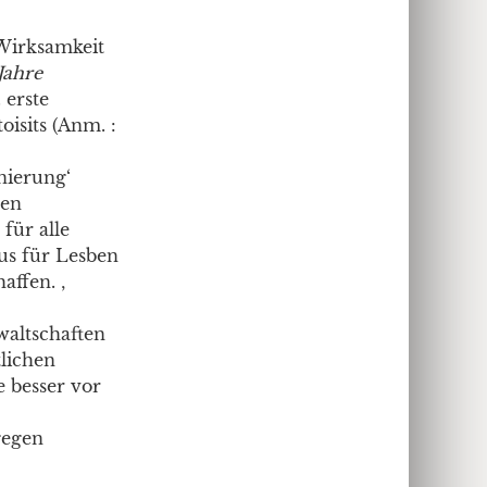
Wirksamkeit
Jahre
 erste
oisits (Anm. :
nierung‘
uen
für alle
us für Lesben
ffen. ‚
waltschaften
lichen
e besser vor
gegen