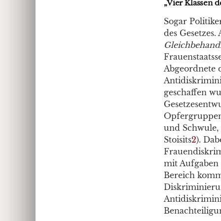
„Vier Klassen 
Sogar Politik
des Gesetzes.
Gleichbehand
Frauenstaatsse
Abgeordnete 
Antidiskrimini
geschaffen wu
Gesetzesentwu
Opfergruppen 
und Schwule, 
Stoisits
2
). Da
Frauendiskrim
mit Aufgaben 
Bereich komme
Diskriminieru
Antidiskrimini
Benachteiligu