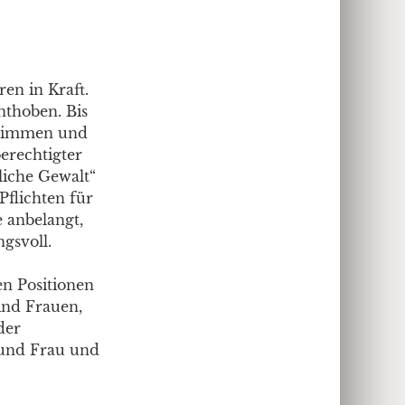
ren in Kraft.
nthoben. Bis
stimmen und
berechtigter
liche Gewalt“
Pflichten für
e anbelangt,
gsvoll.
n Positionen
ind Frauen,
der
 und Frau und