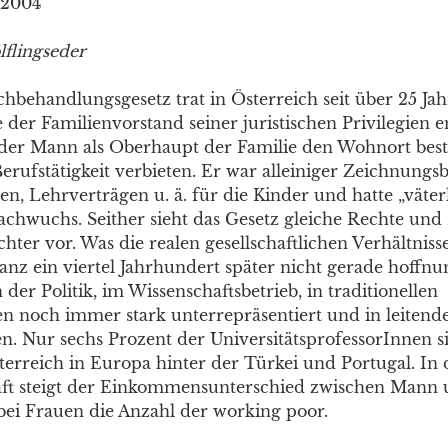
/2004
flingseder
chbehandlungsgesetz trat in Österreich seit über 25 Jah
der Familienvorstand seiner juristischen Privilegien e
 der Mann als Oberhaupt der Familie den Wohnort be
erufstätigkeit verbieten. Er war alleiniger Zeichnungs
en, Lehrverträgen u. ä. für die Kinder und hatte „väter
achwuchs. Seither sieht das Gesetz gleiche Rechte und 
hter vor. Was die realen gesellschaftlichen Verhältniss
anz ein viertel Jahrhundert später nicht gerade hoffnun
 der Politik, im Wissenschaftsbetrieb, in traditionellen
 noch immer stark unterrepräsentiert und in leitende
n. Nur sechs Prozent der UniversitätsprofessorInnen s
terreich in Europa hinter der Türkei und Portugal. In 
aft steigt der Einkommensunterschied zwischen Mann
bei Frauen die Anzahl der working poor.