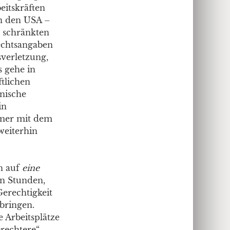
eitskräften
in den USA –
e schränkten
lechtsangaben
sverletzung,
s gehe in
ftlichen
hnische
in
mmer mit dem
 weiterhin
n auf
eine
en Stunden,
Gerechtigkeit
bringen.
 Arbeitsplätze
rechtere“