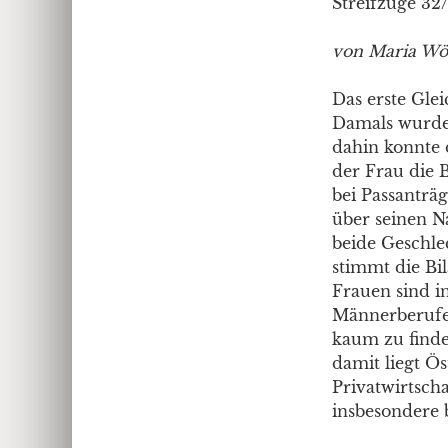
Streifzüge 32
von Maria Wöl
Das erste Glei
Damals wurde 
dahin konnte
der Frau die B
bei Passanträg
über seinen N
beide Geschlec
stimmt die Bil
Frauen sind in
Männerberufen
kaum zu finde
damit liegt Ös
Privatwirtsch
insbesondere 