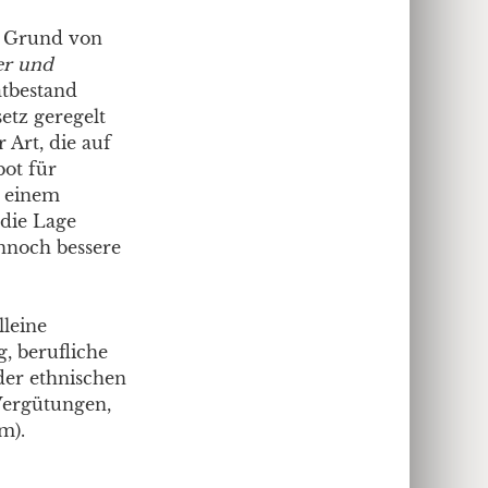
f Grund von
er und
atbestand
etz geregelt
 Art, die auf
ot für
r einem
 die Lage
ennoch bessere
lleine
g, berufliche
der ethnischen
 Vergütungen,
m).