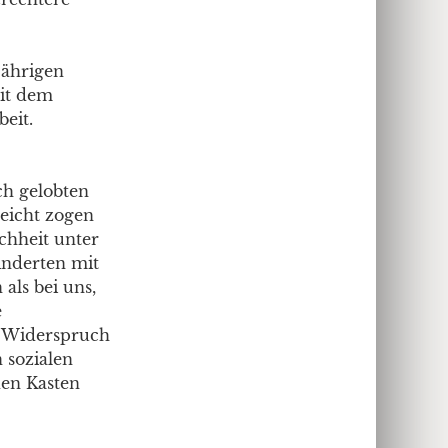
jährigen
Mit dem
eit.
ch gelobten
leicht zogen
chheit unter
inderten mit
als bei uns,
e
 Widerspruch
n sozialen
den Kasten