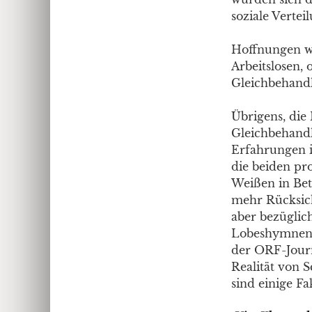
soziale Vertei
Hoffnungen we
Arbeitslosen,
Gleichbehandl
Übrigens, die
Gleichbehandl
Erfahrungen i
die beiden pr
Weißen in Bet
mehr Rücksich
aber bezüglich
Lobeshymnen 
der ORF-Journa
Realität von 
sind einige Fa