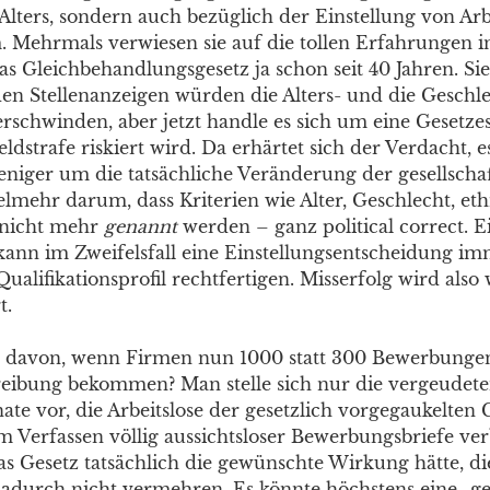
Alters, sondern auch bezüglich der Einstellung von Arb
. Mehrmals verwiesen sie auf die tollen Erfahrungen 
as Gleichbehandlungsgesetz ja schon seit 40 Jahren. Si
 den Stellenanzeigen würden die Alters- und die Gesch
erschwinden, aber jetzt handle es sich um eine Gesetze
eldstrafe riskiert wird. Da erhärtet sich der Verdacht, e
weniger um die tatsächliche Veränderung der gesellscha
vielmehr darum, dass Kriterien wie Alter, Geschlecht, et
 nicht mehr
genannt
werden – ganz political correct. E
kann im Zweifelsfall eine Einstellungsentscheidung i
ualifikationsprofil rechtfertigen. Misserfolg wird also
t.
s davon, wenn Firmen nun 1000 statt 300 Bewerbunge
reibung bekommen? Man stelle sich nur die vergeudet
te vor, die Arbeitslose der gesetzlich vorgegaukelten 
 Verfassen völlig aussichtsloser Bewerbungsbriefe ver
as Gesetz tatsächlich die gewünschte Wirkung hätte, die
adurch nicht vermehren. Es könnte höchstens eine „ge