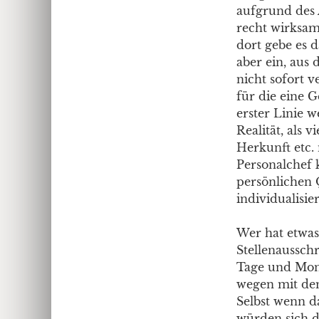
aufgrund des 
recht wirksam
dort gebe es d
aber ein, aus
nicht sofort v
für die eine G
erster Linie 
Realität, als 
Herkunft etc.
Personalchef 
persönlichen Q
individualisier
Wer hat etwa
Stellenaussch
Tage und Mona
wegen mit dem
Selbst wenn d
würden sich d