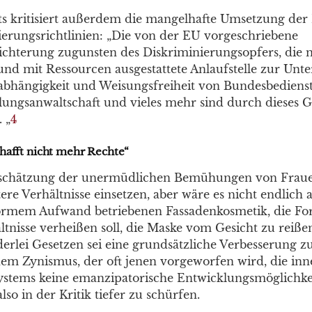
sits kritisiert außerdem die mangelhafte Umsetzung der
ierungsrichtlinien: „Die von der EU vorgeschriebene
eichterung zugunsten des Diskriminierungsopfers, die 
nd mit Ressourcen ausgestattete Anlaufstelle zur Unte
abhängigkeit und Weisungsfreiheit von Bundesbedienst
ungsanwaltschaft und vieles mehr sind durch dieses Ge
 „
4
hafft nicht mehr Rechte“
tschätzung der unermüdlichen Bemühungen von Frauen
re Verhältnisse einsetzen, aber wäre es nicht endlich a
ormem Aufwand betriebenen Fassadenkosmetik, die Fort
ltnisse verheißen soll, die Maske vom Gesicht zu reiße
derlei Gesetzen sei eine grundsätzliche Verbesserung z
nem Zynismus, der oft jenen vorgeworfen wird, die inn
systems keine emanzipatorische Entwicklungsmöglichk
also in der Kritik tiefer zu schürfen.