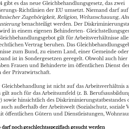
004 gibt es das neue Gleichbehandlungsgesetz, das zwei
ierungs-Richtlinien der EU umsetzt. Niemand darf au
thnischer Zugehörigkeit, Religion, Weltanschauung, Alt
entierung
benachteiligt werden. Der Diskriminierungst
wird in einem eigenen Behinderten- Gleichstellungsges
eichbehandlungsgebot gilt für Arbeitsverhältnisse aller
echtlichen Vertrag beruhen. Das Gleichbehandlungsgeb
tnisse zum Bund, zu einem Land, einer Gemeinde ode
nd ist in Sondergesetzen geregelt. Obwohl auch hier
 haben Frauen und Behinderte im öffentlichen Dienst d
 der Privatwirtschaft.
Gleichbehandlung ist nicht auf das Arbeitsverhältnis a
 gilt auch für das Arbeitsumfeld (z. B. Berufsausbildun
) sowie hinsichtlich des Diskriminierungstatbestandes 
 auch außerhalb der Arbeitswelt (Sozialschutz, soziale
t öffentlichen Gütern und Dienstleistungen, Wohnrau
darf noch geschlechtsspezifisch gesucht werden