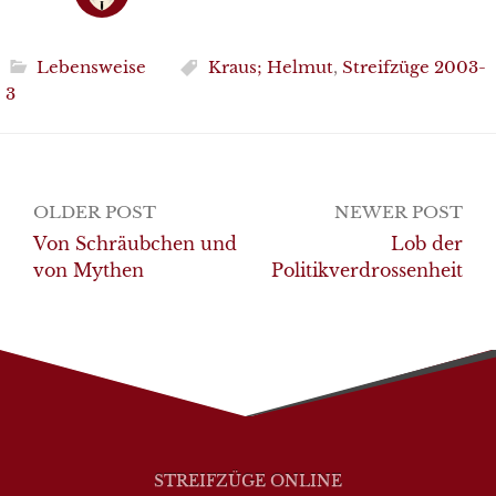
Lebensweise
Kraus; Helmut
,
Streifzüge 2003-
3
Post
OLDER POST
NEWER POST
navigation
Von Schräubchen und
Lob der
von Mythen
Politikverdrossenheit
STREIFZÜGE ONLINE