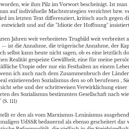
eworden, wie ihm Pilz im Vorwort bescheinigt. Ist man 
man auf individuelle Machtstrategien verzichtet bzw. ve
rd im letzten Text differenziert, kritisch auch gegen d
twickelt und auf die "Idiotie der Hoffnung" insistiert
tzten Jahren weit verbreitetes Trugbild weit verbreitet 
n — ist die Annahme, die trügerische Annahme, der Kap
Ich selbst kann heute nicht sagen, ob es eine letztlich d
chen Realität gespeiste Gewißheit, eine für meine persö
läßliche Utopie oder nur ein Festhalten an einem Lebe
, wenn ich auch nach dem Zusammenbruch der Länder
al existierenden Sozialismus den so oft berufenen , Si
 nicht sehe und der schrittweisen Verwirklichung einer
ten des Sozialismus bestimmten Gesellschaft nach wie
(S. 111)
 stellt er den als vom Marxismus-Leninismus ausgehen
aligen UdSSR bedauernd als ebenso gescheitert dar w
ische Reformpolitik, die vielfach in die Steigbügelhalt