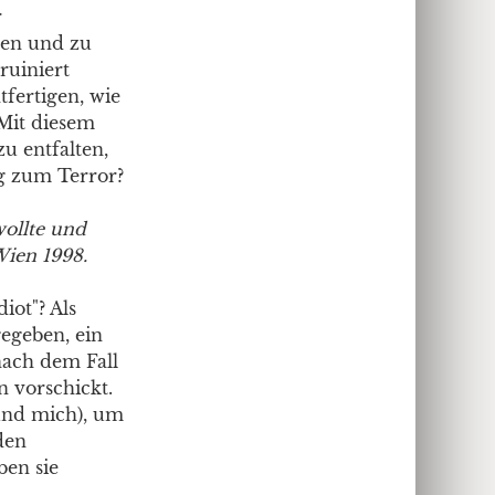
r
den und zu
ruiniert
fertigen, wie
 Mit diesem
u entfalten,
ig zum Terror?
wollte und
Wien 1998.
iot"? Als
egeben, ein
nach dem Fall
 vorschickt.
(und mich), um
den
ben sie