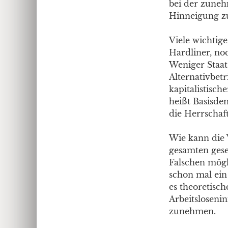
bei der zuneh
Hinneigung z
Viele wichtig
Hardliner, no
Weniger Staat
Alternativbetr
kapitalistisc
heißt Basisde
die Herrschaf
Wie kann die
gesamten gesel
Falschen mögli
schon mal ein 
es theoretisc
Arbeitsloseni
zunehmen.