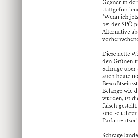
Gegner in der 
stattgefunden
"Wenn ich jetz
bei der SPÖ p
Alternative ab
vorherrschend
Diese nette Wi
den Grünen in
Schrage über 
auch heute no
Bewußtseinsst
Belange wie da
wurden, ist d
falsch gestel
sind seit ihre
Parlamentsorie
Schrage landet