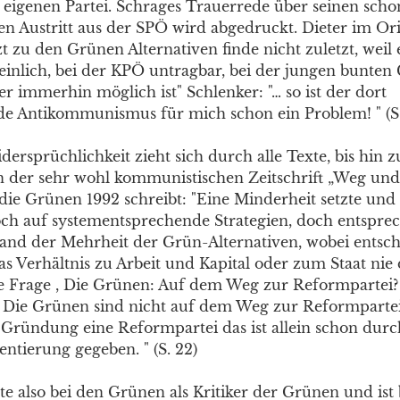
eigenen Partei. Schrages Trauerrede über seinen schon 
en Austritt aus der SPÖ wird abgedruckt. Dieter im Ori
t zu den Grünen Alternativen finde nicht zuletzt, weil 
einlich, bei der KPÖ untragbar, bei der jungen bunte
er immerhin möglich ist" Schlenker: "… so ist der dort
e Antikommunismus für mich schon ein Problem! " (S.
dersprüchlichkeit zieht sich durch alle Texte, bis hin z
 der sehr wohl kommunistischen Zeitschrift „Weg und Z
die Grünen 1992 schreibt: "Eine Minderheit setzte und s
ch auf systementsprechende Strategien, doch entspr
and der Mehrheit der Grün-Alternativen, wobei entsc
s Verhältnis zu Arbeit und Kapital oder zum Staat nie 
ie Frage , Die Grünen: Auf dem Weg zur Reformpartei? ‘
lt. Die Grünen sind nicht auf dem Weg zur Reformpartei
r Gründung eine Reformpartei das ist allein schon durc
ntierung gegeben. " (S. 22)
e also bei den Grünen als Kritiker der Grünen und ist 