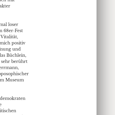
akter
mal loser
m 68er-Fest
italität,
 mich positiv
fnung und
das Büchlein,
 sehr berührt
Herrmann,
oposophischer
s am Museum
aldemokraten
e
itischen