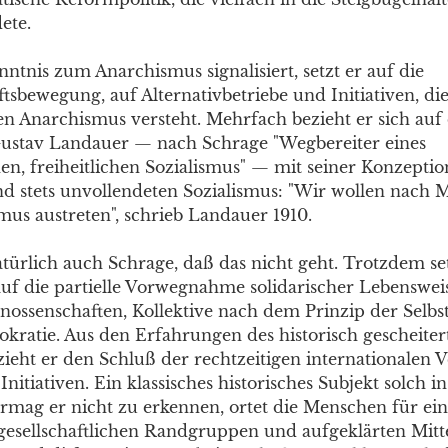
ete.
ntnis zum Anarchismus signalisiert, setzt er auf die
sbewegung, auf Alternativbetriebe und Initiativen, die
hen Anarchismus versteht. Mehrfach bezieht er sich auf
ustav Landauer — nach Schrage "Wegbereiter eines
n, freiheitlichen Sozialismus" — mit seiner Konzeptio
 stets unvollendeten Sozialismus: "Wir wollen nach M
mus austreten", schrieb Landauer 1910.
türlich auch Schrage, daß das nicht geht. Trotzdem set
uf die partielle Vorwegnahme solidarischer Lebenswei
Genossenschaften, Kollektive nach dem Prinzip der Selb
kratie. Aus den Erfahrungen des historisch gescheiter
ieht er den Schluß der rechtzeitigen internationalen 
Initiativen. Ein klassisches historisches Subjekt solch in
rmag er nicht zu erkennen, ortet die Menschen für e
 gesellschaftlichen Randgruppen und aufgeklärten Mitte