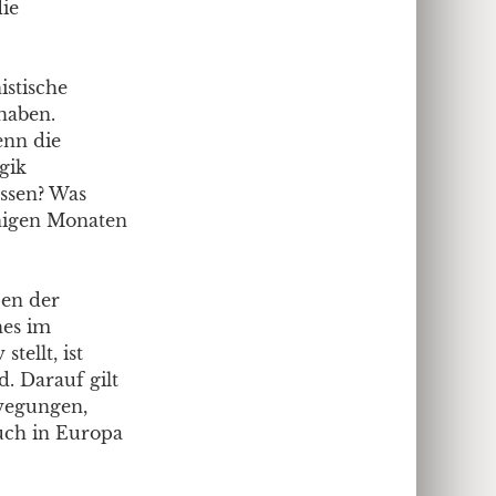
die
istische
 haben.
enn die
gik
ssen? Was
enigen Monaten
en der
hes im
tellt, ist
d. Darauf gilt
ewegungen,
auch in Europa