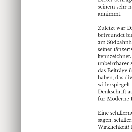
seinem sehr n
annimmt.
Zuletzt war Di
befreundet bi
am Südbahnhof
seiner tänzeri
kennzeichnet
unbeirrbarer A
das Beiträge 
haben, das di
widerspiegelt
Denkschrift a
für Moderne 
Eine schille
sagen, schille
Wirklichkeit? 