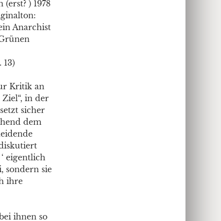
(erst? ) 1978
ginalton:
ein Anarchist
n Grünen
 13)
ur Kritik an
iel“, in der
etzt sicher
echend dem
heidende
diskutiert
 eigentlich
, sondern sie
h ihre
bei ihnen so