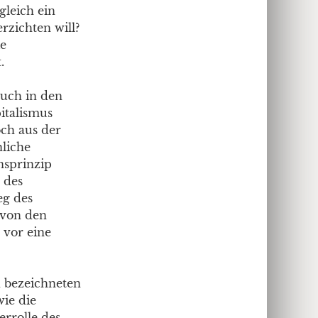
gleich ein
rzichten will?
ie
.
auch in den
italismus
och aus der
nliche
nsprinzip
 des
eg des
 von den
 vor eine
d bezeichneten
ie die
errolle des