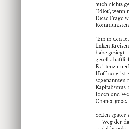
auch nichts g
"Idiot", wenn 
Diese Frage wi
Kommunisten en
"Ein in den le
linken Kreise
habe gesiegt. 
gesellschaftli
Existenz uner
Hoffnung ist
sogenannten re
Kapitalismus‘
Ideen und Wer
Chance gebe. " 
Seiten später
— Weg der dam
sozialdemokrat