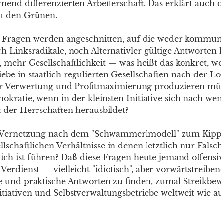
mend differenzierten Arbeiterschaft. Das erklärt auch 
u den Grünen.
e Fragen werden angeschnitten, auf die weder kommun
ch Linksradikale, noch Alternativler gültige Antworten
, mehr Gesellschaftlichkeit — was heißt das konkret, w
iebe in staatlich regulierten Gesellschaften nach der Lo
her Verwertung und Profitmaximierung produzieren mü
mokratie, wenn in der kleinsten Initiative sich nach w
t der Herrschaften herausbildet?
 Vernetzung nach dem "Schwammerlmodell" zum Kipp
lschaftlichen Verhältnisse in denen letztlich nur Falsc
ch ist führen? Daß diese Fragen heute jemand offensiv s
Verdienst — vielleicht "idiotisch", aber vorwärtstreiben
he und praktische Antworten zu finden, zumal Streikb
nitiativen und Selbstverwaltungsbetriebe weltweit wie 