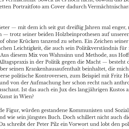
etten Portraitfoto am Cover dadurch Vermächtnischar
eter — mit dem ich seit gut dreißig Jahren mal enger, 
n — trotz seiner beiden Holzbeinprothesen auf unsere
 ohne Krücken tanzend zu sehen. Ein Zeichen seiner V
schen Leichtigkeit, die auch sein Politikverständnis für
. Aus diesem Mix von Wahnsinn und Methode, aus Hof
lltagspraxis in der Politik gegen die Macht — besteht 
über seinen Krankenhausaufenthalt beinhaltet, die mich
verse politische Kontroversen, zum Beispiel mit Fritz 
 und von der Aufmachung her schon recht nach anthr
usschaut. Ist das auch ein Jux des langjährigen Kusto
Kunst in Wien?
rnde Figur, würden gestandene Kommunisten und Sozi
rnd wie sein jüngstes Buch. Doch schillert nicht auch di
Da schreibt der Peter Pilz ein Vorwort und lobt den pol