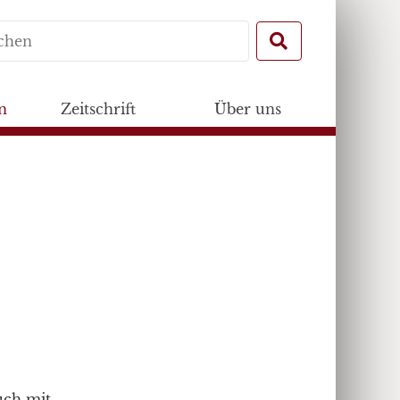
Search
for:
n
Zeitschrift
Über uns
uch mit