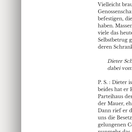
Vielleicht bra
Genossenschaf
befestigen, di
haben. Massen
viele das heu
Selbstbetrug g
deren Schrank
Dieter Sc
dabei vom
P. S. : Dieter
beides hat er
Parteihaus de
der Mauer, e
Dann rief er 
uns die Beset
gelungenen Co
nunmehr das 