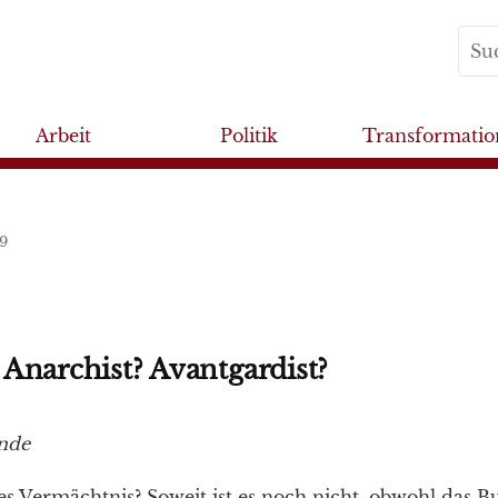
Arbeit
Politik
Transformatio
9
Anarchist? Avantgardist?
ende
es Vermächtnis? Soweit ist es noch nicht, obwohl das B