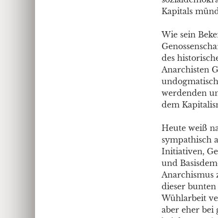
Kapitals münd
Wie sein Beken
Genossenschaft
des historisc
Anarchisten G
undogmatische
werdenden und
dem Kapitalis
Heute weiß na
sympathisch a
Initiativen, 
und Basisdemo
Anarchismus z
dieser bunten 
Wühlarbeit ve
aber eher bei