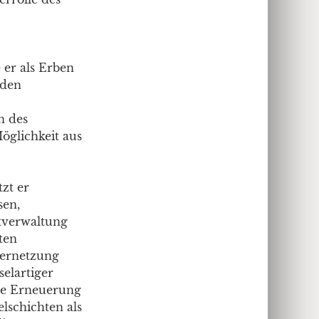
 er als Erben
 den
n des
öglichkeit aus
zt er
sen,
stverwaltung
ten
Vernetzung
selartiger
ine Erneuerung
lschichten als