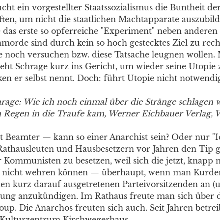
ucht ein vorgestellter Staatssozialismus die Buntheit de
ten, um nicht die staatlichen Machtapparate auszubil
e das erste so opferreiche "Experiment" neben anderen 
morde sind durch kein so hoch gestecktes Ziel zu recht
te noch versuchen bzw. diese Tatsache leugnen wollen.
eht Schrage kurz ins Gericht, um wieder seine Utopie z
en er selbst nennt. Doch: führt Utopie nicht notwend
hrage: Wie ich noch einmal über die Stränge schlagen 
 Regen in die Traufe kam, Werner Eichbauer Verlag, 
 ist Beamter — kann so einer Anarchist sein? Oder nur "Id
 Rathausleuten und Hausbesetzern vor Jahren den Tip g
r Kommunisten zu besetzen, weil sich die jetzt, knapp 
h nicht wehren können — überhaupt, wenn man Kurden
den kurz darauf ausgetretenen Parteivorsitzenden an 
zung anzukündigen. Im Rathaus freute man sich über 
up. Die Anarchos freuten sich auch. Seit Jahren betrei
Kulturzentrum Kirchwegerhaus.