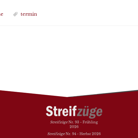
se
termin
Streifzüge
Nr. 93 - Frühling
2026
Streifzüge
Nr. 94 - Herbst 2026