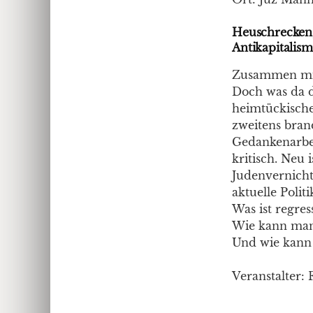
Heuschrecken,
Antikapitalis
Zusammen mit 
Doch was da d
heimtückisch
zweitens bran
Gedankenarbeit
kritisch. Neu 
Judenvernicht
aktuelle Polit
Was ist regres
Wie kann man
Und wie kann 
Veranstalter: 