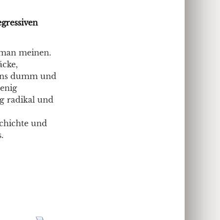
gressiven
 man meinen.
äcke,
tens dumm und
wenig
ig radikal und
schichte und
.