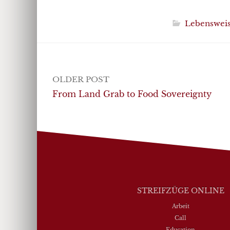
Lebenswei
Post
OLDER POST
navigation
From Land Grab to Food Sovereignty
STREIFZÜGE ONLINE
Arbeit
Call
Education