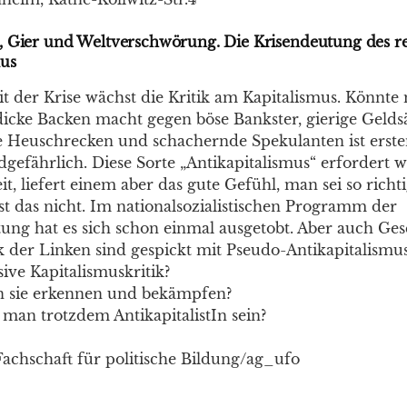
 Gier und Weltverschwörung. Die Krisendeutung des re
mus
der Krise wächst die Kritik am Kapitalismus. Könnte
icke Backen macht gegen böse Bankster, gierige Gelds
e Heuschrecken und schachernde Spekulanten ist ers
dgefährlich. Diese Sorte „Antikapitalismus“ erfordert 
, liefert einem aber das gute Gefühl, man sei so richt
ist das nicht. Im nationalsozialistischen Programm der
ung hat es sich schon einmal ausgetobt. Aber auch Ge
ik der Linken sind gespickt mit Pseudo-Antikapitalismus
sive Kapitalismuskritik?
 sie erkennen und bekämpfen?
man trotzdem AntikapitalistIn sein?
Fachschaft für politische Bildung/ag_ufo