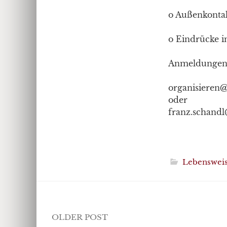
o Außenkonta
o Eindrücke i
Anmeldungen b
organisieren@
oder
franz.schandl
Lebenswei
Post
OLDER POST