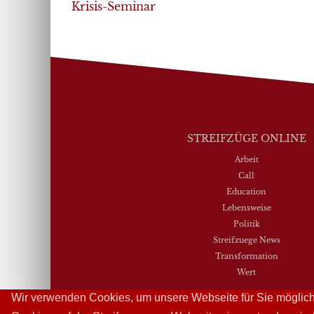
navigation
Krisis-Seminar
STREIFZÜGE ONLINE
Arbeit
Call
Education
Lebensweise
Politik
Streifzuege News
Transformation
Wert
Wir verwenden Cookies, um unsere Webseite für Sie möglichs