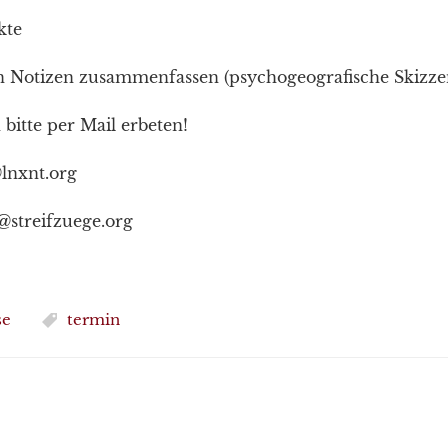
kte
n Notizen zusammenfassen (psychogeografische Skizze
itte per Mail erbeten!
lnxnt.org
@streifzuege.org
se
termin