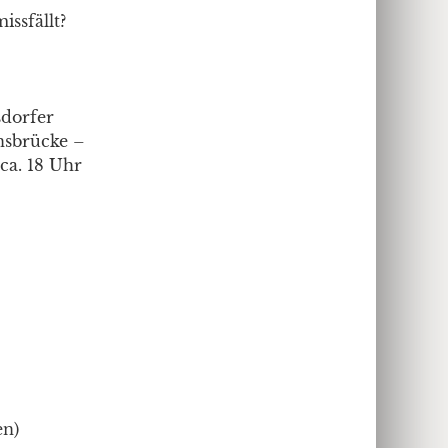
issfällt?
sdorfer
ensbrücke –
ca. 18 Uhr
en)