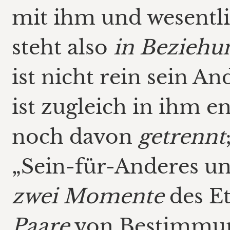
mit ihm und wesentl
steht also
in
Beziehu
ist nicht rein sein A
ist zugleich in ihm e
noch davon
getrennt
„Sein-für-Anderes u
zwei Momente
des Et
Paare
von Bestimmung