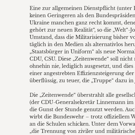
Eine zur allgemeinen Dienstpflicht (unter
keinen Geringeren als den Bundespräsiden
Ukraine manchen ganz recht kommt, denen
gehört zur neuen Realität“, so die „Welt“-
Umstand, dass die Militarisierung bisher v
täglich in den Medien als alternativlos her
„Staatsbürger in Uniform“ als neue Normali
CDU, CSU. Diese „Zeitenwende“ soll nicht 
ohnehin nie, lediglich ausgesetzt, und di
einer angestrebten Effizienzsteigerung der
überflüssig, zu teuer, die „Truppe“ dazu in
Die „Zeitenwende“ überstrahlt alle gesellsc
(der CDU-Generalsekretär Linnemann im O
die Gunst der Stunde genutzt werden. Auch 
wirbt die Bundeswehr – trotz offiziellem 
an die Schulen schicken. Unter dem Vorwa
„die Trennung von ziviler und militärisch