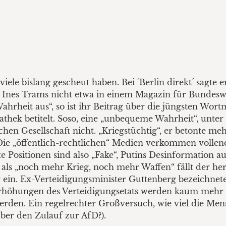
 viele bislang gescheut haben. Bei ´Berlin direkt´ sagte 
, so Ines Trams nicht etwa in einem Magazin für Bunde
ahrheit aus“, so ist ihr Beitrag über die jüngsten Wor
hek betitelt. Soso, eine „unbequeme Wahrheit“, unter 
chen Gesellschaft nicht. „Kriegstüchtig“, er betonte me
ie „öffentlich-rechtlichen“ Medien verkommen vollends
e Positionen sind also „Fake“, Putins Desinformation au
 als „noch mehr Krieg, noch mehr Waffen“ fällt der he
in. Ex-Verteidigungsminister Guttenberg bezeichnete P
rhöhungen des Verteidigungsetats werden kaum mehr h
den. Ein regelrechter Großversuch, wie viel die Men
über den Zulauf zur AfD?).