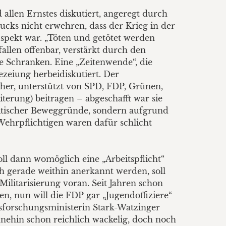
allen Ernstes diskutiert, angeregt durch
cks nicht erwehren, dass der Krieg in der
pekt war. „Töten und getötet werden
fallen offenbar, verstärkt durch den
le Schranken. Eine „Zeitenwende“, die
hezeiung herbeidiskutiert. Der
l her, unterstützt von SPD, FDP, Grünen,
terung) beitragen – abgeschafft war sie
olitischer Beweggründe, sondern aufgrund
 Wehrpflichtigen waren dafür schlicht
soll dann womöglich eine „Arbeitspflicht“
gerade weithin anerkannt werden, soll
ilitarisierung voran. Seit Jahren schon
n, nun will die FDP gar „Jugendoffiziere“
sforschungsministerin Stark-Watzinger
hnehin schon reichlich wackelig, doch noch