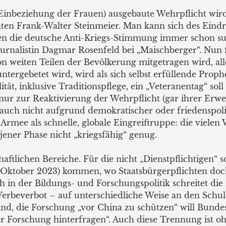
 Einbeziehung der Frauen) ausgebaute Wehrpflicht wird 
ten Frank-Walter Steinmeier. Man kann sich des Eindru
 die deutsche Anti-Kriegs-Stimmung immer schon sus
Journalistin Dagmar Rosenfeld bei „Maischberger“. Nun 
on weiten Teilen der Bevölkerung mitgetragen wird, al
untergebetet wird, wird als sich selbst erfüllende Prop
tät, inklusive Traditionspflege, ein „Veteranentag“ sol
nur zur Reaktivierung der Wehrpflicht (gar ihrer Erwei
es auch nicht aufgrund demokratischer oder friedensp
 Armee als schnelle, globale Eingreiftruppe: die vielen
 jener Phase nicht „kriegsfähig“ genug.
haftlichen Bereiche. Für die nicht „Dienstpflichtigen“ 
ktober 2023) kommen, wo Staatsbürgerpflichten doch 
in der Bildungs- und Forschungspolitik schreitet die M
Werbeverbot – auf unterschiedliche Weise an den Schule
nd, die Forschung „vor China zu schützen“ will Bunde
er Forschung hinterfragen“. Auch diese Trennung ist o