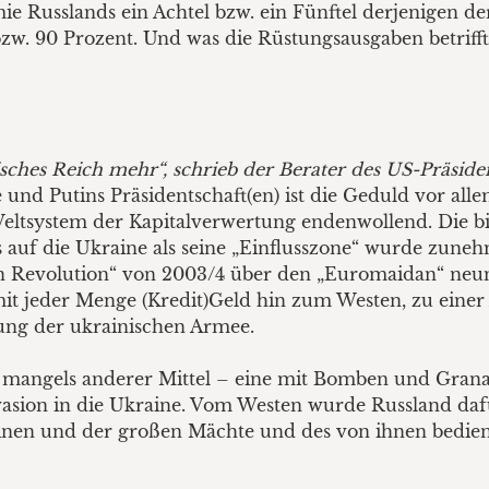
ie Russlands ein Achtel bzw. ein Fünftel derjenigen de
bzw. 90 Prozent. Und was die Rüstungsausgaben betrifft
isches Reich mehr“, schrieb der Berater des US-Präsid
 und Putins Präsidentschaft(en) ist die Geduld vor a
Weltsystem der Kapitalverwertung endenwollend. Die bi
s auf die Ukraine als seine „Einflusszone“ wurde zune
 Revolution“ von 2003/4 über den „Euromaidan“ neun 
mit jeder Menge (Kredit)Geld hin zum Westen, zu eine
ung der ukrainischen Armee.
 mangels anderer Mittel – eine mit Bomben und Grana
vasion in die Ukraine. Vom Westen wurde Russland daf
einen und der großen Mächte und des von ihnen bedient