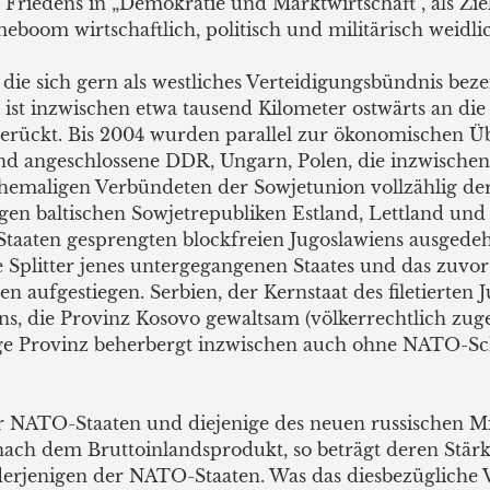
Friedens in „Demokratie und Marktwirtschaft“, als Zie
eboom wirtschaftlich, politisch und militärisch weidli
, die sich gern als westliches Verteidigungsbündnis be
 ist inzwischen etwa tausend Kilometer ostwärts an die
ngerückt. Bis 2004 wurden parallel zur ökonomischen
and angeschlossene DDR, Ungarn, Polen, die inzwischen
hemaligen Verbündeten der Sowjetunion vollzählig d
igen baltischen Sowjetrepubliken Estland, Lettland und
Staaten gesprengten blockfreien Jugoslawiens ausgedeh
litter jenes untergegangenen Staates und das zuvor 
n aufgestiegen. Serbien, der Kernstaat des filetierten Ju
s, die Provinz Kosovo gewaltsam (völkerrechtlich zuge
ge Provinz beherbergt inzwischen auch ohne NATO-Sc
r NATO-Staaten und diejenige des neuen russischen Mi
 nach dem Bruttoinlandsprodukt, so beträgt deren Stärk
 derjenigen der NATO-Staaten. Was das diesbezügliche