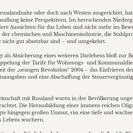
 russlandnahe oder doch nach Westen ausgerichtet, h
ndlung keine Perspektiven. Im herrschenden Niederga
dere Aussichten für das Leben sind nicht mehr im Bewu
e der chemischen und Maschinenindustrie, die Stahlp
 nicht gut absetzbar sind – und umgekehrt.
t als Absicherung eines weiteren Darlehens bloß zur 
ppelung der Tarife für Wohnungs- und Kommunaldienst
seit der „orangen Revolution“ 2004 – das Einfrieren de
atsausgaben und eine Abschaffung der Steuervergünsti
nschaft mit Russland waren in der Bevölkerung unge
rachtet. Die Herausbildung einer immens reichen Olig
te hingegen großen Unmut, riss eine tiefe und wachs
es Lebens wuchern.