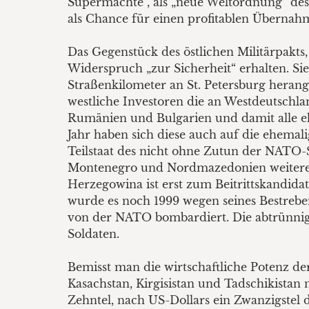
Supermächte“, als „neue Weltordnung“ des 
als Chance für einen profitablen Übernahm
Das Gegenstück des östlichen Militärpakts
Widerspruch „zur Sicherheit“ erhalten. Sie
Straßenkilometer an St. Petersburg hera
westliche Investoren die an Westdeutschl
Rumänien und Bulgarien und damit alle e
Jahr haben sich diese auch auf die ehemal
Teilstaat des nicht ohne Zutun der NATO-
Montenegro und Nordmazedonien weitere Sp
Herzegowina ist erst zum Beitrittskandidate
wurde es noch 1999 wegen seines Bestreben
von der NATO bombardiert. Die abtrünni
Soldaten.
Bemisst man die wirtschaftliche Potenz de
Kasachstan, Kirgisistan und Tadschikistan
Zehntel, nach US-Dollars ein Zwanzigstel