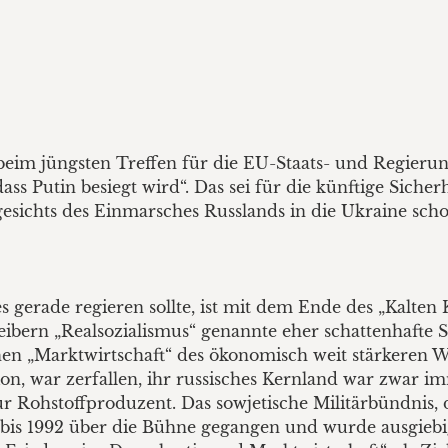
beim jüngsten Treffen für die EU-Staats- und Regierun
ss Putin besiegt wird“. Das sei für die künftige Sicherh
gesichts des Einmarsches Russlands in die Ukraine sch
gerade regieren sollte, ist mit dem Ende des „Kalten K
eibern „Realsozialismus“ genannte eher schattenhafte S
chen „Marktwirtschaft“ des ökonomisch weit stärkeren W
ion, war zerfallen, ihr russisches Kernland war zwar
nur Rohstoffproduzent. Das sowjetische Militärbündnis,
9 bis 1992 über die Bühne gegangen und wurde ausgiebi