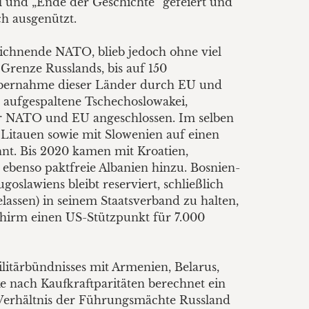
l und „Ende der Geschichte“ gefeiert und
ch ausgenützt.
zeichnende NATO, blieb jedoch ohne viel
 Grenze Russlands, bis auf 150
 Übernahme dieser Länder durch EU und
 aufgespaltene Tschechoslowakei,
er NATO und EU angeschlossen. Im selben
 Litauen sowie mit Slowenien auf einen
nt. Bis 2020 kamen mit Kroatien,
ebenso paktfreie Albanien hinzu. Bosnien-
goslawiens bleibt reserviert, schließlich
lassen) in seinem Staatsverband zu halten,
hirm einen US-Stützpunkt für 7.000
litärbündnisses mit Armenien, Belarus,
e nach Kaufkraftparitäten berechnet ein
 Verhältnis der Führungsmächte Russland