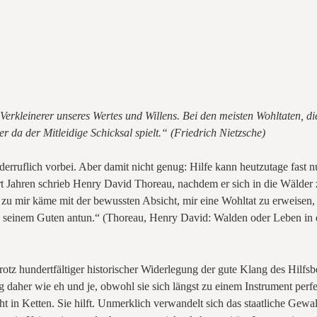
Verkleinerer unseres Wertes und Willens. Bei den meisten Wohltaten, d
der da der Mitleidige Schicksal spielt.“ (Friedrich Nietzsche)
iderruflich vorbei. Aber damit nicht genug: Hilfe kann heutzutage fas
rt Jahren schrieb Henry David Thoreau, nachdem er sich in die Wälder 
 zu mir käme mit der bewussten Absicht, mir eine Wohltat zu erweisen
on seinem Guten antun.“ (Thoreau, Henry David: Walden oder Leben in 
rotz hundertfältiger historischer Widerlegung der gute Klang des Hilfsb
 daher wie eh und je, obwohl sie sich längst zu einem Instrument perf
icht in Ketten. Sie hilft. Unmerklich verwandelt sich das staatliche Ge