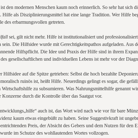
ist den modernen Menschen kaum noch erinnerlich. So sehr hat sich di
Hilfe als Disziplinierungsmittel hat eine lange Tradition. Wer Hilfe be
lle des erbarmungsvollen getreten.
lfall
sei, gilt nicht mehr. Hilfe ist institutionalisiert und professionalisi
sen sein. Die Hilfsidee wurde mit Gerechtigkeitspathos aufgeladen. Aus 
annende Hilfspflicht. Die Idee und Praxis der Hilfe sind in ihrem Ex
 des gesellschaftlichen und individuellen Lebens ist mehr vor der Diagno
 der Hilfsidee auf die Spitze getrieben: Selbst die hoch bezahlte Depo
oralisch ruinös ist, heißt Hilfe. Neuerdings gelingt es sogar, die gefäl
n Wirtschaftshilfe zu subsumieren. Was Nahrungsmittelhilfe genannt wir
er Konzerne durch die Kontrolle über das Saatgut vor.
Entwicklungs„hilfe“ auch ist, das Wort wird nach wie vor für bare Mün
tevidenz kaum etwas eingebüßt zu haben. Seine Suggestivkraft ist unge
ntrichtenden Preis, der Absicht des Gebers und dem Nutzen für den Em
wurde im Schutze des wohllautenden Wortes vollzogen.