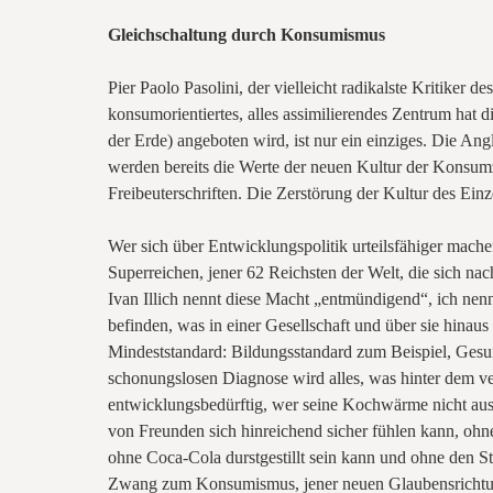
Gleichschaltung durch Konsumismus
Pier Paolo Pasolini, der vielleicht radikalste Kritiker
konsumorientiertes, alles assimilierendes Zentrum hat 
der Erde) angeboten wird, ist nur ein einziges. Die Ang
werden bereits die Werte der neuen Kultur der Konsumziv
Freibeuterschriften. Die Zerstörung der Kultur des Ein
Wer sich über Entwicklungspolitik urteilsfähiger mache
Superreichen, jener 62 Reichsten der Welt, die sich n
Ivan Illich nennt diese Macht „entmündigend“, ich nen
befinden, was in einer Gesellschaft und über sie hinau
Mindeststandard: Bildungsstandard zum Beispiel, Gesun
schonungslosen Diagnose wird alles, was hinter dem vero
entwicklungsbedürftig, wer seine Kochwärme nicht aus 
von Freunden sich hinreichend sicher fühlen kann, ohn
ohne Coca-Cola durstgestillt sein kann und ohne den Ste
Zwang zum Konsumismus, jener neuen Glaubensrichtung