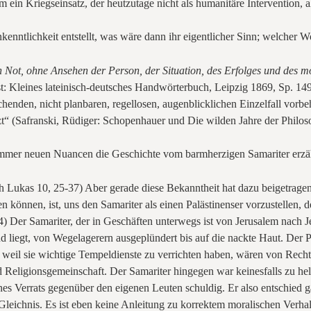
in Kriegseinsatz, der heutzutage nicht als humanitäre Intervention, als
enntlichkeit entstellt, was wäre dann ihr eigentlicher Sinn; welcher W
n Not, ohne Ansehen der Person, der Situation, des Erfolges und des 
 Kleines lateinisch-deutsches Handwörterbuch, Leipzig 1869, Sp. 14
enden, nicht planbaren, regellosen, augenblicklichen Einzelfall vorbeha
litzt“ (Safranski, Rüdiger: Schopenhauer und Die wilden Jahre der Phil
n immer neuen Nuancen die Geschichte vom barmherzigen Samariter erzäh
 Lukas 10, 25-37) Aber gerade diese Bekanntheit hat dazu beigetragen,
n können, ist, uns den Samariter als einen Palästinenser vorzustellen, d
4) Der Samariter, der in Geschäften unterwegs ist von Jerusalem nach J
 liegt, von Wegelagerern ausgeplündert bis auf die nackte Haut. Der P
weil sie wichtige Tempeldienste zu verrichten haben, wären von Rech
nd Religionsgemeinschaft. Der Samariter hingegen war keinesfalls zu hel
nes Verrats gegenüber den eigenen Leuten schuldig. Er also entschied ga
m Gleichnis. Es ist eben keine Anleitung zu korrektem moralischen Verh