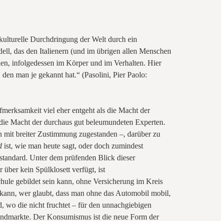
 kulturelle Durchdringung der Welt durch ein
dell, das den Italienern (und im übrigen allen Menschen
llen, infolgedessen im Körper und im Verhalten. Hier
 den man je gekannt hat.“ (Pasolini, Pier Paolo:
fmerksamkeit viel eher entgeht als die Macht der
e die Macht der durchaus gut beleumundeten Experten.
ch mit breiter Zustimmung zugestanden –, darüber zu
d
ist, wie man heute sagt, oder doch zumindest
standard. Unter dem prüfenden Blick dieser
über kein Spülklosett verfügt, ist
hule gebildet sein kann, ohne Versicherung im Kreis
 kann, wer glaubt, dass man ohne das Automobil mobil,
d, wo die nicht fruchtet – für den unnachgiebigen
andmarkte. Der Konsumismus ist die neue Form der