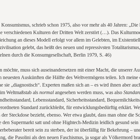
 des Konsumismus, schrieb schon 1975, also vor mehr als 40 Jahren: „Die
die verschiedenen Kulturen der Dritten Welt zerstört (…). Das Kulturmo
leichung an dieses Modell erfolgt vor allem im Gelebten, im Existentie
ilisation gelebt, das heißt des neuen und repressivsten Totalitarismus,
zelnen durch die Konsumgesellschaft, Berlin 1979, S.
46)
n möchte, muss sich auseinandersetzen mit einer Macht, die unserer Au
ach neuesten Auskünften die Hälfte des Weltvermögens teilen. Ich mein
ne sie „diagnostisch“. Experten maßen sich an – es wird ihnen aber au
s im Weltmaßstab als
normal
angesehen werden muss, was also
Standar
dheitsstandard, Lebensstandard, Sicherheitsstandard, Bequemlichkeits
rdneten Standard zurückbleibt, für entwicklungsbedürftig erklärt. Wer 
der Steckdose bezieht, ebenso. Wer etwa glaubt, dass man ohne die Sc
e den Supermarkt satt und ohne Hightech-Medizin leidlich gesund sein
rbeberater bereit sein zu sterben, der ist überfällig für Bekehrung – un
, die Pasolini als den neuen Faschismus, ja sogar als Völkermord br