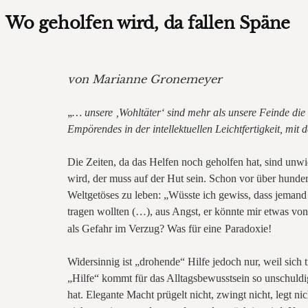
Wo geholfen wird, da fallen Späne
von Marianne Gronemeyer
„
… unsere ‚Wohltäter‘ sind mehr als unsere Feinde die 
Empörendes in der intellektuellen Leichtfertigkeit, mit 
Die Zeiten, da das Helfen noch geholfen hat, sind unw
wird, der muss auf der Hut sein. Schon vor über hunde
Weltgetöses zu leben: „Wüsste ich gewiss, dass jemand
tragen wollten (…), aus Angst, er könnte mir etwas v
als Gefahr im Verzug? Was für eine
Paradoxie!
Widersinnig ist „drohende“ Hilfe jedoch nur, weil sich t
„Hilfe“ kommt für das Alltagsbewusstsein so unschuldig
hat. Elegante Macht prügelt nicht, zwingt nicht, legt n