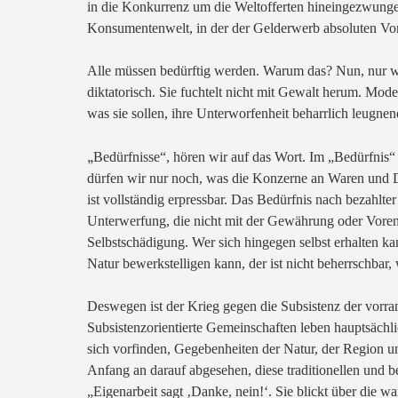
in die Konkurrenz um die Weltofferten hineingezwunge
Konsumentenwelt, in der der Gelderwerb absoluten Vo
Alle müssen bedürftig werden. Warum das? Nun, nur wer 
diktatorisch. Sie fuchtelt nicht mit Gewalt herum. Mode
was sie sollen, ihre Unterworfenheit beharrlich leugne
„
Bedürfnisse“, hören wir auf das Wort. Im „Bedürfnis“
dürfen wir nur noch, was die Konzerne an Waren und D
ist vollständig erpressbar. Das Bedürfnis nach bezahlt
Unterwerfung, die nicht mit der Gewährung oder Vorent
Selbstschädigung. Wer sich hingegen selbst erhalten ka
Natur bewerkstelligen kann, der ist nicht beherrschbar, w
Deswegen ist der Krieg gegen die Subsistenz der vorran
Subsistenzorientierte Gemeinschaften leben hauptsächl
sich vorfinden, Gegebenheiten der Natur, der Region und
Anfang an darauf abgesehen, diese traditionellen und b
„Eigenarbeit sagt ‚Danke, nein!‘. Sie blickt über die w