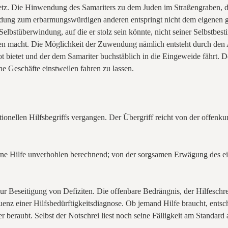
tz. Die Hinwendung des Samariters zu dem Juden im Straßengraben, der
ndung zum erbarmungswürdigen anderen entspringt nicht dem eigenen gro
elbstüberwindung, auf die er stolz sein könnte, nicht seiner Selbstbes
macht. Die Möglichkeit der Zuwendung nämlich entsteht durch den A
t bietet und der dem Samariter buchstäblich in die Eingeweide fährt. D
e Geschäfte einstweilen fahren zu lassen.
tionellen Hilfsbegriffs vergangen. Der Übergriff reicht von der offen
rne Hilfe unverhohlen berechnend; von der sorgsamen Erwägung des eige
zur Beseitigung von Defiziten. Die offenbare Bedrängnis, der Hilfeschrei
uenz einer Hilfsbedürftigkeitsdiagnose. Ob jemand Hilfe braucht, entsc
r beraubt. Selbst der Notschrei liest noch seine Fälligkeit am Standard 