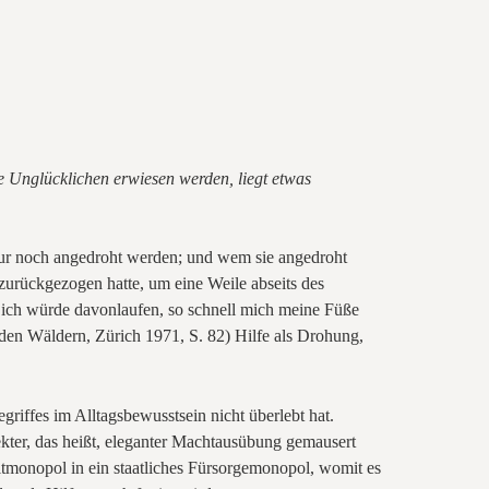
ie Unglücklichen erwiesen werden, liegt etwas
t nur noch angedroht werden; und wem sie angedroht
zurückgezogen hatte, um eine Weile abseits des
, ich würde davonlaufen, so schnell mich meine Füße
den Wäldern, Zürich 1971, S.
82) Hilfe als Drohung,
egriffes im Alltagsbewusstsein nicht überlebt hat.
ekter, das heißt, eleganter Machtausübung gemausert
waltmonopol in ein staatliches Fürsorgemonopol, womit es