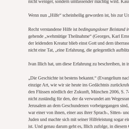
nicht weniger, sondern umfassender mächtig wird. Kaum e
Wenn nun „Hilfe“ scheinheilig geworden ist, bis zur Unk
Recht verstandene Hilfe ist
bedingungsloser Beistand i
gehende „wehmütige Theilnahme“ (Georges, Karl Ernst:
der leidenden Kreatur blieb einst Gott und dem überrasch
nicht eine Tat, „eine Erfahrung, die gelegentlich aufb
Ivan Illich hat, um diese Erfahrung zu beschreiben, i
„
Die Geschichte ist bestens bekannt.“ (Evangelium nach
einzige Art, wie wir sie heute ins Gedächtnis zurückrufe
den Flüssen nördlich der Zukunft, München 2006, S.
7
nicht zuständig für den, der da verwundet am Wegesrand
Jerusalem an dem Geschundenen vorbeigegangen sind, 
war einer von ihnen, einer aus ihrer Sprach-, Sitten- u
Juden und machte sich mit seiner Hilfeleistung sogar ei
ist. Und genau darum geht es, Illich zufolge, in diese