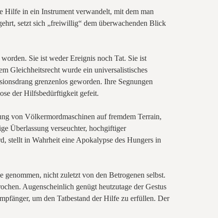
e Hilfe in ein Instrument verwandelt, mit dem man
gehrt, setzt sich „freiwillig“ dem überwachenden Blick
ert worden. Sie ist weder Ereignis noch Tat. Sie ist
dem Gleichheitsrecht wurde ein universalistisches
pansionsdrang grenzenlos geworden. Ihre Segnungen
se der Hilfsbedürftigkeit gefeit.
nierung von Völkermordmaschinen auf fremdem Terrain,
lige Überlassung verseuchter, hochgiftiger
d, stellt in Wahrheit eine Apokalypse des Hungers in
ze genommen, nicht zuletzt von den Betrogenen selbst.
brochen. Augenscheinlich genügt heutzutage der Gestus
pfänger, um den Tatbestand der Hilfe zu erfüllen. Der