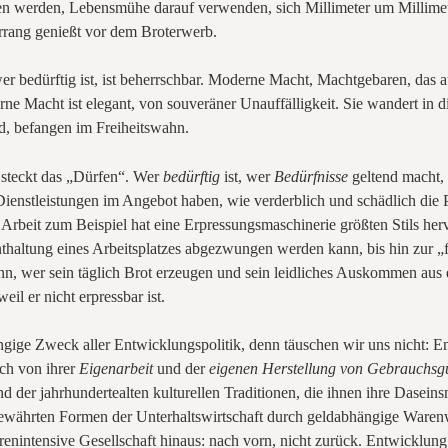
n werden, Lebensmühe darauf verwenden, sich Millimeter um Millimet
rrang genießt vor dem Broterwerb.
bedürftig ist, ist beherrschbar. Moderne Macht, Machtgebaren, das auf 
rne Macht ist elegant, von souveräner Unauffälligkeit. Sie wandert in 
nd, befangen im Freiheitswahn.
 steckt das „Dürfen“. Wer
bedürftig
ist, wer
Bedürfnisse
geltend macht, 
ienstleistungen im Angebot haben, wie verderblich und schädlich die
er Arbeit zum Beispiel hat eine Erpressungsmaschinerie größten Stils h
haltung eines Arbeitsplatzes abgezwungen werden kann, bis hin zur „f
nn, wer sein täglich Brot erzeugen und sein leidliches Auskommen aus 
eil er nicht erpressbar ist.
gige Zweck aller Entwicklungspolitik, denn täuschen wir uns nicht: En
ich von ihrer
Eigenarbeit
und der
eigenen Herstellung von Gebrauchsg
 der jahrhundertealten kulturellen Traditionen, die ihnen ihre Daseins
ewährten Formen der Unterhaltswirtschaft durch geldabhängige Warenwir
arenintensive Gesellschaft hinaus: nach vorn, nicht zurück. Entwicklung