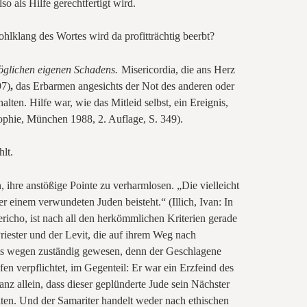
o als Hilfe gerechtfertigt wird.
ohlklang des Wortes wird da profitträchtig beerbt?
möglichen eigenen Schadens.
Misericordia, die ans Herz
97)
,
das Erbarmen angesichts der Not des anderen oder
lten. Hilfe war, wie das Mitleid selbst, ein Ereignis,
osophie, München 1988, 2. Auflage, S.
349).
lt.
 ihre anstößige Pointe zu verharmlosen. „Die vielleicht
er einem verwundeten Juden beisteht.“ (Illich, Ivan: In
ericho, ist nach all den herkömmlichen Kriterien gerade
riester und der Levit, die auf ihrem Weg nach
ts wegen zuständig gewesen, denn der Geschlagene
fen verpflichtet, im Gegenteil: Er war ein Erzfeind des
nz allein, dass dieser geplünderte Jude sein Nächster
alten. Und der Samariter handelt weder nach ethischen