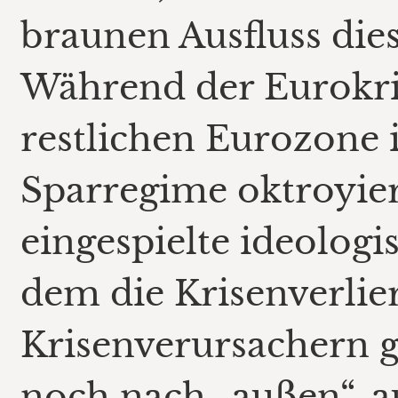
braunen Ausfluss di
Während der Eurokris
restlichen Eurozone 
Sparregime oktroyier
eingespielte ideolog
dem die Krisenverlie
Krisenverursachern 
noch nach „außen“, a