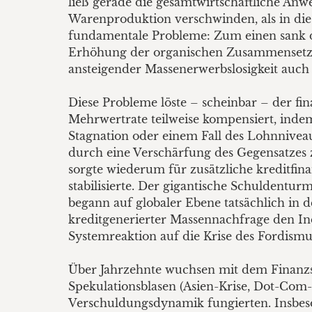
ließ gerade die gesamtwirtschaftliche Anw
Warenproduktion verschwinden, als in dies
fundamentale Probleme: Zum einen sank 
Erhöhung der organischen Zusammensetzun
ansteigender Massenerwerbslosigkeit au
Diese Probleme löste – scheinbar – der fi
Mehrwertrate teilweise kompensiert, indem
Stagnation oder einem Fall des Lohnnivea
durch eine Verschärfung des Gegensatzes 
sorgte wiederum für zusätzliche kreditfin
stabilisierte. Der gigantische Schuldent
begann auf globaler Ebene tatsächlich in 
kreditgenerierter Massennachfrage den In
Systemreaktion auf die Krise des Fordismu
Über Jahrzehnte wuchsen mit dem Finanzse
Spekulationsblasen (­Asien-Krise, Dot-Com-
Verschuldungsdynamik fungierten. Insbeson