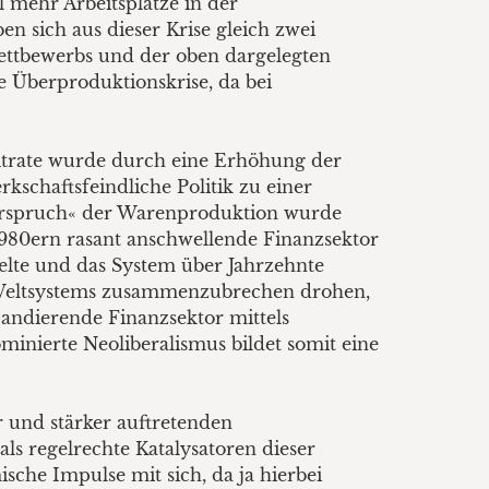
 mehr Arbeitsplätze in der
n sich aus dieser Krise gleich zwei
ttbewerbs und der oben dargelegten
 Überproduktionskrise, da bei
fitrate wurde durch eine Erhöhung der
schaftsfeindliche Politik zu einer
derspruch« der Warenproduktion wurde
1980ern rasant anschwellende Finanzsektor
ielte und das System über Jahrzehnte
en Weltsystems zusammenzubrechen drohen,
pandierende Finanzsektor mittels
inierte Neoliberalismus bildet somit eine
 und stärker auftretenden
als regelrechte Katalysatoren dieser
che Impulse mit sich, da ja hierbei