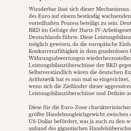
Wunderbar lässt sich dieser Mechanismus
des Euro auf einem beständig wachsenden Sc
vorteilhaften Prozess beteiligt zu sein. D
BRD im Gefolge der Hartz-IV-Arbeitsgese
Deutschlands führte. Diese Leistungsbila
möglich gewesen, da die europäische Ein
Konkurrenzfähigkeit in dem gnadenlosen 
Währungsabwertungen wiederherzustellen.
Leistungsbilanzüberschüsse der BRD gege
Selbstverständlich wären die deutschen E
Arithmetik hat es nun mal so eingerichtet
wenn sich die Zielländer dieser aggressiv
Leistungsbilanzüberschüsse und Defizite au
Diese für die Euro-Zone charakteristische
größte Handelsungleichgewicht zwischen 
US-Dollar befördert, was ja auch zu den w
anhand des gigantischen Handelsüberschuss