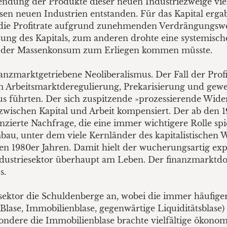
endung der Produkte dieser neuen Industriezweige viel
en neuen Industrien entstanden. Für das Kapital ergabe
die Profitrate aufgrund zunehmenden Verdrängungswe
g des Kapitals, zum anderen drohte eine systemische
ch der Massenkonsum zum Erliegen kommen müsste.
nanzmarktgetriebene Neoliberalismus. Der Fall der Pro
 Arbeitsmarktderegulierung, Prekarisierung und gewerk
us führten. Der sich zuspitzende »prozessierende Wi
zwischen Kapital und Arbeit kompensiert. Der ab den 
anzierte Nachfrage, die eine immer wichtigere Rolle sp
urmbau, unter dem viele Kernländer des kapitalistisch
den 1980er Jahren. Damit hielt der wucherungsartig ex
dustriesektor überhaupt am Leben. Der finanzmarktdom
s.
ktor die Schuldenberge an, wobei die immer häufiger
Blase, Immobilienblase, gegenwärtige Liquiditätsblase) 
dere die Immobilienblase brachte vielfältige ökonomis