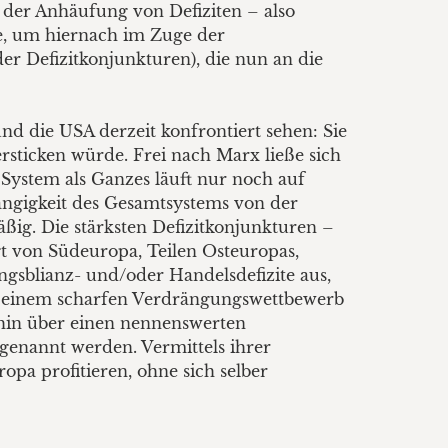
s der Anhäufung von Defiziten – also
e, um hiernach im Zuge der
r Defizitkonjunkturen), die nun an die
nd die USA derzeit konfrontiert sehen: Sie
ersticken würde. Frei nach Marx ließe sich
 System als Ganzes läuft nur noch auf
ängigkeit des Gesamtsystems von der
ßig. Die stärksten Defizitkonjunkturen –
 von Südeu­ropa, Teilen Osteuropas,
gsblianz- und/oder Handelsdefizite aus,
 in einem scharfen Verdrängungswettbewerb
rhin über einen nennenswerten
enannt werden. Vermittels ihrer
pa profitieren, ohne sich selber