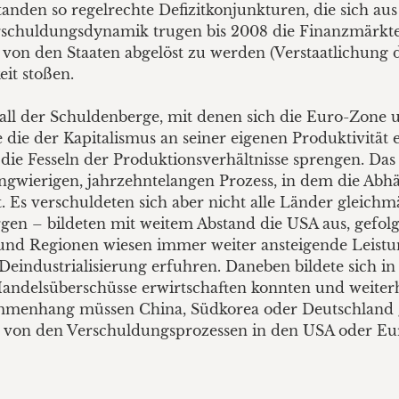
tanden so regelrechte Defizitkonjunkturen, die sich au
erschuldungsdynamik trugen bis 2008 die Finanzmärkt
 den Staaten abgelöst zu werden (Verstaatlichung de
eit stoßen.
all der Schuldenberge, mit denen sich die Euro-Zone u
 die der Kapitalismus an seiner eigenen Produktivität 
 die Fesseln der Produktionsverhältnisse sprengen. Das
angwierigen, jahrzehntelangen Prozess, in dem die Abh
 Es verschuldeten sich aber nicht alle Länder gleichmä
n – bildeten mit weitem Abstand die USA aus, gefolgt
 und Regionen wiesen immer weiter ansteigende Leistun
 Deindustrialisierung erfuhren. Daneben bildete sich
Handelsüberschüsse erwirtschaften konnten und weite
ammenhang müssen China, Südkorea oder Deutschland g
 von den Verschuldungsprozessen in den USA oder Euro