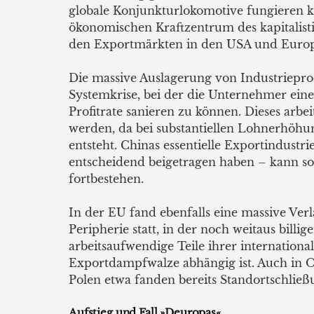
globale Konjunkturlokomotive fungieren ka
ökonomischen Kraftzentrum des kapitalist
den Exportmärkten in den USA und Europa
Die massive Auslagerung von Industrieprod
Systemkrise, bei der die Unternehmer ein
Profitrate sanieren zu können. Dieses arb
werden, da bei substantiellen Lohnerhöhu
entsteht. Chinas essentielle Exportindust
entscheidend beigetragen haben – kann s
fortbestehen.
In der EU fand ebenfalls eine massive Ver
Peripherie statt, in der noch weitaus bill
arbeitsaufwendige Teile ihrer internation
Exportdampfwalze abhängig ist. Auch in Os
Polen etwa fanden bereits Standortschlie
Aufstieg und Fall »Deuropas«