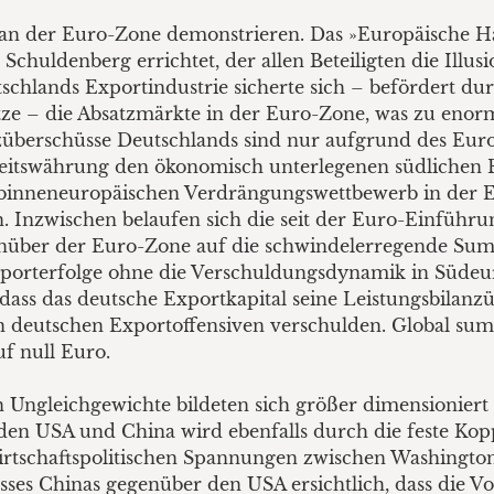
 an der Euro-Zone demonstrieren. Das »Europäische H
huldenberg errichtet, der allen Beteiligten die Illusi
eutschlands Exportindustrie sicherte sich – befördert 
tze – die Absatzmärkte in der Euro-Zone, was zu eno
nzüberschüsse Deutschlands sind nur aufgrund des Eur
heitswährung den ökonomisch unterlegenen südlichen 
binneneuropäischen Verdrängungswettbewerb in der Eu
 Inzwischen belaufen sich die seit der Euro-Einführ
nüber der Euro-Zone auf die schwindelerregende Sum
xporterfolge ohne die Verschuldungsdynamik in Südeur
, dass das deutsche Exportkapital seine Leistungsbilan
en deutschen Exportoffensiven verschulden. Global sum
f null Euro.
n Ungleichgewichte bildeten sich größer dimensioniert 
den USA und China wird ebenfalls durch die feste Ko
irtschaftspolitischen Spannungen zwischen Washington
es Chinas gegenüber den USA ersichtlich, dass die Vol