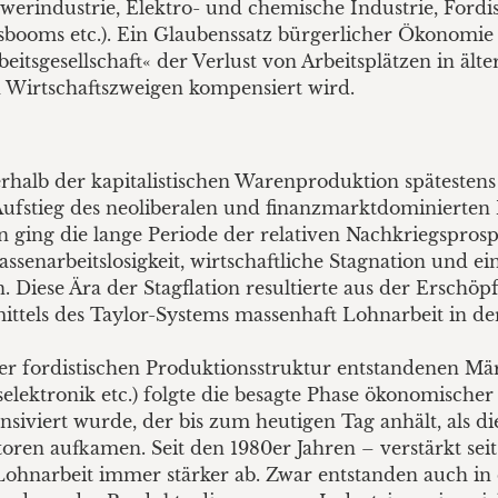
werindustrie, Elektro- und chemische Industrie, Ford
ooms etc.). Ein Glaubenssatz bürgerlicher Ökonomie 
beitsgesellschaft« der Verlust von Arbeitsplätzen in äl
 Wirtschaftszweigen kompensiert wird.
rhalb der kapitalistischen Warenproduktion spätestens 
ufstieg des neoliberalen und finanzmarktdominierten 
n ging die lange Periode der relativen Nachkriegsprosp
ssenarbeitslosigkeit, wirtschaftliche Stagnation und ei
 Diese Ära der Stagflation resultierte aus der Erschöp
mittels des Taylor-Systems massenhaft Lohnarbeit in 
r fordistischen Produktionsstruktur entstandenen Mä
lektronik etc.) folgte die besagte Phase ökonomischer
iviert wurde, der bis zum heutigen Tag anhält, als d
oren aufkamen. Seit den 1980er Jahren – verstärkt seit
hnarbeit immer stärker ab. Zwar entstanden auch in d