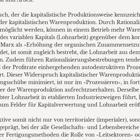
, der die kapitalistische Produktionsweise kennzeichn
n der kapitalistischen Warenproduktion. Durch Ration
ermöglicht werden, können in einem Betrieb mehr Ware
 des variablen Kapitals (Lohnarbeit) gegenüber dem ko
n Marx als »Erhöhung der organischen Zusammensetzun
ldet, ist somit zugleich bestrebt, die Lohnarbeit aus 
en. Zudem führen Rationalisierungsbestrebungen tenden
ll der Profitrate einhergehenden autodestruktiven Proz
t. Dieser Widerspruch kapitalistischer Warenproduktio
ungsschübe minimiert, ist nur im »Prozessieren«, in fo
r der Warenproduktion aufrechtzuerhalten. Derselbe wi
er Lohnarbeit in etablierten Industriezweigen führt, 
um Felder für Kapitalverwertung und Lohnarbeit eröf
ktive somit nicht nur von territorialer (imperialer), s
 geprägt, bei der alle Gesellschafts- und Lebensbereic
 Fertigungsmethoden die Rolle von »Leitsektoren« ode