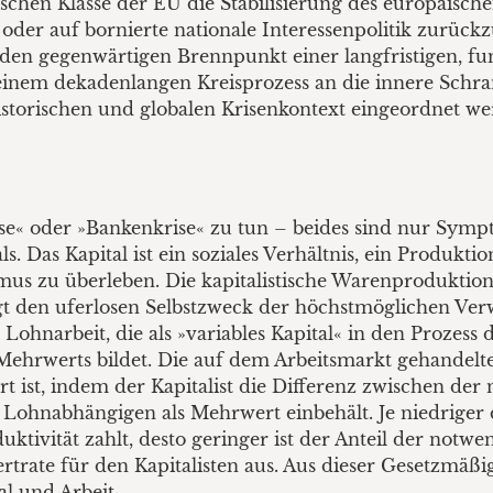
itischen Klasse der EU die Stabilisierung des europäis
 oder auf bornierte nationale Interessenpolitik zurück
 den gegenwärtigen Brennpunkt einer langfristigen, f
n einem dekadenlangen Kreisprozess an die innere Schra
 historischen und globalen Krisenkontext eingeordnet w
se« oder »Bankenkrise« zu tun – beides sind nur Sympt
als. Das Kapital ist ein soziales Verhältnis, ein Produk
mus zu überleben. Die kapitalistische Warenproduktion
lgt den uferlosen Selbstzweck der höchstmöglichen Ver
e Lohnarbeit, die als »variables Kapital« in den Prozes
Mehrwerts bildet. Die auf dem Arbeitsmarkt gehandelte A
rt ist, indem der Kapitalist die Differenz zwischen de
Lohnabhängigen als Mehrwert einbehält. Je niedriger d
tivität zahlt, desto geringer ist der Anteil der notwe
rtrate für den Kapitalisten aus. Aus dieser Gesetzmäßi
l und Arbeit.