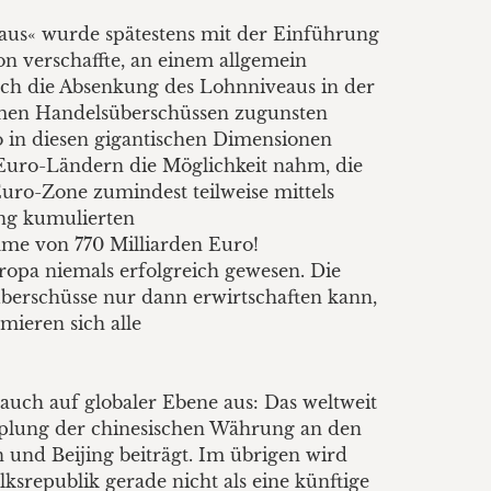
aus« wurde spätestens mit der Einführung
on verschaffte, an einem allgemein
durch die Absenkung des Lohnniveaus in der
rmen Handelsüberschüssen zugunsten
o in diesen gigantischen Dimensionen
Euro-Ländern die Möglichkeit nahm, die
ro-Zone zumindest teilweise mittels
ung kumulierten
me von 770 Milliarden Euro!
opa niemals erfolgreich gewesen. Die
züberschüsse nur dann erwirtschaften kann,
mieren sich alle
auch auf globaler Ebene aus: Das weltweit
pplung der chinesischen Währung an den
 und Beijing beiträgt. Im übrigen wird
ksrepublik gerade nicht als eine künftige