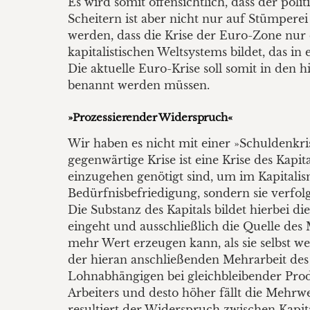
Es wird somit offensichtlich, dass der pol
Scheitern ist aber nicht nur auf Stümperei
werden, dass die Krise der Euro-Zone nur
kapitalistischen Weltsystems bildet, das i
Die aktuelle Euro-Krise soll somit in den
benannt werden müssen.
»Prozessierender Widerspruch«
Wir haben es nicht mit einer »Schuldenkri
gegenwärtige Krise ist eine Krise des Kapit
einzugehen genötigt sind, um im Kapitalis
Bedürfnisbefriedigung, sondern sie verfo
Die Substanz des Kapitals bildet hierbei di
eingeht und ausschließlich die Quelle des 
mehr Wert erzeugen kann, als sie selbst we
der hieran anschließenden Mehrarbeit des 
Lohnabhängigen bei gleichbleibender Produk
Arbeiters und desto höher fällt die Mehrwe
resultiert der Widerspruch zwischen Kapita