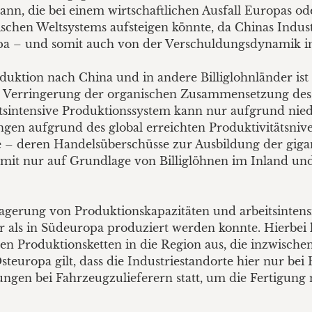
nn, die bei einem wirtschaftlichen Ausfall Europas od
ischen Weltsystems aufsteigen könnte, da Chinas Ind
 – und somit auch von der Verschuldungsdynamik in 
uktion nach China und in andere Billiglohnländer ist
e Verringerung der organischen Zusammensetzung des 
eitsintensive Produktionssystem kann nur aufgrund nie
ngen aufgrund des global erreichten Produktivitätsniv
rie – deren Handelsüberschüsse zur Ausbildung der gig
omit nur auf Grundlage von Billiglöhnen im Inland u
lagerung von Produktionskapazitäten und arbeitsintensi
iger als in Südeuropa produziert werden konnte. Hierbe
alen Produktionsketten in die Region aus, die inzwisc
teuropa gilt, dass die Industriestandorte hier nur b
ßungen bei Fahrzeugzulieferern statt, um die Fertigun