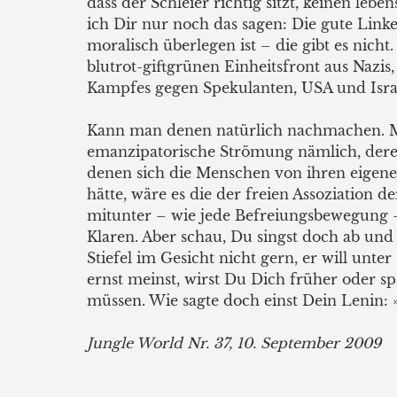
dass der Schleier richtig sitzt, keinen leb
ich Dir nur noch das sagen: Die gute Linke,
moralisch überlegen ist – die gibt es nich
blutrot-giftgrünen Einheitsfront aus Nazis
Kampfes gegen Spekulanten, USA und Israe
Kann man denen natürlich nachmachen. Mus
emanzipatorische Strömung nämlich, deren M
denen sich die Menschen von ihren eigenen
hätte, wäre es die der freien As­soziation
mitunter – wie jede Befreiungsbewegung – s
Klaren. Aber schau, Du singst doch ab und
Stiefel im Gesicht nicht gern, er will unt
ernst meinst, wirst Du Dich früher oder s
müssen. Wie sagte doch einst Dein Lenin: »E
Jungle World Nr. 37, 10. September 2009