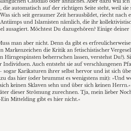
enslänglichen Caudillo oder ähnliches. Aber dazu will ic
 die automatisch auf der richtigen Seite steht, weil si
t. Was sich seit geraumer Zeit herausbildet, riecht nac
, Antiimps und Islamisten nämlich, die ihr kollektivist
l ausagiert. Möchtest Du dazugehören? Einige deiner 
s man aber nicht. Denn da gibt es erfreulicherweise
arkenzeichen die Kritik an fetischistischer Vergesell
 Hirngespinsten beherrschen lassen, verstehst Du?). Si
 der Individuen. Auch entsteht sie auf verschlungenen 
ogar Karikaturen ihrer selbst hervor und ist sich übe
 zu das hier (oder brummst es wenigstens mit): »Und w
er sich keinen Sklaven sehn und über sich keinen Herrn
päter dieser Strömung zurechnen. Tja, mein lieber No
in Mittelding gibt es hier nicht.«