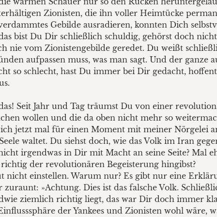
 die warmen Schauer nur so den Rücken heruntergelau
nterhältigen Zionisten, die ihn voller Heimtücke perma
 verdammtes Gebilde ausradieren, konnten Dich selbst
as bist Du Dir schließlich schuldig, gehörst doch nich
ch nie vom Zionistengebilde ge­redet. Du weißt schließ
ünden aufpassen muss, was man sagt. Und der ganze a
icht so schlecht, hast Du immer bei Dir gedacht, hoffent
us.
s! Seit Jahr und Tag träumst Du von einer revolutionä
chen wollen und die da oben nicht mehr so weitermach
ich jetzt mal für einen Moment mit meiner Nörgelei an
Seele waltet. Du siehst doch, wie das Volk im Iran geg
 nicht irgendwas in Dir mit Macht an seine Seite? Mal e
richtig der revolutionären Begeisterung hingibst?
tout nicht einstellen. Warum nur? Es gibt nur eine Erk
raunt: »Achtung. Dies ist das falsche Volk. Schließlic
wie ziemlich richtig liegt, das war Dir doch immer kl
Einflusssphäre der Yankees und Zionisten wohl wäre, w