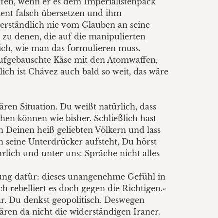
fen, wenn er es dem Imperialistenpack
nent falsch übersetzen und ihm
verständlich nie vom Glauben an seine
t zu denen, die auf die manipulierten
lich, wie man das formulieren muss.
ufgebauschte Käse mit den Atomwaffen,
lich ist Chávez auch bald so weit, das wäre
ren Situation. Du weißt natürlich, dass
en können wie bisher. Schließlich hast
 Deinen heiß geliebten Völkern und lass
en seine Unterdrücker aufsteht, Du hörst
hrlich und unter uns: Spräche nicht alles
lärung dafür: dieses unangenehme Gefühl in
h rebelliert es doch gegen die Richtigen.«
ar. Du denkst geopolitisch. Deswegen
ären da nicht die widerständigen Iraner.