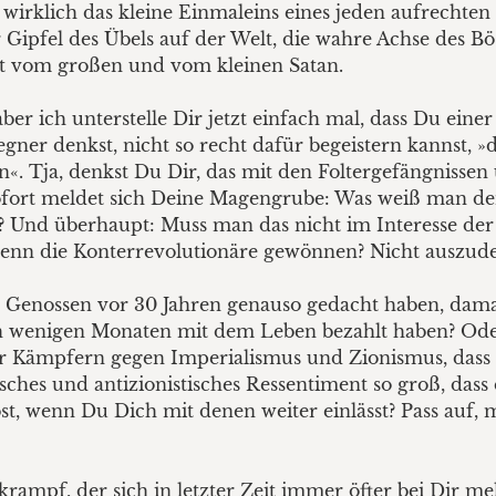
nun wirklich das kleine Einmaleins eines jeden aufrecht
r Gipfel des Übels auf der Welt, die wahre Achse des Bö
ht vom großen und vom kleinen Satan.
 aber ich unterstelle Dir jetzt einfach mal, dass Du eine
ner denkst, nicht so recht dafür begeistern kannst, 
«. Tja, denkst Du Dir, das mit den Foltergefängniss
 sofort meldet sich Deine Magengrube: Was weiß man de
? Und überhaupt: Muss man das nicht im Interesse de
 wenn die Konterrevolutionäre gewönnen? Nicht auszud
n Genossen vor 30 Jahren genauso gedacht haben, damal
h wenigen Monaten mit dem Leben bezahlt haben? Oder 
r Kämpfern gegen Imperialismus und Zionismus, dass 
isches und antizionistisches Ressentiment so groß, das
t, wenn Du Dich mit denen weiter einlässt? Pass auf, 
ampf, der sich in letzter Zeit immer öfter bei Dir mel