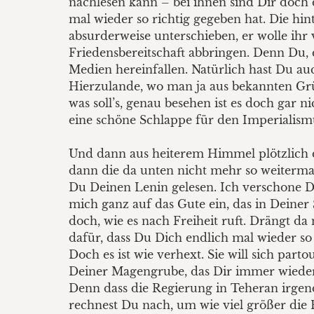
nachlesen kann – bei ihnen sind Dir doch
mal wieder so richtig gegeben hat. Die hi
absurderweise unterschieben, er wolle ihr
Friedensbereitschaft abbringen. Denn Du, d
Medien hereinfallen. Natürlich hast Du au
Hierzulande, wo man ja aus bekannten Gr
was soll’s, genau besehen ist es doch gar n
eine schöne Schlappe für den Imperialism
Und dann aus heiterem Himmel plötzlich da
dann die da unten nicht mehr so weiterma
Du Deinen Lenin gelesen. Ich verschone D
mich ganz auf das Gute ein, das in Deiner 
doch, wie es nach Freiheit ruft. Drängt da
dafür, dass Du Dich endlich mal wieder so 
Doch es ist wie verhext. Sie will sich par
Deiner Magengrube, das Dir immer wieder zu
Denn dass die Regierung in Teheran irgend
rechnest Du nach, um wie viel größer die 