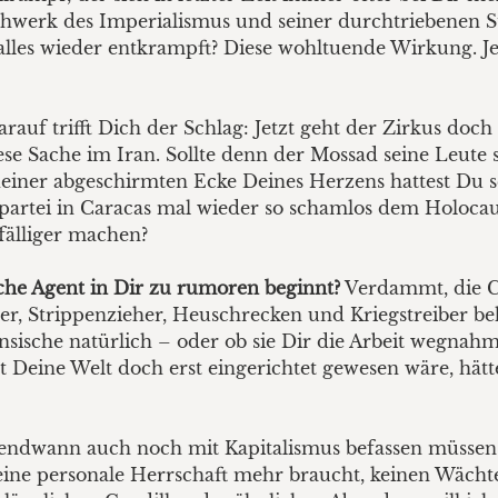
chwerk des Imperialismus und seiner durchtriebenen 
ch alles wieder entkrampft? Diese wohltuende Wirkung. 
auf trifft Dich der Schlag: Jetzt geht der Zirkus doc
diese Sache im Iran. Sollte denn der Mossad seine Leut
gendeiner abgeschirmten Ecke Deines Herzens hattest D
itspartei in Caracas mal wieder so schamlos dem Holo
fälliger machen?
sche Agent in Dir zu rumoren beginnt?
Verdammt, die CI
rüger, Strippenzieher, Heuschrecken und Kriegstreiber b
sische natürlich – oder ob sie Dir die Arbeit wegnahme
ut Deine Welt doch erst eingerichtet gewesen wäre, hät
gendwann auch noch mit Kapitalismus befassen müssen. 
ine personale Herrschaft mehr braucht, keinen Wächterr