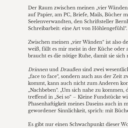
Der Raum zwischen meinen „vier Wänden“ i
auf Papier, am PC, Briefe, Mails, Bücher
Seelenverwandten, den Schriftsteller Bern
Schreibarbeit: eine Art von Höhlengefühl“.
Zwischen meinen „vier Wänden“ ist also d
weiß, fällt es mir meist in der Küche od
braucht es die nötige Ruhe, damit sie sich 
Drinnen
und
Draußen
sind zwei wesentlic
„face to face“, sondern auch aus der Zeit
kommt, kann auch nicht zum Anderen komm
„Nachbeben“. „Um sich nahe zu kommen, dar
treffend in „Sei so“ – Kleine Fundstücke wi
Phasenhaftigkeit meines Daseins auch in me
gewordener Sinnlichkeit, sprich: mit Büche
Es gibt nur einen Schwachpunkt dieser W