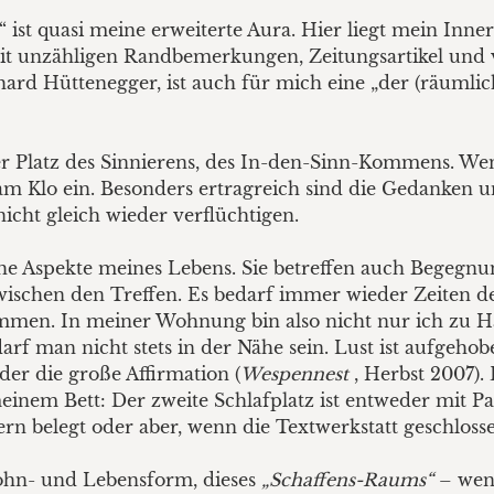
st quasi meine erweiterte Aura. Hier liegt mein Inner
 mit unzähligen Randbemerkungen, Zeitungsartikel und
hard Hüttenegger, ist auch für mich eine „der (räumli
er Platz des Sinnierens, des In-den-Sinn-Kommens. Wen
er am Klo ein. Besonders ertragreich sind die Gedanke
nicht gleich wieder verflüchtigen.
he Aspekte meines Lebens. Sie betreffen auch Begegnu
 zwischen den Treffen. Es bedarf immer wieder Zeiten 
en. In meiner Wohnung bin also nicht nur ich zu Ha
f man nicht stets in der Nähe sein. Lust ist aufgehobe
der die große Affirmation (
Wespennest
, Herbst 2007).
inem Bett: Der zweite Schlafplatz ist entweder mit Pap
rn belegt oder aber, wenn die Textwerkstatt geschlossen
ohn- und Lebensform, dieses
„Schaffens-Raums“
– wenn