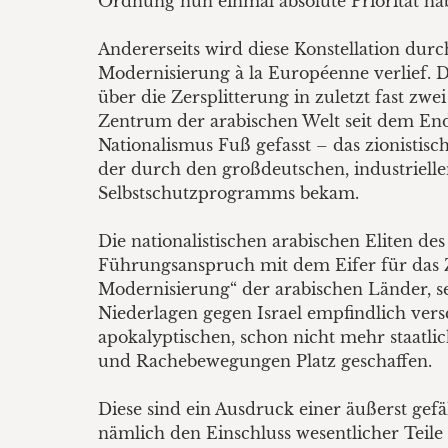
Ordnung nun einmal absolute Priorität ha
Andererseits wird diese Konstellation durc
Modernisierung à la Européenne verlief. 
über die Zersplitterung in zuletzt fast zwe
Zentrum der arabischen Welt seit dem Ende
Nationalismus Fuß gefasst – das zionistisch
der durch den großdeutschen, industriell
Selbstschutzprogramms bekam.
Die nationalistischen arabischen Eliten d
Führungsanspruch mit dem Eifer für das Z
Modernisierung“ der arabischen Länder, se
Niederlagen gegen Israel empfindlich versc
apokalyptischen, schon nicht mehr staatli
und Rachebewegungen Platz geschaffen.
Diese sind ein Ausdruck einer äußerst gefäh
nämlich den Einschluss wesentlicher Teile 