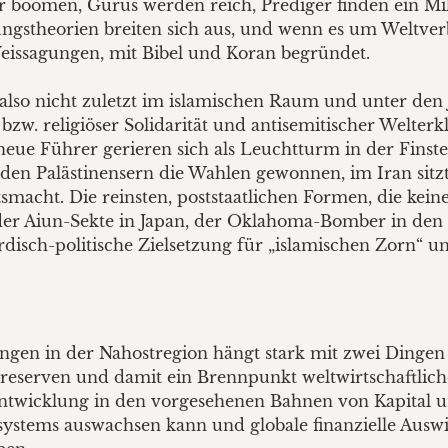
er boomen, Gurus werden reich, Prediger finden ein Mi
ungstheorien breiten sich aus, und wenn es um Weltve
eissagungen, mit Bibel und Koran begründet.
also nicht zuletzt im islamischen Raum und unter den
bzw. religiöser Solidarität und antisemitischer Welter
eue Führer gerieren sich als Leuchtturm in der Fins
 den Palästinensern die Wahlen gewonnen, im Iran sitzt
smacht. Die reinsten, poststaatlichen Formen, die kein
der Aiun-Sekte in Japan, der Oklahoma-Bomber in den 
disch-politische Zielsetzung für „islamischen Zorn“ u
ungen in der Nahostregion hängt stark mit zwei Dingen
lreserven und damit ein Brennpunkt weltwirtschaftlich
 Entwicklung in den vorgesehenen Bahnen von Kapital u
systems auswachsen kann und globale finanzielle Ausw