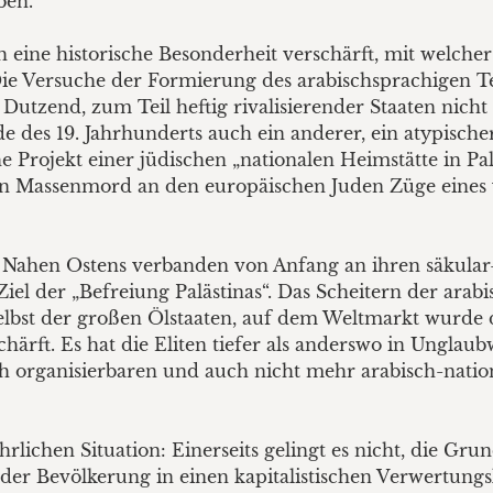
ben.
h eine historische Besonderheit verschärft, mit welcher
Die Versuche der Formierung des arabischsprachigen T
i Dutzend, zum Teil heftig rivalisierender Staaten nich
 des 19. Jahrhunderts auch ein anderer, ein atypische
e Projekt einer jüdischen „nationalen Heimstätte in Palä
en Massenmord an den europäischen Juden Züge eines 
es Nahen Ostens verbanden von Anfang an ihren säkular
iel der „Befreiung Palästinas“. Das Scheitern der ara
lbst der großen Ölstaaten, auf dem Weltmarkt wurde d
härft. Es hat die Eliten tiefer als anderswo in Unglaub
ch organisierbaren und auch nicht mehr arabisch-natio
rlichen Situation: Einerseits gelingt es nicht, die Gru
der Bevölkerung in einen kapitalistischen Verwertungsk