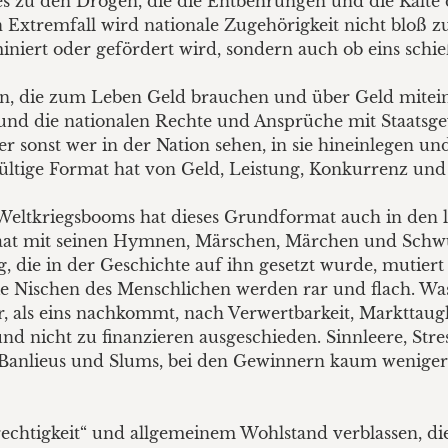
es zu den Drogen, die die Entbehrungen und die Kälte
Extremfall wird nationale Zugehörigkeit nicht bloß zu
iniert oder gefördert wird, sondern auch ob eins schie
n, die zum Leben Geld brauchen und über Geld miteina
nd die nationalen Rechte und Ansprüche mit Staatsgew
 sonst wer in der Nation sehen, in sie hineinlegen und
s gültige Format hat von Geld, Leistung, Konkurrenz u
eltkriegsbooms hat dieses Grundformat auch in den län
taat mit seinen Hymnen, Märschen, Märchen und Schwül
, die in der Geschichte auf ihn gesetzt wurde, mutiert
ie Nischen des Menschlichen werden rar und flach. Wa
er, als eins nachkommt, nach Verwertbarkeit, Markttaug
und nicht zu finanzieren ausgeschieden. Sinnleere, Stre
 Banlieus und Slums, bei den Gewinnern kaum weniger 
echtigkeit“ und allgemeinem Wohlstand verblassen, di