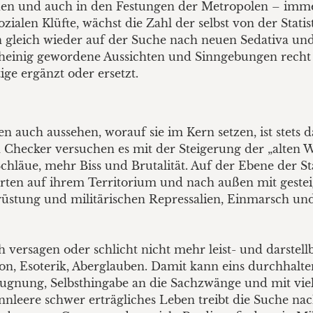
en und auch in den Festungen der Metropolen – immer
zialen Klüfte, wächst die Zahl der selbst von der Stati
n gleich wieder auf der Suche nach neuen Sedativa und
heinig gewordene Aussichten und Sinngebungen recht 
ge ergänzt oder ersetzt.
 auch aussehen, worauf sie im Kern setzen, ist stets 
en Checker versuchen es mit der Steigerung der „alten
hläue, mehr Biss und Brutalität. Auf der Ebene der S
ten auf ihrem Territorium und nach außen mit gesteig
stung und militärischen Repressalien, Einmarsch und B
 versagen oder schlicht nicht mehr leist- und darstellb
igion, Esoterik, Aberglauben. Damit kann eins durchhal
rleugnung, Selbsthingabe an die Sachzwänge und mit vi
innleere schwer erträgliches Leben treibt die Suche nac