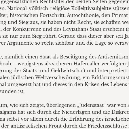
e gegensätzlichen Rechtstitel der beiden Seiten gege
. National-völkisch-religiöse Kollektivsubjekte stütze
r, historischen Fortschritt, Autochthonie, den Primat 
ng und Sieg aus, sie haben nicht Recht, sie schaffen we
 der Konkurrenz und des Leviathans Staat erscheint ih
n sie nur zum Sieg führt. Gerade dass dieser aber seit 
rer Argumente so recht sichtbar und die Lage so verzwe
se, nämlich einen Staat als Beseitigung des Antisemiti
oah – wenigstens als sicheren Hafen aller verfolgte
erung der Staats- und Geldwirtschaft und interpretier
nalen jüdischen Weltverschwörung, ein Erklärungsmuste
al umgesetzt hat und dieses in den Krisen des Lebens 
wunden ist.
um, wie sich zeigte, überlegenen „Judenstaat“ war von
lgams hat sich durch die Niederlagen und die Diskred
na selbst vor allem durch die Erfahrung des israelisch
 der antiisraelischen Front durch die Friedensschlüsse