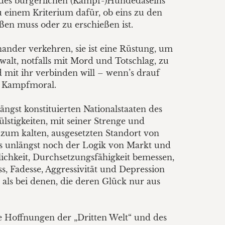
 des bürgerlichen (Kampf-)Hundedaseins
 einem Kriterium dafür, ob eins zu den
ßen muss oder zu erschießen ist.
nder verkehren, sie ist eine Rüstung, um
alt, notfalls mit Mord und Totschlag, zu
 mit ihr verbinden will – wenn’s drauf
nd Kampfmoral.
gst konstituierten Nationalstaaten des
stigkeiten, mit seiner Strenge und
 zum kalten, ausgesetzten Standort von
s unlängst noch der Logik von Markt und
lichkeit, Durchsetzungsfähigkeit bemessen,
ss, Fadesse, Aggressivität und Depression
als bei denen, die deren Glück nur aus
e Hoffnungen der „Dritten Welt“ und des