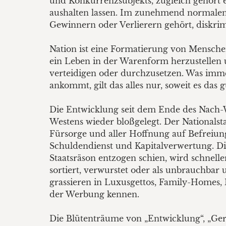
und Konkurrenzsubjekts, zugleich gehört 
aushalten lassen. Im zunehmend normalen 
Gewinnern oder Verlierern gehört, diskrim
Nation ist eine Formatierung von Mensche
ein Leben in der Warenform herzustellen u
verteidigen oder durchzusetzen. Was immer
ankommt, gilt das alles nur, soweit es da
Die Entwicklung seit dem Ende des Nach-W
Westens wieder bloßgelegt. Der Nationals
Fürsorge und aller Hoffnung auf Befreiung
Schuldendienst und Kapitalverwertung. D
Staatsräson entzogen schien, wird schnell
sortiert, verwurstet oder als unbrauchbar 
grassieren in Luxusgettos, Family-Homes,
der Werbung kennen.
Die Blütenträume von „Entwicklung“, „Ger