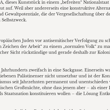
, dieses Kunststück in einem „befreiten“ Nationalsta
ut auf. Weil aber andererseits eine konstruktive Altern
d Gewaltpotentiale, die der Vergesellschaftung über d
 Selbstzweck.
europäischen Juden vor antisemitischer Verfolgung zu 
 Zeichen der Arbeit“ zu einem „normalen Volk“ zu mac
scher Sicht rückständige und gerade deshalb zur Koloni
 Jahrhunderts zweifach in eine Sackgasse. Einerseits 
iebenen Palästinenser nicht umsetzbar und ist der Kon
mus seit Jahrzehnten permanent und unentschieden vi
äischen Großmächte, ohne dass jenem aber – als einer
 als Staatsnation konstituieren wollen – die Lösung Ent