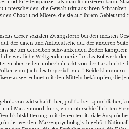
per und Friedenspanzer, als man finanzieren kann. Sta
 unterscheiden, die Gewalt tritt aus ihren Schranke
heinen Chaos und Misere, die sie auf ihrem Gebiet und
nseits dieser sozialen Zwangsform bei den meisten Gesel
 auf der einen und Antideutsche auf der anderen Seite 
, dass sie um denselben schwankenden Boden kämpfen:
d die westliche Weltgendarmerie für das Bollwerk der 
steren aber reden, unbeeindruckt von der Geschichte d
Völker vom Joch des Imperialismus“. Beide klammern s
isere ausgerechnet mit den Mitteln bekämpfen, die je
nis von wirtschaftlicher, politischer, sprachlicher, kul
 und Massenmord, kurz, von unterschiedlichsten Formen
chichtsklitterung, mit denen territoriale Ansprüche un
begründet werden. Massenpsychologisch gehört National