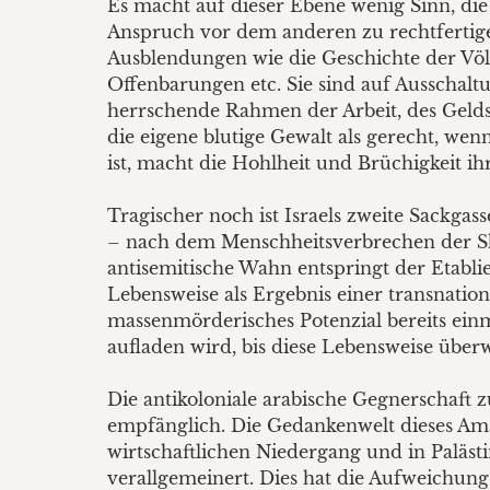
Es macht auf dieser Ebene wenig Sinn, di
Anspruch vor dem anderen zu rechtfertigen
Ausblendungen wie die Geschichte der Völke
Offenbarungen etc. Sie sind auf Ausschaltu
herrschende Rahmen der Arbeit, des Gelds,
die eigene blutige Gewalt als gerecht, wen
ist, macht die Hohlheit und Brüchigkeit ih
Tragischer noch ist Israels zweite Sackgas
– nach dem Menschheitsverbrechen der Sh
antisemitische Wahn entspringt der Etabli
Lebensweise als Ergebnis einer transnatio
massenmörderisches Potenzial bereits einm
aufladen wird, bis diese Lebensweise über
Die antikoloniale arabische Gegnerschaft z
empfänglich. Die Gedankenwelt dieses Ama
wirtschaftlichen Niedergang und in Palästi
verallgemeinert. Dies hat die Aufweichung