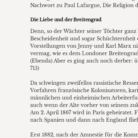
Nachwort zu Paul Lafargue, Die Religion des 
Die Liebe und der Breitengrad
Denn, so der Wächter seiner Töchter ganz 
Bescheidenheit und sogar Schüchternheit d
Vorstellungen von Jenny und Karl Marx nic
vermag, wie es dem Londoner Breitengrad e
(Ebenda) Aber es ging auch noch derber: ü
715)
Da schwingen zweifellos rassistische Ress
Vorfahren französische Kolonisatoren, kar
männlichen und einheimischen Arbeiterfun
auch wenn der Alte vorher von seinem zukü
Am 2. April 1867 wird in Paris geheirate
nach Spanien und dann nach England fliehe
Erst 1882, nach der Amnestie für die Kom