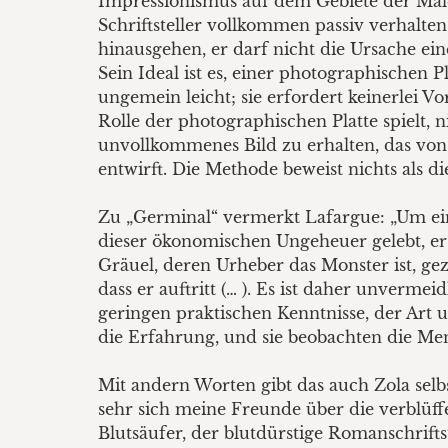
Impressionismus auf dem Gebiete der Male
Schriftsteller vollkommen passiv verhalt
hinausgehen, er darf nicht die Ursache ei
Sein Ideal ist es, einer photographischen 
ungemein leicht; sie erfordert keinerlei 
Rolle der photographischen Platte spielt, n
unvollkommenes Bild zu erhalten, das von d
entwirft. Die Methode beweist nichts als die
Zu „Germinal“ vermerkt Lafargue: „Um ein
dieser ökonomischen Ungeheuer gelebt, er 
Gräuel, deren Urheber das Monster ist, gezi
dass er auftritt (… ). Es ist daher unvermei
geringen praktischen Kenntnisse, der Art u
die Erfahrung, und sie beobachten die Men
Mit andern Worten gibt das auch Zola selb
sehr sich meine Freunde über die verblüf
Blutsäufer, der blutdürstige Romanschrifts