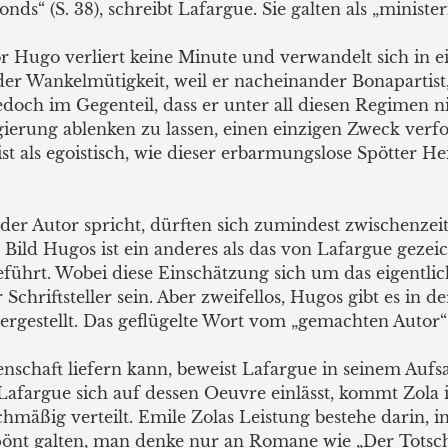
nds“ (S. 38), schreibt Lafargue. Sie galten als „minister
or Hugo verliert keine Minute und verwandelt sich in e
er Wankelmütigkeit, weil er nacheinander Bonapartist, 
doch im Gegenteil, dass er unter all diesen Regimen ni
ierung ablenken zu lassen, einen einzigen Zweck verfolg
ist als egoistisch, wie dieser erbarmungslose Spötter H
er Autor spricht, dürften sich zumindest zwischenzeit
ild Hugos ist ein anderes als das von Lafargue gezei
geführt. Wobei diese Einschätzung sich um das eigentl
Schriftsteller sein. Aber zweifellos, Hugos gibt es in 
rgestellt. Das geflügelte Wort vom „gemachten Autor“ 
enschaft liefern kann, beweist Lafargue in seinem Au
afargue sich auf dessen Oeuvre einlässt, kommt Zola i
ichmäßig verteilt. Emile Zolas Leistung bestehe darin
önt galten, man denke nur an Romane wie „Der Totsch