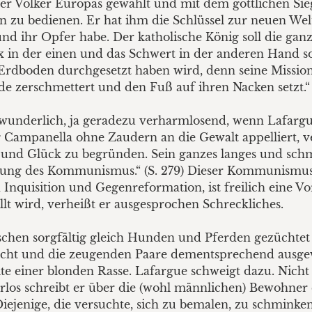
der Völker Europas gewählt und mit dem göttlichen Sieg
n zu bedienen. Er hat ihm die Schlüssel zur neuen Wel
t und ihr Opfer habe. Der katholische König soll die ga
fix in der einen und das Schwert in der anderen Hand s
rdboden durchgesetzt haben wird, denn seine Mission
e zerschmettert und den Fuß auf ihren Nacken setzt.“ 
underlich, ja geradezu verharmlosend, wenn Lafargue 
 Campanella ohne Zaudern an die Gewalt appelliert, ve
 und Glück zu begründen. Sein ganzes langes und schm
ührung des Kommunismus.“ (S. 279) Dieser Kommunism
Inquisition und Gegenreformation, ist freilich eine Vor
ellt wird, verheißt er ausgesprochen Schreckliches.
schen sorgfältig gleich Hunden und Pferden gezüchtet
ht und die zeugenden Paare dementsprechend ausgewäh
kte einer blonden Rasse. Lafargue schweigt dazu. Nich
rlos schreibt er über die (wohl männlichen) Bewohner d
 Diejenige, die versuchte, sich zu bemalen, zu schmink