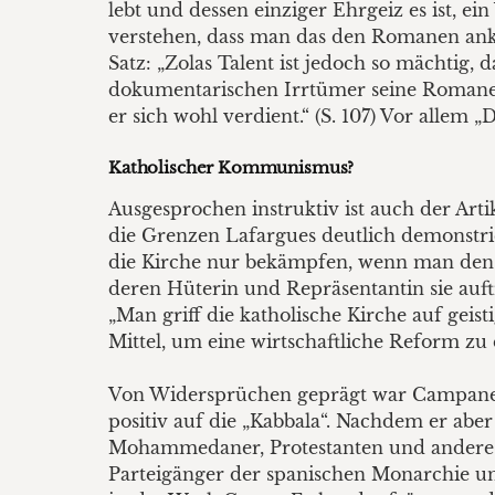
lebt und dessen einziger Ehrgeiz es ist, ei
verstehen, dass man das den Romanen ank
Satz: „Zolas Talent ist jedoch so mächtig
dokumentarischen Irrtümer seine Romane d
er sich wohl verdient.“ (S. 107) Vor allem „Da
Katholischer Kommunismus?
Ausgesprochen instruktiv ist auch der A
die Grenzen Lafargues deutlich demonstri
die Kirche nur bekämpfen, wenn man den Ka
deren Hüterin und Repräsentantin sie auftra
„Man griff die katholische Kirche auf gei
Mittel, um eine wirtschaftliche Reform zu e
Von Widersprüchen geprägt war Campanellas 
positiv auf die „Kabbala“. Nachdem er aber
Mohammedaner, Protestanten und andere 
Parteigänger der spanischen Monarchie u