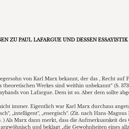
N ZU PAUL LAFARGUE UND DESSEN ESSAYISTIK
wiegersohn von Karl Marx bekannt, der das , Recht auf 
es theoretischen Werkes sind weithin unbekannt“ (S. 373
aybands von Lafargue. Dem ist so. Aber dem sollte ab
nicht immer. Eigentlich war Karl Marx durchaus angeta
ch“, „intelligent“, „energisch“. (Zit. nach Hans-Magnu
15. ) Als Marx dann merkt, dass die Aufmerksamkeit de
ngs argwöhnisch und beklagt „die Gewohnheiten eines all