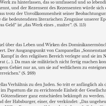
n Werk zu hinterlassen, das so umfassend und so lebendi
ennt, und der Rezensent des Rezensenten würde sich 
, dass trotz der Unvollkommenheit seiner Beobachtungs
ie bedeutendsten literarischen Zeugnisse unserer Ep
s Geld“ ist „das Werk eines , maître'“. (S. 115)
rtikel über das Leben und Wirken des Dominikanermön
ert. Der Ausgangspunkt von Campanellas „Sonnenstaat
mpf in den religiösen Bereich verlegte und sie im Nam
t (… ). Da man sie militärisch nicht fertig machen konnt
stigem Gebiet nur an, um sie auf weltlichem zu enteign
rreichen.“ (S. 269)
Verhältnis zu den Juden. So tritt er anfänglich als de
 im Papsttum die zu errichtende Einheit der Gesellschaf
Götzendiener ganz entschieden bekämpft zu werden. 
nd der Habsburger, einer, der verkündet: „Das ungeh