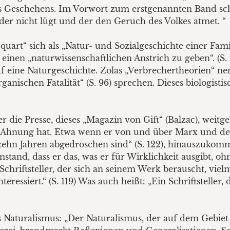
s Geschehens. Im Vorwort zum erstgenannten Band schre
der nicht lügt und der den Geruch des Volkes atmet. “
uart“ sich als „Natur- und Sozialgeschichte einer Fami
en „naturwissenschaftlichen Anstrich zu geben“. (S. 95
uf eine Naturgeschichte. Zolas „Verbrechertheorien“ nen
ganischen Fatalität“ (S. 96) sprechen. Dieses biologisti
er die Presse, dieses „Magazin von Gift“ (Balzac), weit
ne Ahnung hat. Etwa wenn er von und über Marx und dess
it zehn Jahren abgedroschen sind“ (S. 122), hinauszuk
tand, dass er das, was er für Wirklichkeit ausgibt, o
in Schriftsteller, der sich an seinem Werk berauscht, vie
eressiert.“ (S. 119) Was auch heißt: „Ein Schriftsteller, 
Naturalismus: „Der Naturalismus, der auf dem Gebiet de