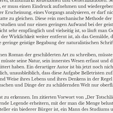
rei, brandmarkt Reflexionen und Generalisationen. Se
en, er muss einen Eindruck aufnehmen und wiedergeben,
ner Erscheinung, eines Vorgangs analysieren, er darf n
Platte zu gleichen. Diese rein mechanische Methode de
Vorstudien und nur einen geringen Aufwand bei der gei
icht sehr empfänglich und vielseitig ist, so läuft man G
er Wirklichkeit weiter entfernt ist, als das Gemälde, da
 geringe geistige Begabung der naturalistischen Schriftst
en Roman der geschilderten Art zu schreiben, müsste s
müsste seine Natur, sein innerstes Wesen erfasst und
ttert haben. Ein derartiger Autor ist bis jetzt noch nic
dlich, unausbleiblich, dass diese Aufgabe Belletristen zuf
nd Weise ihres Lebens und ihres Denkens in der Regel k
schen und Dinge der zu schildernden Welt nur oberfläc
st zu erkennen. Im zitierten Vorwort von „Der Totschlä
fende Legende erheitern, mit der man die Menge belust
teller ein biederer Bürger ist, ein Mann des Studiums