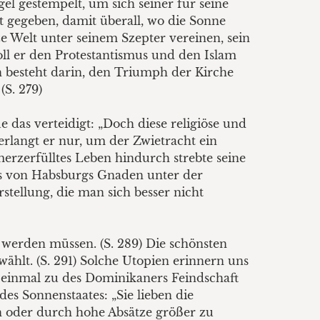
el gestempelt, um sich seiner für seine
t gegeben, damit überall, wo die Sonne
nze Welt unter seinem Szepter vereinen, sein
oll er den Protestantismus und den Islam
 besteht darin, den Triumph der Kirche
(S. 279)
das verteidigt: „Doch diese religiöse und
rlangt er nur, um der Zwietracht ein
erzerfülltes Leben hindurch strebte seine
us von Habsburgs Gnaden unter der
stellung, die man sich besser nicht
 werden müssen. (S. 289) Die schönsten
lt. (S. 291) Solche Utopien erinnern uns
t einmal zu des Dominikaners Feindschaft
es Sonnenstaates: „Sie lieben die
en oder durch hohe Absätze größer zu