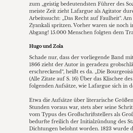
zum „geistig bedeutendsten Führer des Soz
meiste Zeit zieht Lafargue als Agitator dur
Arbeitssucht: „Das Recht auf Faulheit“. A
Zyankali spritzen. Vorher waren sie noch i
Abgang! 15.000 Menschen folgten dem Tr
Hugo und Zola
Schade nur, dass der vorliegende Band mi
1866 zieht der Autor in geradezu grobschlä
erschreckend“, heißt es da. „Die Bourgeoisie 
(Alle Zitate auf S. 16) Über das Klischee 
folgenden Aufsätze, wie Lafargue sich in de
Etwa die Aufsätze über literarische Größe
Stunden voraus war, stets aber seine Schrit
vom Typus des Großschriftstellers als Gro
bedurfte freilich der Initialzündung des 
Dichtungen belohnt worden. 1823 wurde die