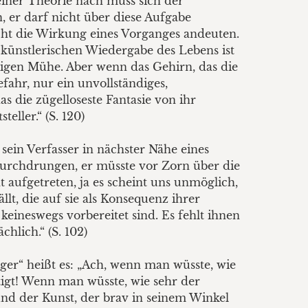
iner Theorie nach muss sich der
 er darf nicht über diese Aufgabe
icht die Wirkung eines Vorganges andeuten.
r künstlerischen Wiedergabe des Lebens ist
stigen Mühe. Aber wenn das Gehirn, das die
efahr, nur ein unvollständiges,
s die zügelloseste Fantasie von ihr
eller.“ (S. 120)
ein Verfasser in nächster Nähe eines
 durchdrungen, er müsste vor Zorn über die
ht aufgetreten, ja es scheint uns unmöglich,
ällt, die auf sie als Konsequenz ihrer
eineswegs vorbereitet sind. Es fehlt ihnen
hlich.“ (S. 102)
ger“ heißt es: „Ach, wenn man wüsste, wie
igt! Wenn man wüsste, wie sehr der
 und der Kunst, der brav in seinem Winkel