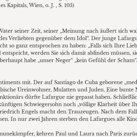
Kapitals, Wien, o. J. , S. 105)
Vater seiner Zeit, seiner „Meinung nach äußert sich w
es Verliebten gegenüber dem Idol“. Der junge Lafargu
ht so ganz entsprochen zu haben: „Falls sich Ihre Lie
ntspricht, werden Sie sich damit abfinden müssen, sie 
berhaupt habe „unser Neger“ „kein Gefühl der Scham“. (
entiments mit. Der auf Santiago de Cuba geborene „medi
ibische Ureinwohner, Mulatten und Juden. Eine bunte M
ktionärs dürfte Lafargue nie gepasst haben. Schließli
nftigen Schwiegersohn noch „völlige Klarheit über Ih
t. Friedrich Engels macht den Trauzeugen. Nach dem F
n. In nur zwei Jahren sterben den Lafargues alle Kinde
munekämpfer, kehren Paul und Laura nach Paris zurück