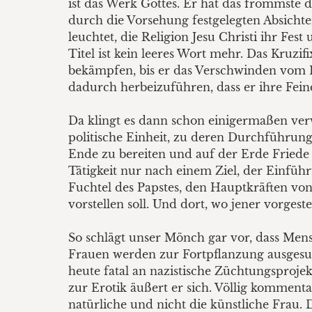
ist das Werk Gottes. Er hat das frömmste 
durch die Vorsehung festgelegten Absichte
leuchtet, die Religion Jesu Christi ihr Fes
Titel ist kein leeres Wort mehr. Das Kruzi
bekämpfen, bis er das Verschwinden vom E
dadurch herbeizuführen, dass er ihre Feind
Da klingt es dann schon einigermaßen verw
politische Einheit, zu deren Durchführung
Ende zu bereiten und auf der Erde Friede
Tätigkeit nur nach einem Ziel, der Einf
Fuchtel des Papstes, den Hauptkräften von 
vorstellen soll. Und dort, wo jener vorgest
So schlägt unser Mönch gar vor, dass Men
Frauen werden zur Fortpflanzung ausgesuc
heute fatal an nazistische Züchtungsproje
zur Erotik äußert er sich. Völlig kommenta
natürliche und nicht die künstliche Frau.