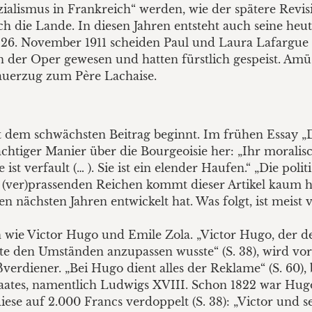
ialismus in Frankreich“ werden, wie der spätere Revis
ch die Lande. In diesen Jahren entsteht auch seine heut
m 26. November 1911 scheiden Paul und Laura Lafargue 
n der Oper gewesen und hatten fürstlich gespeist. Amüs
auerzug zum Père Lachaise.
t dem schwächsten Beitrag beginnt. Im frühen Essay „
chtiger Manier über die Bourgeoisie her: „Ihr moralisc
ist verfault (… ). Sie ist ein elender Haufen.“ „Die polit
des (ver)prassenden Reichen kommt dieser Artikel kaum h
n nächsten Jahren entwickelt hat. Was folgt, ist meist 
n wie Victor Hugo und Emile Zola. „Victor Hugo, der 
te den Umständen anzupassen wusste“ (S. 38), wird vorge
ßverdiener. „Bei Hugo dient alles der Reklame“ (S. 60)
Staates, namentlich Ludwigs XVIII. Schon 1822 war Hugo
se auf 2.000 Francs verdoppelt (S. 38): „Victor und 