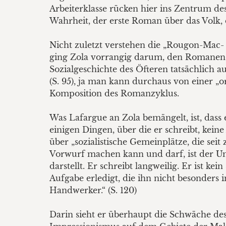
Arbeiterklasse rücken hier ins Zentrum de
Wahrheit, der erste Roman über das Volk, 
Nicht zuletzt verstehen die „Rougon-Mac- q
ging Zola vorrangig darum, den Romanen ein
Sozialgeschichte des Öfteren tatsächlich a
(S. 95), ja man kann durchaus von einer „or
Komposition des Romanzyklus.
Was Lafargue an Zola bemängelt, ist, dass 
einigen Dingen, über die er schreibt, kei
über „sozialistische Gemeinplätze, die se
Vorwurf machen kann und darf, ist der Ums
darstellt. Er schreibt langweilig. Er ist ke
Aufgabe erledigt, die ihn nicht besonders int
Handwerker.“ (S. 120)
Darin sieht er überhaupt die Schwäche des 