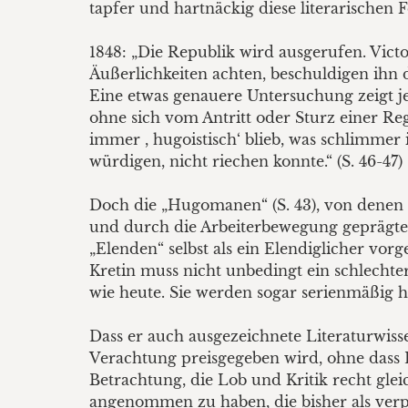
tapfer und hartnäckig diese literarischen Fo
1848: „Die Republik wird ausgerufen. Vict
Äußerlichkeiten achten, beschuldigen ihn d
Eine etwas genauere Untersuchung zeigt je
ohne sich vom Antritt oder Sturz einer Reg
immer , hugoistisch‘ blieb, was schlimmer 
würdigen, nicht riechen konnte.“ (S. 46-47)
Doch die „Hugomanen“ (S. 43), von denen d
und durch die Arbeiterbewegung geprägte B
„Elenden“ selbst als ein Elendiglicher vor
Kretin muss nicht unbedingt ein schlechter 
wie heute. Sie werden sogar serienmäßig he
Dass er auch ausgezeichnete Literaturwiss
Verachtung preisgegeben wird, ohne dass L
Betrachtung, die Lob und Kritik recht gle
angenommen zu haben, die bisher als verp